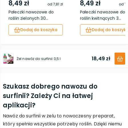
8,49 zł
8,49 zł
od
7,81 zł
od
7,
Pałeczki nawozowe do
Pałeczki nawozowe do
roślin zielonych 30...
roślin kwitnących 3...
Dodaj do koszyka
Dodaj do koszyk
18,49 zł
Żel nawóz do surfinii 0,5 l
Szukasz dobrego nawozu do
surfinii? Zależy Ci na łatwej
aplikacji?
Nawóz do surfinii w żelu to nowoczesny preparat,
który spełnia wszystkie potrzeby roślin. Dzięki niemu