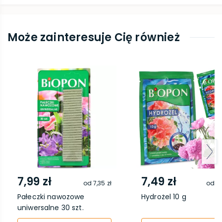
Może zainteresuje Cię również
7,99 zł
7,49 zł
od
7,35 zł
od
6,
Pałeczki nawozowe
Hydrożel 10 g
uniwersalne 30 szt.