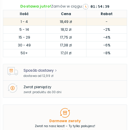
Dostawa jutro!
Zamów w ciągu
:
01
:
54
:
38
Ilość
Cena
Rabat
1
- 4
18,49 zł
-
5
- 14
18,12 zł
-2%
15
- 29
17,75 zł
-4%
30
- 49
17,38 zł
-6%
50
+
17,01 zł
-8%
Sposób dostawy
dostawa od
12,99 zł
Zwrot pieniędzy
zwrot produktu do 30 dni
Darmowe zwroty
Zwrot na nasz koszt – Ty tylko pakujesz!