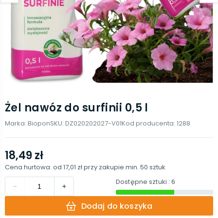
Żel nawóz do surfinii 0,5 l
Marka:
Biopon
SKU:
DZ020202027-V01
Kod producenta:
1288
18,49 zł
Cena hurtowa: od
17,01 zł
przy zakupie min.
50
sztuk
Dostępne sztuki
: 6
Dodaj do koszyka