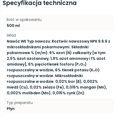
Specyfikacja techniczna
Ilość w opakowaniu
500 ml
Skład
Nawóz WE Typ nawozu: Roztwór nawozowy NPK 6:6:6 z
mikroskładnikami pokarmowymi. Składniki
pokarmowe % (m/m): 6% azot (N) całkowity [w tym
2,5% azot azotanowy, 1,9% azot amonowy i 1% azot
amidowy], 6% pięciotlenek fosforu (P₂O₅)
rozpuszczalny w wodzie, 6% tlenek potasu (K₂O)
rozpuszczalny w wodzie. Mikroskładniki
rozpuszczalne w wodzie: 0,02% bor (B), 0,002%
miedź (Cu), 0,02% żelazo (Fe), 0,015% mangan (Mn),
0,002% molibden (Mo), 0,015% cynk (Zn).
Typ preparatu
Płyn