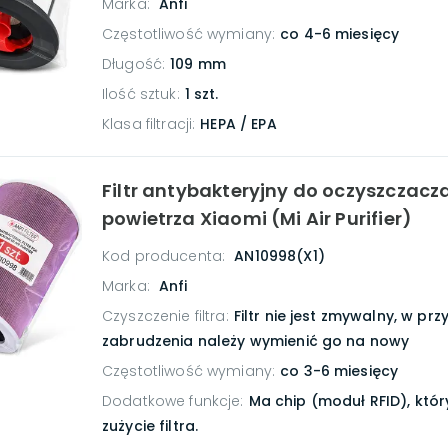
Marka:
Anfi
Częstotliwość wymiany
:
co 4-6 miesięcy
Długość
:
109 mm
Ilość sztuk
:
1 szt.
Klasa filtracji
:
HEPA / EPA
Filtr antybakteryjny do oczyszczacz
powietrza Xiaomi (Mi Air Purifier)
Kod producenta:
AN10998(X1)
Marka:
Anfi
Czyszczenie filtra
:
Filtr nie jest zmywalny, w pr
zabrudzenia należy wymienić go na nowy
Częstotliwość wymiany
:
co 3-6 miesięcy
Dodatkowe funkcje
:
Ma chip (moduł RFID), któr
zużycie filtra.