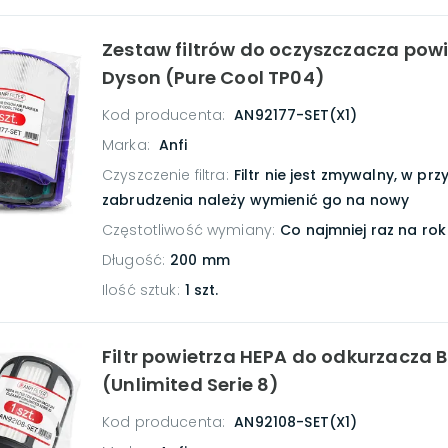
Zestaw filtrów do oczyszczacza powi
Dyson (Pure Cool TP04)
Kod producenta:
AN92177-SET(X1)
Marka:
Anfi
Czyszczenie filtra
:
Filtr nie jest zmywalny, w pr
zabrudzenia należy wymienić go na nowy
Częstotliwość wymiany
:
Co najmniej raz na rok
Długość
:
200 mm
Ilość sztuk
:
1 szt.
Filtr powietrza HEPA do odkurzacza 
(Unlimited Serie 8)
Kod producenta:
AN92108-SET(X1)