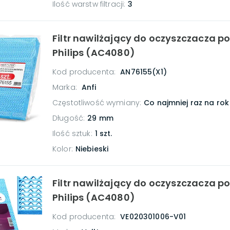
Ilość warstw filtracji
:
3
Filtr nawilżający do oczyszczacza p
Philips (AC4080)
Kod producenta:
AN76155(X1)
Marka:
Anfi
Częstotliwość wymiany
:
Co najmniej raz na rok
Długość
:
29 mm
Ilość sztuk
:
1 szt.
Kolor
:
Niebieski
Filtr nawilżający do oczyszczacza p
Philips (AC4080)
Kod producenta:
VE020301006-V01