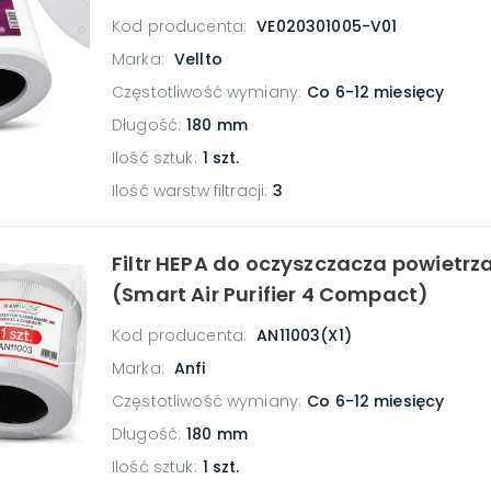
Kod producenta:
VE020301005-V01
Marka:
Vellto
Częstotliwość wymiany
:
Co 6-12 miesięcy
Długość
:
180 mm
Ilość sztuk
:
1 szt.
Ilość warstw filtracji
:
3
Filtr HEPA do oczyszczacza powietrz
(Smart Air Purifier 4 Compact)
Kod producenta:
AN11003(X1)
Marka:
Anfi
Częstotliwość wymiany
:
Co 6-12 miesięcy
Długość
:
180 mm
Ilość sztuk
:
1 szt.