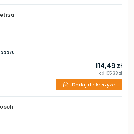
etrza
zypadku
114,49 zł
od
105,33 zł
Dodaj do koszyka
Bosch