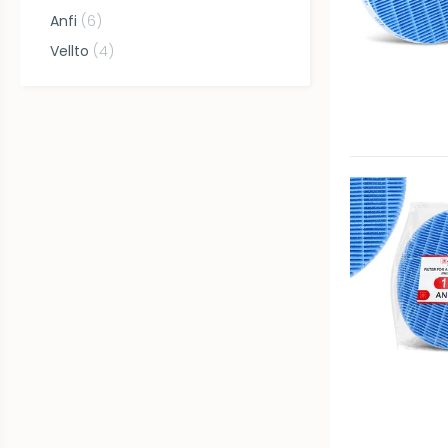
Anfi
(
6
)
Vellto
(
4
)