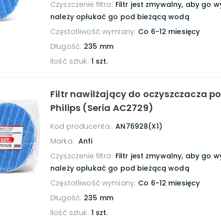
Czyszczenie filtra
:
Filtr jest zmywalny, aby go w
należy opłukać go pod bieżącą wodą
Częstotliwość wymiany
:
Co 6-12 miesięcy
Długość
:
235 mm
Ilość sztuk
:
1 szt.
Filtr nawilżający do oczyszczacza p
Philips (Seria AC2729)
Kod producenta:
AN76928(X1)
Marka:
Anfi
Czyszczenie filtra
:
Filtr jest zmywalny, aby go w
należy opłukać go pod bieżącą wodą
Częstotliwość wymiany
:
Co 6-12 miesięcy
Długość
:
235 mm
Ilość sztuk
:
1 szt.