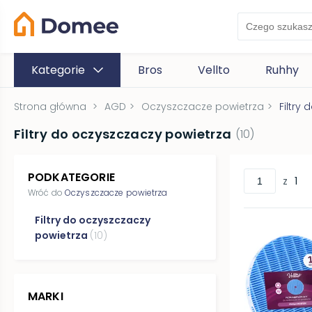
Kategorie
Bros
Vellto
Ruhhy
Strona główna
>
AGD
>
Oczyszczacze powietrza
>
Filtry
Filtry do oczyszczaczy powietrza
(
10
)
PODKATEGORIE
z
1
Wróć do
Oczyszczacze powietrza
Filtry do oczyszczaczy
powietrza
(
10
)
MARKI