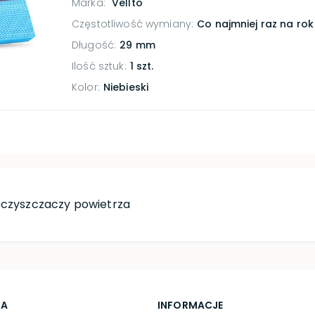
Marka:
Vellto
Częstotliwość wymiany
:
Co najmniej raz na rok
Długość
:
29 mm
Ilość sztuk
:
1 szt.
Kolor
:
Niebieski
 oczyszczaczy powietrza
TA
INFORMACJE