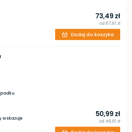
73,49 zł
od
67,61 zł
Dodaj do koszyka
a
zypadku
50,99 zł
y wskazuje
od
46,91 zł