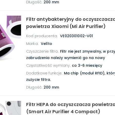
Długość
:
200 mm
Filtr antybakteryjny do oczyszczacz
powietrza Xiaomi (Mi Air Purifier)
Kod producenta:
VE020301002-V01
Marka:
Vellto
Czyszczenie filtra
:
Filtr nie jest zmywalny, w pr
zabrudzenia należy wymienić go na nowy
Częstotliwość wymiany
:
co 3-6 miesięcy
Dodatkowe funkcje
:
Ma chip (moduł RFID), któr
zużycie filtra.
Długość
:
200 mm
Filtr HEPA do oczyszczacza powietrz
(Smart Air Purifier 4 Compact)