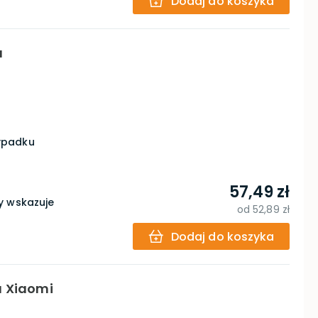
Dodaj do koszyka
a
zypadku
57,49 zł
y wskazuje
od
52,89 zł
Dodaj do koszyka
a Xiaomi