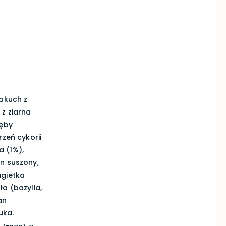
makuch z
 z ziarna
ręby
rzeń cykorii
 (1%),
n suszony,
agietka
ła (bazylia,
an
uka.