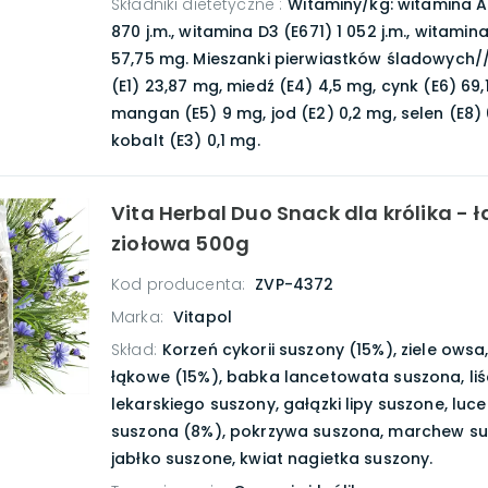
Składniki dietetyczne
:
Witaminy/kg: witamina A 
870 j.m., witamina D3 (E671) 1 052 j.m., witamin
57,75 mg. Mieszanki pierwiastków śladowych//
(E1) 23,87 mg, miedź (E4) 4,5 mg, cynk (E6) 69,
mangan (E5) 9 mg, jod (E2) 0,2 mg, selen (E8)
kobalt (E3) 0,1 mg.
Vita Herbal Duo Snack dla królika - 
ziołowa 500g
Kod producenta:
ZVP-4372
Marka:
Vitapol
Skład
:
Korzeń cykorii suszony (15%), ziele owsa
łąkowe (15%), babka lancetowata suszona, li
lekarskiego suszony, gałązki lipy suszone, luc
suszona (8%), pokrzywa suszona, marchew su
jabłko suszone, kwiat nagietka suszony.