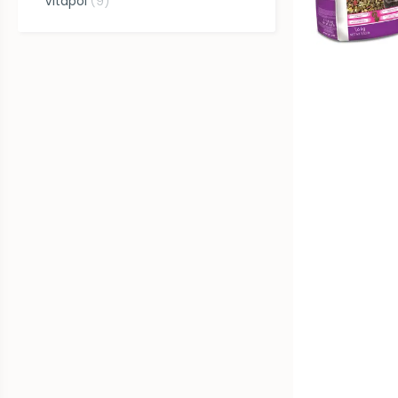
Vitapol
(
9
)