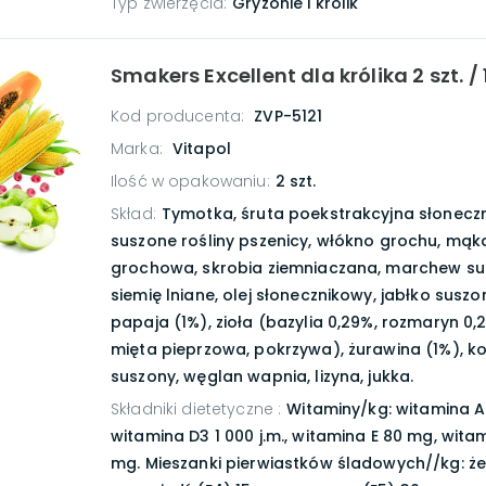
Typ zwierzęcia
:
Gryzonie i królik
Smakers Excellent dla królika 2 szt. / 
Kod producenta:
ZVP-5121
Marka:
Vitapol
Ilość w opakowaniu
:
2 szt.
Skład
:
Tymotka, śruta poekstrakcyjna słonecz
suszone rośliny pszenicy, włókno grochu, mąk
grochowa, skrobia ziemniaczana, marchew su
siemię lniane, olej słonecznikowy, jabłko suszo
papaja (1%), zioła (bazylia 0,29%, rozmaryn 0,
mięta pieprzowa, pokrzywa), żurawina (1%), ko
suszony, węglan wapnia, lizyna, jukka.
Składniki dietetyczne
:
Witaminy/kg: witamina A 1
witamina D3 1 000 j.m., witamina E 80 mg, wita
mg. Mieszanki pierwiastków śladowych//kg: że