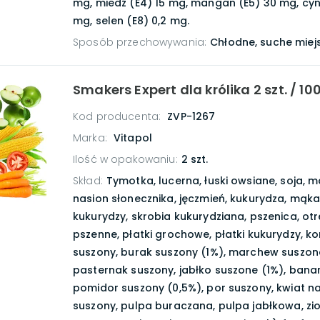
mg, miedź (E4) 15 mg, mangan (E5) 30 mg, cyn
mg, selen (E8) 0,2 mg.
Sposób przechowywania
:
Chłodne, suche miej
Smakers Expert dla królika 2 szt. / 10
Kod producenta:
ZVP-1267
Marka:
Vitapol
Ilość w opakowaniu
:
2 szt.
Skład
:
Tymotka, lucerna, łuski owsiane, soja, 
nasion słonecznika, jęczmień, kukurydza, mąka
kukurydzy, skrobia kukurydziana, pszenica, ot
pszenne, płatki grochowe, płatki kukurydzy, ko
suszony, burak suszony (1%), marchew suszona
pasternak suszony, jabłko suszone (1%), bana
pomidor suszony (0,5%), por suszony, kwiat n
suszony, pulpa buraczana, pulpa jabłkowa, zio