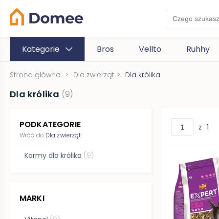
Kategorie
Bros
Vellto
Ruhhy
Strona główna
>
Dla zwierząt
>
Dla królika
Dla królika
(
9
)
PODKATEGORIE
z
1
Wróć do
Dla zwierząt
Karmy dla królika
(
9
)
MARKI