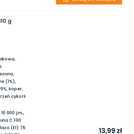
110 g
nikowa,
a
szona,
ne (1%),
29%, koper,
rzeń cykorii
0 000 j.m.,
mina C 100
lazo (E1) 75
13,99 zł