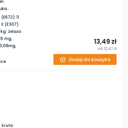
an
ka..
(E672) 11
a E (E307)
kg: żelazo
15 mg,
13,49 zł
 0,09mg,
od
12,41 zł
Dodaj do koszyka
sce
 śruta