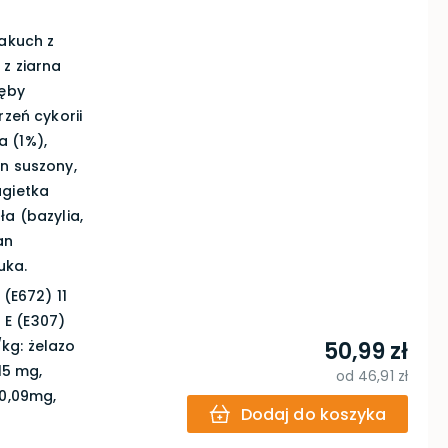
makuch z
 z ziarna
ręby
rzeń cykorii
 (1%),
n suszony,
agietka
ła (bazylia,
an
uka.
(E672) 11
a E (E307)
kg: żelazo
50,99 zł
15 mg,
od
46,91 zł
 0,09mg,
Dodaj do koszyka