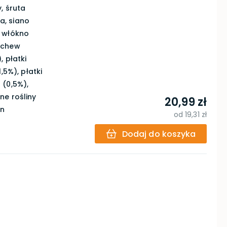
, śruta
a, siano
, włókno
rchew
 płatki
,5%), płatki
 (0,5%),
ne rośliny
20,99 zł
an
od
19,31 zł
Dodaj do koszyka