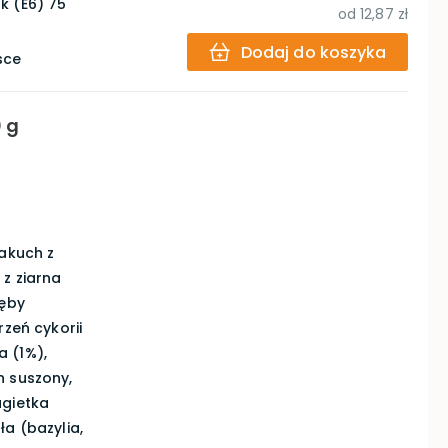
k (E6) 75
od
12,87 zł
Dodaj do koszyka
sce
0 g
makuch z
 z ziarna
ręby
rzeń cykorii
 (1%),
n suszony,
agietka
ła (bazylia,