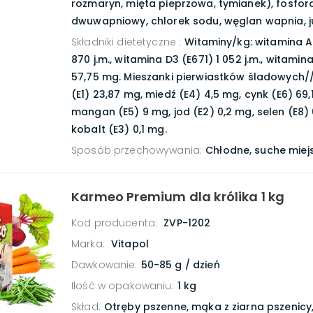
rozmaryn, mięta pieprzowa, tymianek), fosfor
dwuwapniowy, chlorek sodu, węglan wapnia, ju
Składniki dietetyczne
:
Witaminy/kg: witamina A 
870 j.m., witamina D3 (E671) 1 052 j.m., witamin
57,75 mg. Mieszanki pierwiastków śladowych//
(E1) 23,87 mg, miedź (E4) 4,5 mg, cynk (E6) 69,
mangan (E5) 9 mg, jod (E2) 0,2 mg, selen (E8)
kobalt (E3) 0,1 mg.
Sposób przechowywania
:
Chłodne, suche miej
Karmeo Premium dla królika 1 kg
Kod producenta:
ZVP-1202
Marka:
Vitapol
Dawkowanie
:
50-85 g / dzień
Ilość w opakowaniu
:
1 kg
Skład
:
Otręby pszenne, mąka z ziarna pszenicy,