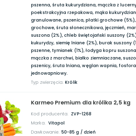
pszenna, śruta kukurydziana, mączka z lucerny
poekstrakcyjna rzepakowa, mąka kukurydzian
granulowane, pszenica, płatki grochowe (5%)
grochowe, śruta słonecznikowa, jęczmień, ma
suszona (2%), chleb świętojański suszony (2%),
kukurydzy, siemię lniane (2%), burak suszony (1
pszenne, tymianek (1%), łodyga kopru suszona
mączka z marchwi, białko ziemniaczane, suszo
pszenicy, śruta lniana, węglan wapnia, fosfor
jednowapniowy.
Typ zwierzęcia
:
Królik
Karmeo Premium dla królika 2,5 kg
Kod producenta:
ZVP-1268
Marka:
Vitapol
Dawkowanie
:
50-85 g / dzień