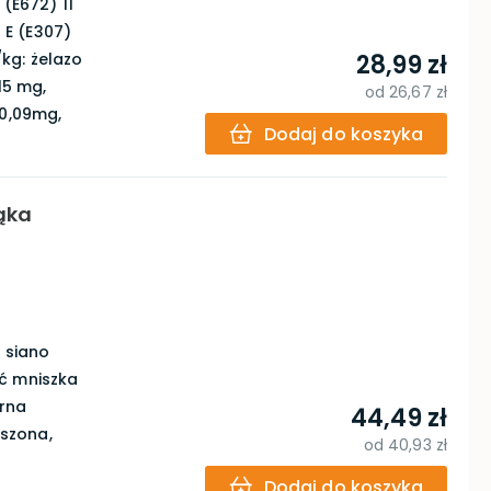
(E672) 11
a E (E307)
kg: żelazo
28,99 zł
15 mg,
od
26,67 zł
 0,09mg,
Dodaj do koszyka
łąka
, siano
ść mniszka
erna
44,49 zł
szona,
od
40,93 zł
Dodaj do koszyka