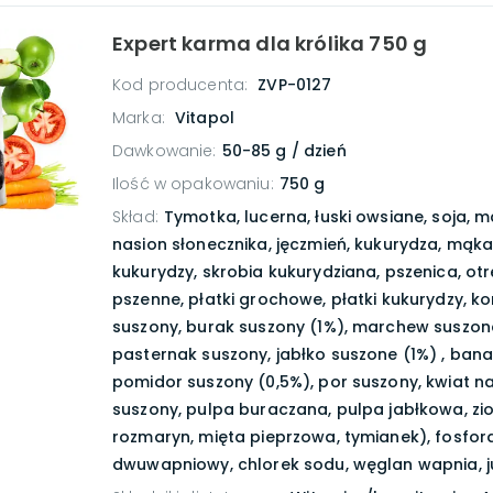
Expert karma dla królika 750 g
Kod producenta:
ZVP-0127
Marka:
Vitapol
Dawkowanie
:
50-85 g / dzień
Ilość w opakowaniu
:
750 g
Skład
:
Tymotka, lucerna, łuski owsiane, soja, 
nasion słonecznika, jęczmień, kukurydza, mąka
kukurydzy, skrobia kukurydziana, pszenica, ot
pszenne, płatki grochowe, płatki kukurydzy, ko
suszony, burak suszony (1%), marchew suszona
pasternak suszony, jabłko suszone (1%) , bana
pomidor suszony (0,5%), por suszony, kwiat n
suszony, pulpa buraczana, pulpa jabłkowa, zio
rozmaryn, mięta pieprzowa, tymianek), fosfor
dwuwapniowy, chlorek sodu, węglan wapnia, j