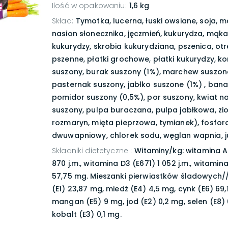
Ilość w opakowaniu
:
1,6 kg
Skład
:
Tymotka, lucerna, łuski owsiane, soja, 
nasion słonecznika, jęczmień, kukurydza, mąka
kukurydzy, skrobia kukurydziana, pszenica, ot
pszenne, płatki grochowe, płatki kukurydzy, ko
suszony, burak suszony (1%), marchew suszona
pasternak suszony, jabłko suszone (1%) , bana
pomidor suszony (0,5%), por suszony, kwiat n
suszony, pulpa buraczana, pulpa jabłkowa, zio
rozmaryn, mięta pieprzowa, tymianek), fosfor
dwuwapniowy, chlorek sodu, węglan wapnia, j
Składniki dietetyczne
:
Witaminy/kg: witamina A 
870 j.m., witamina D3 (E671) 1 052 j.m., witamin
57,75 mg. Mieszanki pierwiastków śladowych//
(E1) 23,87 mg, miedź (E4) 4,5 mg, cynk (E6) 69,
mangan (E5) 9 mg, jod (E2) 0,2 mg, selen (E8)
kobalt (E3) 0,1 mg.