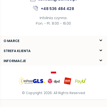
+48 536 484 428
Infolinia czynna
:
Pon. - Pt. 8:00 - 16:00
O MARCE
O nas
STREFA KLIENTA
Blog
FAQ
INFORMACJE
Kontakt
Dostawa
Regulamin
Reklamacje i zwroty
Polityka prywatności
© Copyright
2026
. All Rights Reserved