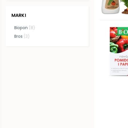
MARKI
Biopon
(
8
)
Bros
(
3
)