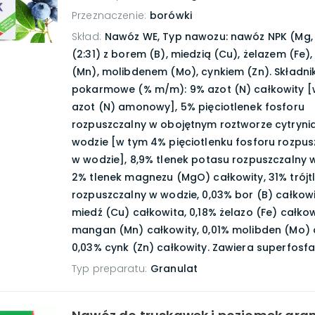
Przeznaczenie
:
borówki
Skład
:
Nawóz WE, Typ nawozu: nawóz NPK (Mg, S
(2:31) z borem (B), miedzią (Cu), żelazem (F
(Mn), molibdenem (Mo), cynkiem (Zn). Składnik
pokarmowe (% m/m): 9% azot (N) całkowity 
azot (N) amonowy], 5% pięciotlenek fosforu
rozpuszczalny w obojętnym roztworze cytryni
wodzie [w tym 4% pięciotlenku fosforu rozpu
w wodzie], 8,9% tlenek potasu rozpuszczalny 
2% tlenek magnezu (MgO) całkowity, 31% trójtl
rozpuszczalny w wodzie, 0,03% bor (B) całkowi
miedź (Cu) całkowita, 0,18% żelazo (Fe) całkow
mangan (Mn) całkowity, 0,01% molibden (Mo) 
0,03% cynk (Zn) całkowity. Zawiera superfosfa
Typ preparatu
:
Granulat