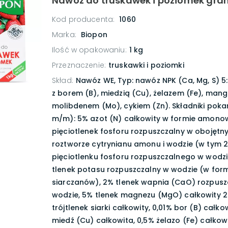
Nawóz do truskawek i poziomek gran
Kod producenta:
1060
Marka:
Biopon
Ilość w opakowaniu
:
1 kg
Przeznaczenie
:
truskawki i poziomki
Skład
:
Nawóz WE, Typ: nawóz NPK (Ca, Mg, S) 5:5
z borem (B), miedzią (Cu), żelazem (Fe), man
molibdenem (Mo), cykiem (Zn). Składniki pok
m/m): 5% azot (N) całkowity w formie amonow
pięciotlenek fosforu rozpuszczalny w obojętn
roztworze cytrynianu amonu i wodzie (w tym 
pięciotlenku fosforu rozpuszczalnego w wodzi
tlenek potasu rozpuszczalny w wodzie (w for
siarczanów), 2% tlenek wapnia (CaO) rozpusz
wodzie, 5% tlenek magnezu (MgO) całkowity 
trójtlenek siarki całkowity, 0,01% bor (B) całkow
miedź (Cu) całkowita, 0,5% żelazo (Fe) całkowi