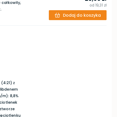
 całkowity,
od
19,31 zł
.
Dodaj do koszyka
(4:21) z
olibdenem
m/m): 8,8%
ciotlenek
ztworze
ięciotlenku