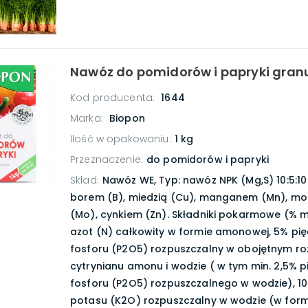
Nawóz do pomidorów i papryki granu
Kod producenta:
1644
Marka:
Biopon
Ilość w opakowaniu
:
1 kg
Przeznaczenie
:
do pomidorów i papryki
Skład
:
Nawóz WE, Typ: nawóz NPK (Mg,S) 10:5:10 
borem (B), miedzią (Cu), manganem (Mn), m
(Mo), cynkiem (Zn). Składniki pokarmowe (% 
azot (N) całkowity w formie amonowej, 5% pię
fosforu (P2O5) rozpuszczalny w obojętnym ro
cytrynianu amonu i wodzie ( w tym min. 2,5% p
fosforu (P2O5) rozpuszczalnego w wodzie), 10
potasu (K2O) rozpuszczalny w wodzie (w form