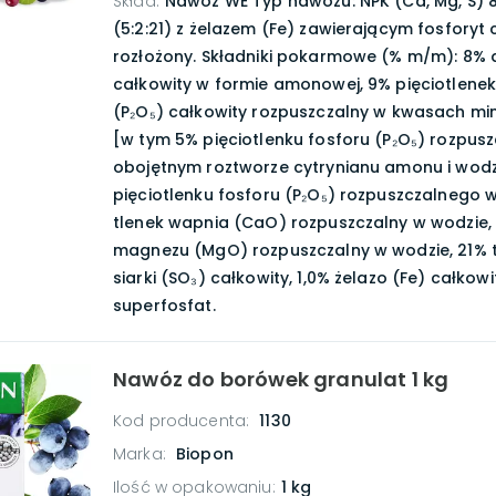
Skład
:
Nawóz WE Typ nawozu: NPK (Ca, Mg, S) 8
(5:2:21) z żelazem (Fe) zawierającym fosforyt
rozłożony. Składniki pokarmowe (% m/m): 8% 
całkowity w formie amonowej, 9% pięciotlenek
(P₂O₅) całkowity rozpuszczalny w kwasach mi
[w tym 5% pięciotlenku fosforu (P₂O₅) rozpus
obojętnym roztworze cytrynianu amonu i wodz
pięciotlenku fosforu (P₂O₅) rozpuszczalnego 
tlenek wapnia (CaO) rozpuszczalny w wodzie,
magnezu (MgO) rozpuszczalny w wodzie, 21% t
siarki (SO₃) całkowity, 1,0% żelazo (Fe) całkowi
superfosfat.
Nawóz do borówek granulat 1 kg
Kod producenta:
1130
Marka:
Biopon
Ilość w opakowaniu
:
1 kg