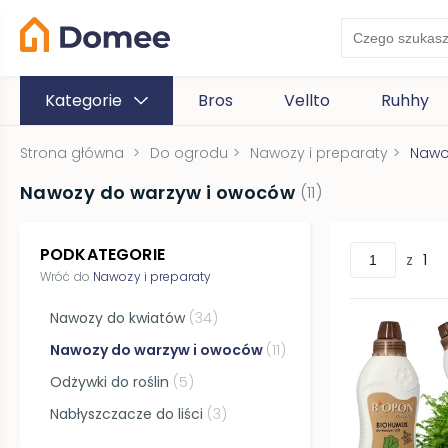
Kategorie
Bros
Vellto
Ruhhy
Strona główna
>
Do ogrodu
>
Nawozy i preparaty
>
Nawo
Nawozy do warzyw i owoców
(
11
)
PODKATEGORIE
z
1
Wróć do
Nawozy i preparaty
Nawozy do kwiatów
(
34
)
Nawozy do warzyw i owoców
(
11
)
Odżywki do roślin
(
5
)
Nabłyszczacze do liści
(
3
)