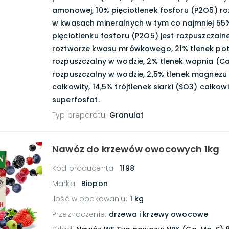
amonowej, 10% pięciotlenek fosforu (P2O5) r
w kwasach mineralnych w tym co najmniej 55
pięciotlenku fosforu (P2O5) jest rozpuszczaln
roztworze kwasu mrówkowego, 21% tlenek po
rozpuszczalny w wodzie, 2% tlenek wapnia (C
rozpuszczalny w wodzie, 2,5% tlenek magnez
całkowity, 14,5% trójtlenek siarki (SO3) całkow
superfosfat.
Typ preparatu
:
Granulat
Nawóz do krzewów owocowych 1kg
Kod producenta:
1198
Marka:
Biopon
Ilość w opakowaniu
:
1 kg
Przeznaczenie
:
drzewa i krzewy owocowe