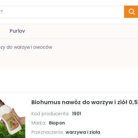
Purlov
zy do warzyw i owoców
Biohumus nawóz do warzyw i ziół 0,5 
Kod producenta:
1901
Marka:
Biopon
Przeznaczenie
:
warzywa i zioła