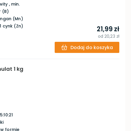
ty , min.
r (B)
mangan (Mn)
1 cynk (Zn)
21,99 zł
od
20,23 zł
Dodaj do koszyka
lat 1 kg
:10:21
ki
 w formie