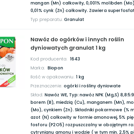
mangan (Mn) całkowity, 0,001% molibden (Mo)
0,01% cynk (Zn) całkowity. Zawiera superfosfat
Typ preparatu
:
Granulat
Nawóz do ogórków i innych roślin
dyniowatych granulat 1 kg
Kod producenta:
1643
Marka:
Biopon
Ilość w opakowaniu
:
1 kg
Przeznaczenie
:
ogórki i rośliny dyniowate
Skład
:
Nawóz WE, Typ: nawóz NPK (Mg,S) 8,8:5:9 
borem (B), miedzią (Cu), manganem (Mn), m
(Mo), cynkiem (Zn). Składniki pokarmowe (% 
azot (N) całkowity w formie amonowej, 5% pię
fosforu (P2O5) rozpuszczalny w obojętnym ro
cytrynianu amonu i wodzie ( w tym min. 2,5% p