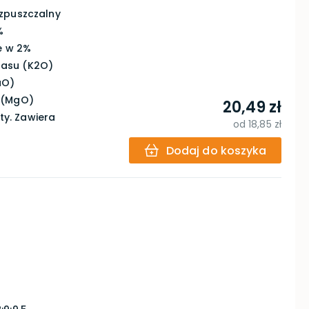
ozpuszczalny
%
e w 2%
tasu (K2O)
aO)
u (MgO)
20,49 zł
ity. Zawiera
od
18,85 zł
Dodaj do koszyka