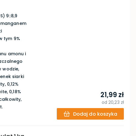
) 9::8,9
e), manganem
i
[w tym 9%
anu amonu i
szczalnego
w wodzie,
enek siarki
ty, 0,12%
ite, 0,18%
21,99 zł
całkowity,
od
20,23 zł
t.
Dodaj do koszyka