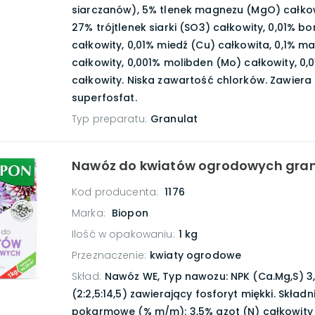
siarczanów), 5% tlenek magnezu (MgO) całkowi
27% trójtlenek siarki (SO3) całkowity, 0,01% bo
całkowity, 0,01% miedź (Cu) całkowita, 0,1% 
całkowity, 0,001% molibden (Mo) całkowity, 0,0
całkowity. Niska zawartość chlorków. Zawiera
superfosfat.
Typ preparatu
:
Granulat
Nawóz do kwiatów ogrodowych granu
Kod producenta:
1176
Marka:
Biopon
Ilość w opakowaniu
:
1 kg
Przeznaczenie
:
kwiaty ogrodowe
Skład
:
Nawóz WE, Typ nawozu: NPK (Ca.Mg,S) 3,5
(2:2,5:14,5) zawierający fosforyt miękki. Składni
pokarmowe (% m/m): 3,5% azot (N) całkowity