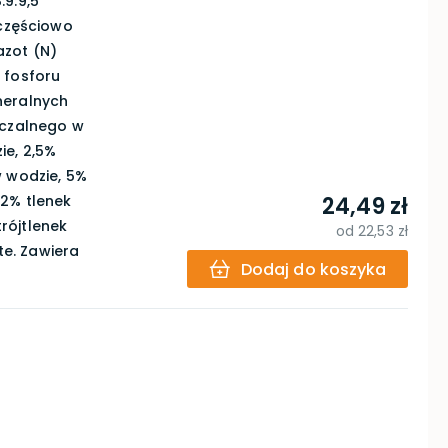
:9:9,5
 częściowo
azot (N)
 fosforu
neralnych
zczalnego w
ie, 2,5%
w wodzie, 5%
 2% tlenek
24,49 zł
rójtlenek
od
22,53 zł
te. Zawiera
Dodaj do koszyka