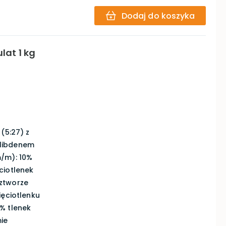
Dodaj do koszyka
lat 1 kg
(5:27) z
olibdenem
m/m): 10%
ciotlenek
ztworze
ięciotlenku
% tlenek
ie