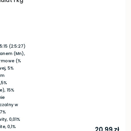
ulat 1 kg
:15 (2:5:27)
ganem (Mn),
armowe (%
ej, 5%
ym
2,5%
e), 15%
mie
czalny w
27%
ity, 0,01%
te, 0,1%
20,99 zł