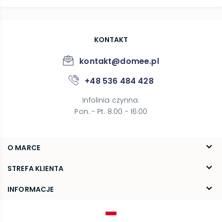
KONTAKT
kontakt@domee.pl
+48 536 484 428
Infolinia czynna
:
Pon. - Pt. 8:00 - 16:00
O MARCE
O nas
STREFA KLIENTA
Blog
FAQ
INFORMACJE
Kontakt
Dostawa
Regulamin