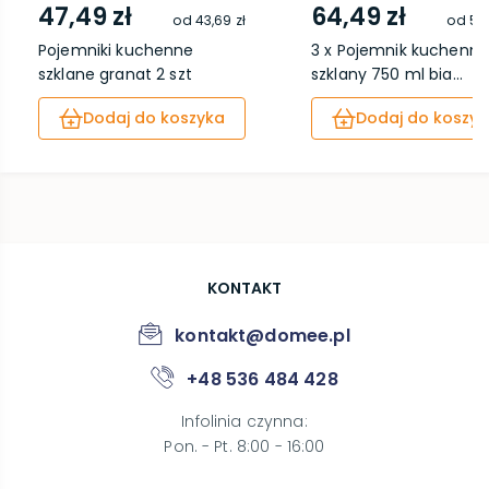
47,49 zł
64,49 zł
od
43,69 zł
od
59,
Pojemniki kuchenne
3 x Pojemnik kuchenny
szklane granat 2 szt
szklany 750 ml bia...
Dodaj do koszyka
Dodaj do koszyk
KONTAKT
kontakt@domee.pl
+48 536 484 428
Infolinia czynna
:
Pon. - Pt. 8:00 - 16:00