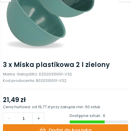
3 x Miska plastikowa 2 l zielony
Marka:
Galicja
SKU:
DZ020310001-V32
Kod producenta:
B020310001-V32
21,49 zł
Cena hurtowa: od
19,77 zł
przy zakupie min.
50
sztuk
Dostępne sztuki
: 6
Dodaj do koszyka