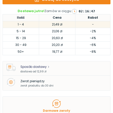
Dostawa jutro!
Zamów w ciągu
:
02
:
16
:
46
Ilość
Cena
Rabat
1
- 4
21,49 zł
-
5
- 14
21,06 zł
-2%
15
- 29
20,63 zł
-4%
30
- 49
20,20 zł
-6%
50
+
19,77 zł
-8%
Sposób dostawy
dostawa od
12,99 zł
Zwrot pieniędzy
zwrot produktu do 30 dni
Darmowe zwroty