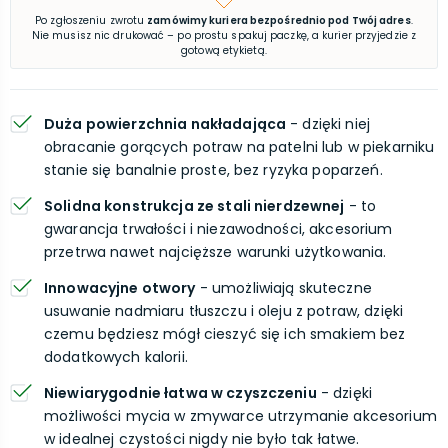
Po zgłoszeniu zwrotu
zamówimy kuriera bezpośrednio pod Twój adres
.
Nie musisz nic drukować – po prostu spakuj paczkę, a kurier przyjedzie z
gotową etykietą.
Duża powierzchnia nakładająca
- dzięki niej
obracanie gorących potraw na patelni lub w piekarniku
stanie się banalnie proste, bez ryzyka poparzeń.
Solidna konstrukcja ze stali nierdzewnej
- to
gwarancja trwałości i niezawodności, akcesorium
przetrwa nawet najcięższe warunki użytkowania.
Innowacyjne otwory
- umożliwiają skuteczne
usuwanie nadmiaru tłuszczu i oleju z potraw, dzięki
czemu będziesz mógł cieszyć się ich smakiem bez
dodatkowych kalorii.
Niewiarygodnie łatwa w czyszczeniu
- dzięki
możliwości mycia w zmywarce utrzymanie akcesorium
w idealnej czystości nigdy nie było tak łatwe.