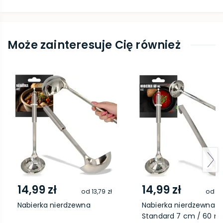
Może zainteresuje Cię również
14,99 zł
14,99 zł
od
13,79 zł
od
13
Nabierka nierdzewna
Nabierka nierdzewna
Standard 7 cm / 60 m..