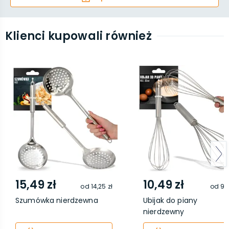
Klienci kupowali również
15,49 zł
10,49 zł
od
14,25 zł
od
9,6
Szumówka nierdzewna
Ubijak do piany
nierdzewny