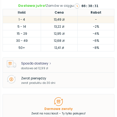
Dostawa jutro!
Zamów w ciągu
:
08
:
38
:
30
Ilość
Cena
Rabat
1
- 4
13,49 zł
-
5
- 14
13,22 zł
-2%
15
- 29
12,95 zł
-4%
30
- 49
12,68 zł
-6%
50
+
12,41 zł
-8%
Sposób dostawy
dostawa od
12,99 zł
Zwrot pieniędzy
zwrot produktu do 30 dni
Darmowe zwroty
Zwrot na nasz koszt – Ty tylko pakujesz!