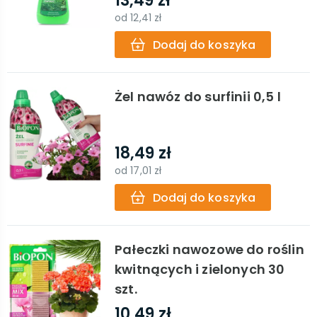
13,49 zł
od
12,41 zł
Dodaj do koszyka
Żel nawóz do surfinii 0,5 l
18,49 zł
od
17,01 zł
Dodaj do koszyka
Pałeczki nawozowe do roślin
kwitnących i zielonych 30
szt.
10,49 zł