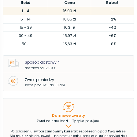
Ilość
Cena
Rabat
1
- 4
16,99 zł
-
5
- 14
16,65 zł
-2%
15
- 29
16,31 zł
-4%
30
- 49
15,97 zł
-6%
50
+
15,63 zł
-8%
Sposób dostawy
dostawa od
12,99 zł
Zwrot pieniędzy
zwrot produktu do 30 dni
Darmowe zwroty
Zwrot na nasz koszt – Ty tylko pakujesz!
Po zgłoszeniu zwrotu
zamówimy kuriera bezpośrednio pod Twój adres
.
Nie musisz nic drukować – po prostu spakuj paczkę, a kurier przyjedzie z