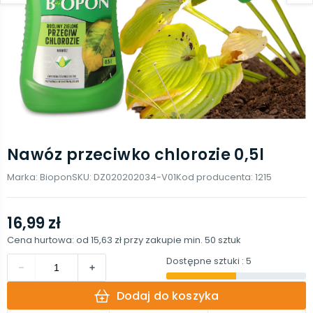
Nawóz przeciwko chlorozie 0,5l
Marka:
Biopon
SKU:
DZ020202034-V01
Kod producenta:
1215
16,99 zł
Cena hurtowa: od
15,63 zł
przy zakupie min.
50
sztuk
Dostępne sztuki
: 5
Dodaj do koszyka