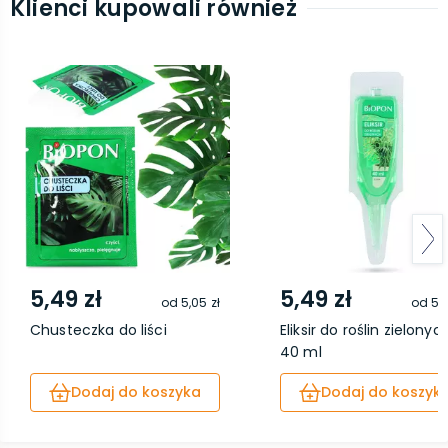
Klienci kupowali również
5,49 zł
5,49 zł
od
5,05 zł
od
5,0
Chusteczka do liści
Eliksir do roślin zielonyc
40 ml
Dodaj do koszyka
Dodaj do koszyk