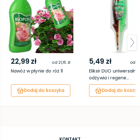
22,99 zł
5,49 zł
od
21,15 zł
od
5,
Nawóz w płynie do róż 1l
Eliksir DUO uniwersalny
odżywia i regene...
Dodaj do koszyka
Dodaj do koszyk
KONTAKT