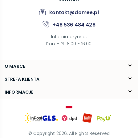
kontakt@domee.pl
+48 536 484 428
Infolinia czynna
:
Pon. - Pt. 8:00 - 16:00
O MARCE
O nas
STREFA KLIENTA
Blog
FAQ
INFORMACJE
Kontakt
Dostawa
Regulamin
Reklamacje i zwroty
Polityka prywatności
© Copyright
2026
. All Rights Reserved