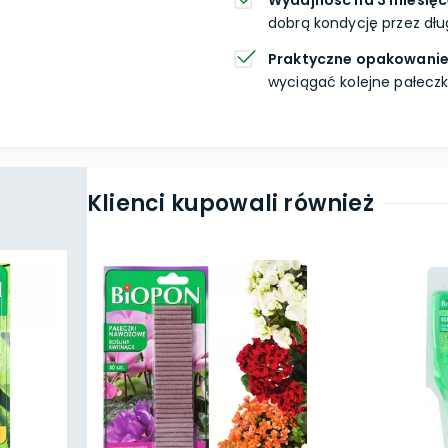
Wydajność na 3 miesię
dobrą kondycję przez dług
Praktyczne opakowani
wyciągać kolejne pałecz
Klienci kupowali również