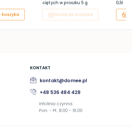
ciętych w proszku 5 g
0,5l
 koszyka
Dodaj do koszyka
D
KONTAKT
kontakt@domee.pl
+48 536 484 428
Infolinia czynna
:
Pon. - Pt. 8:00 - 16:00