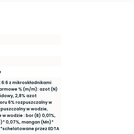
e
:6:6 z mikroskładnikami
armowe % (m/m): azot (N)
idowy, 2,8% azot
foru 6% rozpuszczalny w
zpuszczalny w wodzie,
 w wodzie : bor (B) 0,01%,
e)* 0,07%, mangan (Mn)*
. *schelatowane przez EDTA