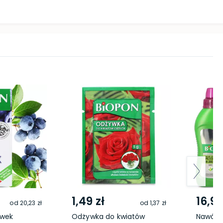
1,49 zł
16,99
od
20,23 zł
od
1,37 zł
ówek
Odżywka do kwiatów
Nawóz p