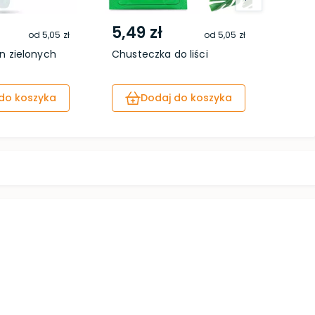
5,49 zł
7,9
od
5,05 zł
od
5,05 zł
lin zielonych
Chusteczka do liści
Pałe
rośli
do koszyka
Dodaj do koszyka