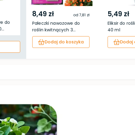
8,49 zł
5,49 zł
od
7,81 zł
we do
Pałeczki nawozowe do
Eliksir do roś
...
roślin kwitnących 3...
40 ml
Dodaj do koszyka
Dodaj 