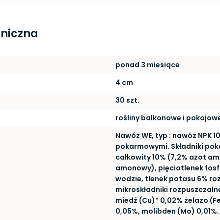
hniczna
ponad 3 miesiące
4 cm
30 szt.
rośliny balkonowe i pokojow
Nawóz WE, typ : nawóz NPK 10
pokarmowymi. Składniki pok
całkowity 10% (7,2% azot am
amonowy), pięciotlenek fos
wodzie, tlenek potasu 6% ro
mikroskładniki rozpuszczalne
miedź (Cu)* 0,02% żelazo (F
0,05%, molibden (Mo) 0,01%