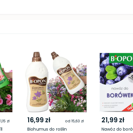
16,99 zł
21,99 zł
1,15 zł
od
15,63 zł
1l
Biohumus do roślin
Nawóz do bor