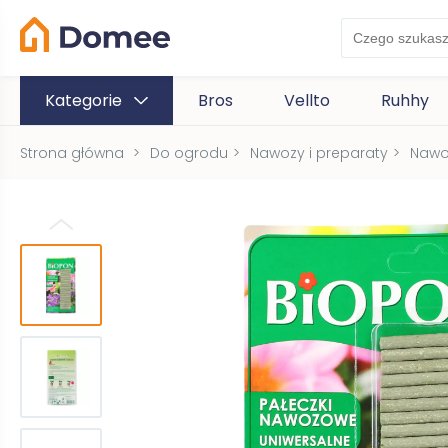
Kategorie
Bros
Vellto
Ruhhy
Strona główna
>
Do ogrodu
>
Nawozy i preparaty
>
Nawo