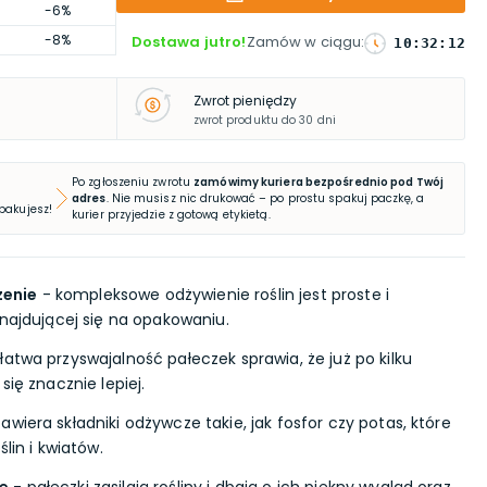
-6%
-8%
Dostawa jutro!
Zamów w ciągu
:
10
:
32
:
11
Zwrot pieniędzy
zwrot produktu do 30 dni
Po zgłoszeniu zwrotu
zamówimy kuriera bezpośrednio pod Twój
adres
. Nie musisz nic drukować – po prostu spakuj paczkę, a
 pakujesz!
kurier przyjedzie z gotową etykietą.
żenie
- kompleksowe odżywienie roślin jest proste i
znajdującej się na opakowaniu.
łatwa przyswajalność pałeczek sprawia, że już po kilku
się znacznie lepiej.
awiera składniki odżywcze takie, jak fosfor czy potas, które
ślin i kwiatów.