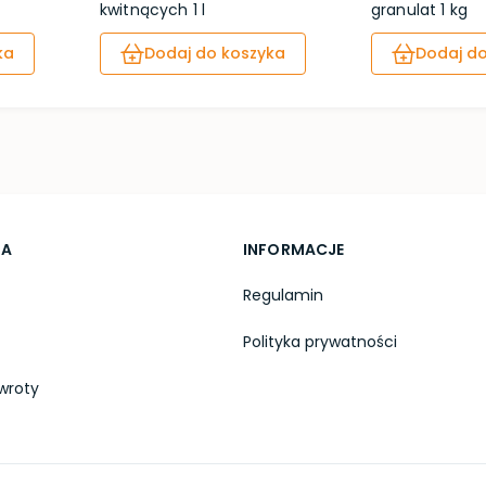
kwitnących 1 l
granulat 1 kg
ka
Dodaj do koszyka
Dodaj do
TA
INFORMACJE
Regulamin
Polityka prywatności
wroty