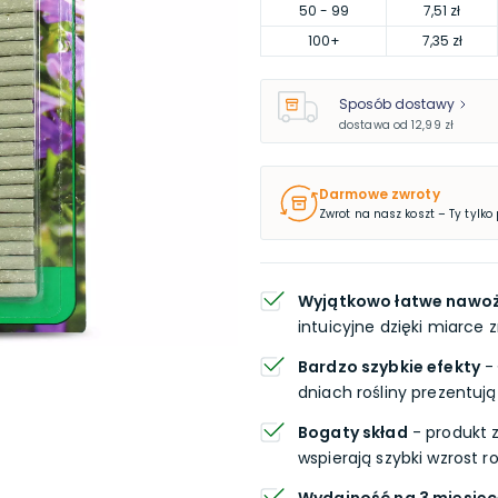
50
- 99
7,51 zł
100
+
7,35 zł
Sposób dostawy
dostawa od
12,99 zł
Darmowe zwroty
Zwrot na nasz koszt – Ty tylko
Wyjątkowo łatwe nawo
intuicyjne dzięki miarce 
Bardzo szybkie efekty
- 
dniach rośliny prezentują 
Bogaty skład
- produkt z
wspierają szybki wzrost ro