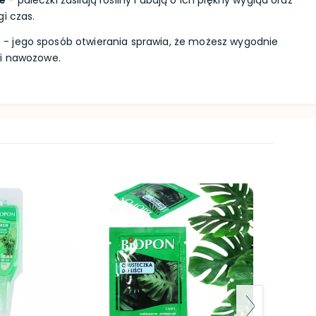
ce
- pałeczki zasilają rośliny i dbają o ich piękny wygląd oraz
i czas.
e
- jego sposób otwierania sprawia, że możesz wygodnie
ki nawozowe.