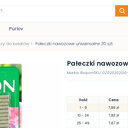
Purlov
zy do kwiatów
>
Pałeczki nawozowe uniwersalne 30 szt.
Pałeczki nawozowe
Marka:
Biopon
SKU:
DZ020202010
Ilość
Cena
1
- 9
7,99 zł
10
- 24
7,83 zł
25
- 49
7,67 zł