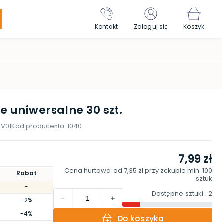
Kontakt
Zaloguj się
Koszyk
 uniwersalne 30 szt.
-V01
Kod producenta:
1040
7,99 zł
Cena hurtowa: od
7,35 zł
przy zakupie min.
100
Rabat
sztuk
-
Dostępne sztuki
: 2
-2%
-4%
Do koszyka