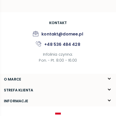
KONTAKT
kontakt@domee.pl
+48 536 484 428
Infolinia czynna
:
Pon. - Pt. 8:00 - 16:00
O MARCE
O nas
STREFA KLIENTA
Blog
FAQ
INFORMACJE
Kontakt
Dostawa
Regulamin