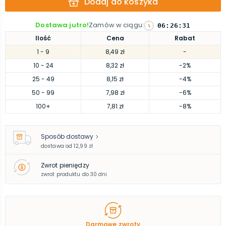
Dodaj do koszyka
Dostawa jutro!
Zamów w ciągu
:
06
:
26
:
31
Ilość
Cena
Rabat
1
- 9
8,49 zł
-
10
- 24
8,32 zł
-2%
25
- 49
8,15 zł
-4%
50
- 99
7,98 zł
-6%
100
+
7,81 zł
-8%
Sposób dostawy
dostawa od
12,99 zł
Zwrot pieniędzy
zwrot produktu do 30 dni
Darmowe zwroty