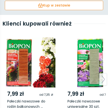
Kup w zestawie
Klienci kupowali również
7,99 zł
7,99 zł
od
7,35 zł
od
7,
Pałeczki nawozowe do
Pałeczki nawozowe
roślin balkonowych ...
uniwersalne 30 szt.