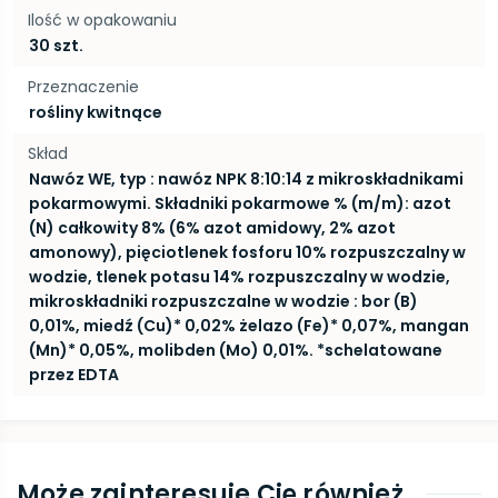
Ilość w opakowaniu
30 szt.
Przeznaczenie
rośliny kwitnące
Skład
Nawóz WE, typ : nawóz NPK 8:10:14 z mikroskładnikami
pokarmowymi. Składniki pokarmowe % (m/m): azot
(N) całkowity 8% (6% azot amidowy, 2% azot
amonowy), pięciotlenek fosforu 10% rozpuszczalny w
wodzie, tlenek potasu 14% rozpuszczalny w wodzie,
mikroskładniki rozpuszczalne w wodzie : bor (B)
0,01%, miedź (Cu)* 0,02% żelazo (Fe)* 0,07%, mangan
(Mn)* 0,05%, molibden (Mo) 0,01%. *schelatowane
przez EDTA
Może zainteresuje Cię również