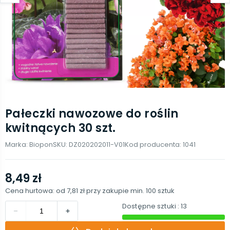
Pałeczki nawozowe do roślin
kwitnących 30 szt.
Marka:
Biopon
SKU:
DZ020202011-V01
Kod producenta:
1041
8,49 zł
Cena hurtowa: od
7,81 zł
przy zakupie min.
100
sztuk
Dostępne sztuki
: 13