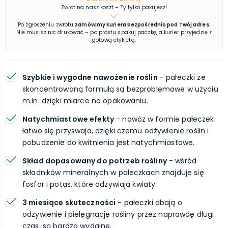
Zwrot na nasz koszt – Ty tylko pakujesz!
Po zgłoszeniu zwrotu
zamówimy kuriera bezpośrednio pod Twój adres
.
Nie musisz nic drukować – po prostu spakuj paczkę, a kurier przyjedzie z
gotową etykietą.
Szybkie i wygodne nawożenie roślin
- pałeczki ze
skoncentrowaną formułą są bezproblemowe w użyciu
m.in. dzięki miarce na opakowaniu.
Natychmiastowe efekty
- nawóz w formie pałeczek
łatwo się przyswaja, dzięki czemu odżywienie roślin i
pobudzenie do kwitnienia jest natychmiastowe.
Skład dopasowany do potrzeb rośliny
- wśród
składników mineralnych w pałeczkach znajduje się
fosfor i potas, które odżywiają kwiaty.
3 miesiące skuteczności
- pałeczki dbają o
odżywienie i pielęgnację rośliny przez naprawdę długi
czas, są bardzo wydajne.