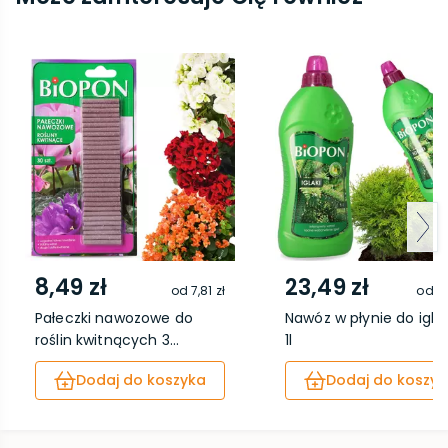
8,49 zł
23,49 zł
od
7,81 zł
od
21
Pałeczki nawozowe do
Nawóz w płynie do igl
roślin kwitnących 3...
1l
Dodaj do koszyka
Dodaj do koszyk