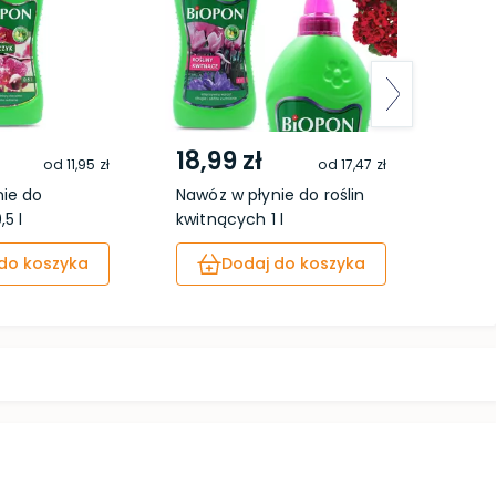
18,99 zł
5,4
od
11,95 zł
od
17,47 zł
nie do
Nawóz w płynie do roślin
Chust
5 l
kwitnących 1 l
do koszyka
Dodaj do koszyka