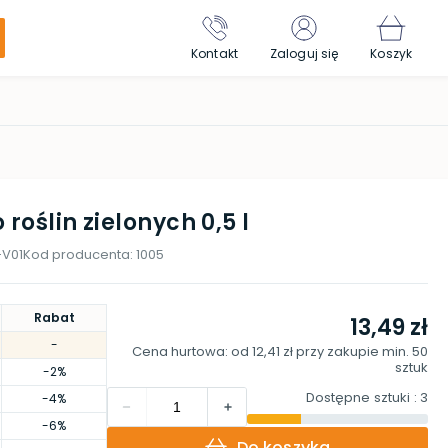
Kontakt
Zaloguj się
Koszyk
roślin zielonych 0,5 l
-V01
Kod producenta:
1005
Rabat
13,49 zł
-
Cena hurtowa: od
12,41 zł
przy zakupie min.
50
sztuk
-2%
Dostępne sztuki
: 3
-4%
-6%
Do koszyka