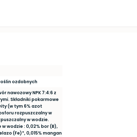
 roślin ozdobnych
ór nawozowy NPK 7:4:6 z
ymi. Składniki pokarmowe
wity (w tym 6% azot
osforu rozpuszczalny w
zpuszczalny w wodzie.
 w wodzie : 0,02% bor (B),
elazo (Fe)*, 0,015% mangan