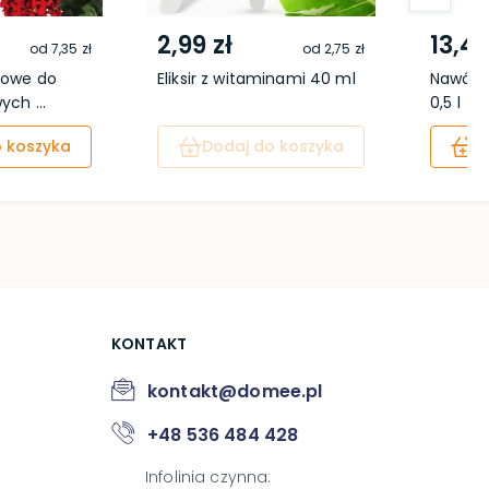
2,99 zł
13,49
od
7,35 zł
od
2,75 zł
zowe do
Eliksir z witaminami 40 ml
Nawóz w
ych ...
0,5 l
 koszyka
Dodaj do koszyka
D
KONTAKT
kontakt@domee.pl
+48 536 484 428
Infolinia czynna
: