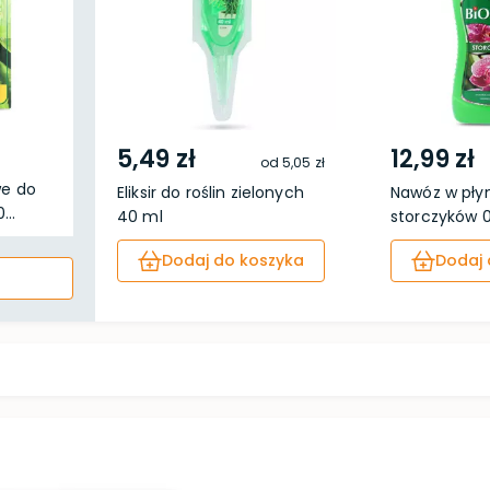
5,49 zł
12,99 zł
od
5,05 zł
we do
Eliksir do roślin zielonych
Nawóz w pły
...
40 ml
storczyków 0,
Dodaj do koszyka
Dodaj 