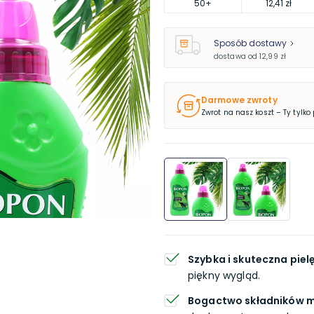
50
+
12,41 zł
Sposób dostawy
dostawa od
12,99 zł
Darmowe zwroty
Zwrot na nasz koszt – Ty tylko
Szybka i skuteczna piel
piękny wygląd.
Bogactwo składników m