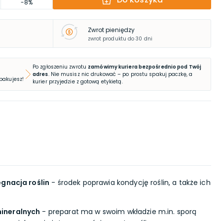
-8%
Zwrot pieniędzy
zwrot produktu do 30 dni
Po zgłoszeniu zwrotu
zamówimy kuriera bezpośrednio pod Twój
adres
. Nie musisz nic drukować – po prostu spakuj paczkę, a
 pakujesz!
kurier przyjedzie z gotową etykietą.
ęgnacja roślin
- środek poprawia kondycję roślin, a także ich
ineralnych
- preparat ma w swoim wkładzie m.in. sporą