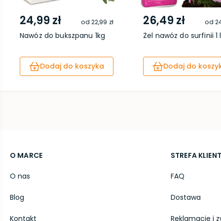
24,99 zł
26,49 zł
od
22,99 zł
od
24
Nawóz do bukszpanu 1kg
Żel nawóz do surfinii 1 
Dodaj do koszyka
Dodaj do koszy
O MARCE
STREFA KLIEN
O nas
FAQ
Blog
Dostawa
Kontakt
Reklamacje i z