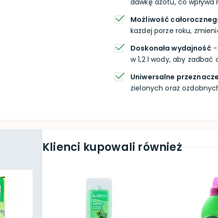
dawkę azotu, co wpływa n
Możliwość całoroczneg
każdej porze roku, zmieni
Doskonała wydajność
-
w 1,2 l wody, aby zadbać o
Uniwersalne przeznacze
zielonych oraz ozdobnyc
Klienci kupowali również