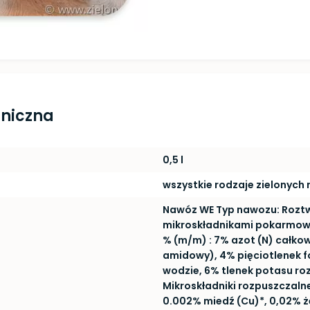
hniczna
0,5 l
wszystkie rodzaje zielonych
Nawóz WE Typ nawozu: Roztw
mikroskładnikami pokarmow
% (m/m) : 7% azot (N) całko
amidowy), 4% pięciotlenek f
wodzie, 6% tlenek potasu ro
Mikroskładniki rozpuszczalne
0.002% miedź (Cu)*, 0,02% ż