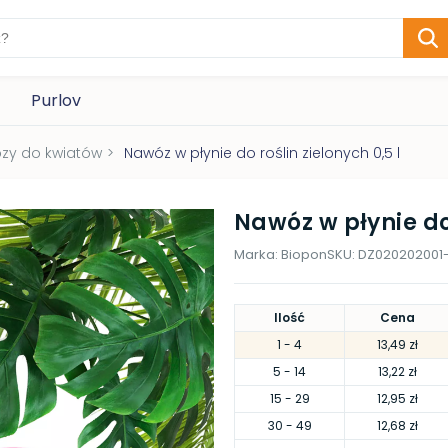
Purlov
zy do kwiatów
>
Nawóz w płynie do roślin zielonych 0,5 l
Nawóz w płynie do 
Marka:
Biopon
SKU:
DZ020202001
Ilość
Cena
1
- 4
13,49 zł
5
- 14
13,22 zł
15
- 29
12,95 zł
30
- 49
12,68 zł