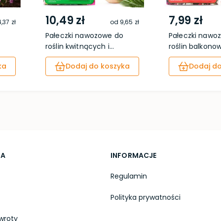
10,49 zł
7,99 zł
,37 zł
od
9,65 zł
l
Pałeczki nawozowe do
Pałeczki nawo
roślin kwitnących i...
roślin balkonow
ka
Dodaj do koszyka
Dodaj do
TA
INFORMACJE
Regulamin
Polityka prywatności
wroty