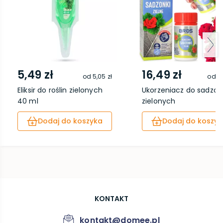
5,49 zł
16,49 zł
od
5,05 zł
od
15
Eliksir do roślin zielonych
Ukorzeniacz do sadzon
40 ml
zielonych
Dodaj do koszyka
Dodaj do koszyk
KONTAKT
kontakt@domee.pl