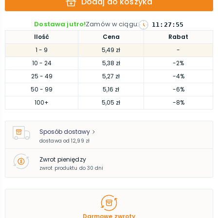
Dodaj do koszyka
Dostawa jutro!
Zamów w ciągu
:
11
:
27
:
55
Ilość
Cena
Rabat
1
- 9
5,49 zł
-
10
- 24
5,38 zł
-2%
25
- 49
5,27 zł
-4%
50
- 99
5,16 zł
-6%
100
+
5,05 zł
-8%
Sposób dostawy
dostawa od
12,99 zł
Zwrot pieniędzy
zwrot produktu do 30 dni
Darmowe zwroty