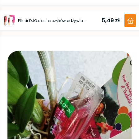
5,49 zł
Eliksir DUO do storczyków odżywia i regeneruje 35 ml