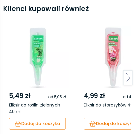
Klienci kupowali również
5,49 zł
4,99 zł
od
5,05 zł
od
4,5
Eliksir do roślin zielonych
Eliksir do storczyków 4
40 ml
Dodaj do koszyka
Dodaj do koszyk