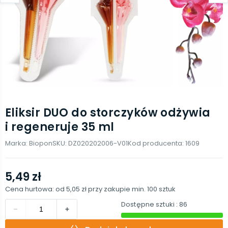
Eliksir DUO do storczyków odżywia
i regeneruje 35 ml
Marka:
Biopon
SKU:
DZ020202006-V01
Kod producenta:
1609
5,49 zł
Cena hurtowa: od
5,05 zł
przy zakupie min.
100
sztuk
Dostępne sztuki
: 86