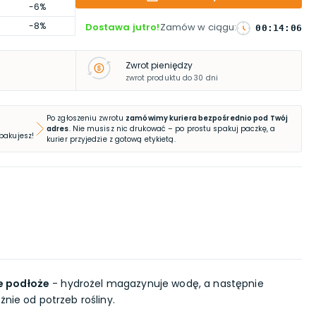
-6%
-8%
Dostawa jutro!
Zamów w ciągu
:
00
:
14
:
05
Zwrot pieniędzy
zwrot produktu do 30 dni
Po zgłoszeniu zwrotu
zamówimy kuriera bezpośrednio pod Twój
adres
. Nie musisz nic drukować – po prostu spakuj paczkę, a
 pakujesz!
kurier przyjedzie z gotową etykietą.
e podłoże
- hydrożel magazynuje wodę, a następnie
żnie od potrzeb rośliny.