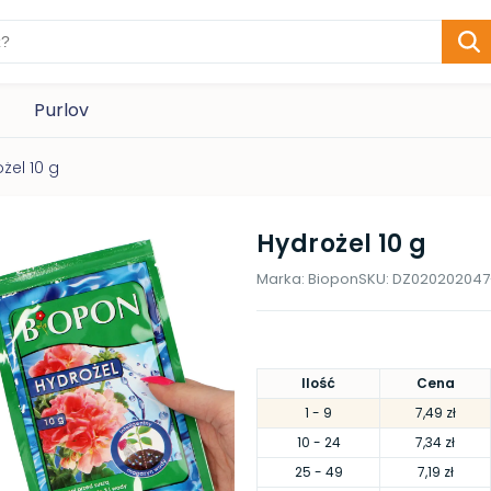
Purlov
żel 10 g
Hydrożel 10 g
Marka:
Biopon
SKU:
DZ020202047
Ilość
Cena
1
- 9
7,49 zł
10
- 24
7,34 zł
25
- 49
7,19 zł