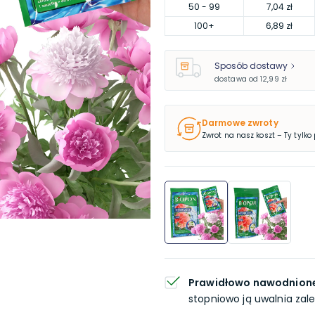
50
- 99
7,04 zł
100
+
6,89 zł
Sposób dostawy
dostawa od
12,99 zł
Darmowe zwroty
Zwrot na nasz koszt – Ty tylko
Prawidłowo nawodnion
stopniowo ją uwalnia zale