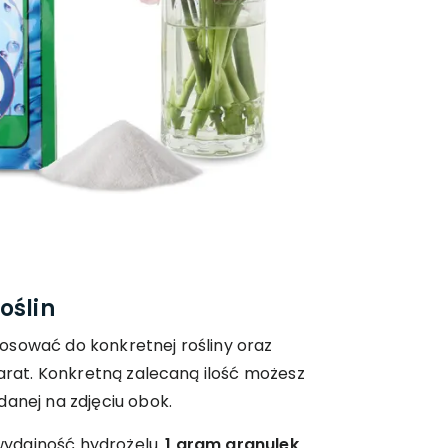
oślin
osować do konkretnej rośliny oraz
parat. Konkretną zalecaną ilość możesz
danej na zdjęciu obok.
ydajność hydrożelu.
1 gram granulek