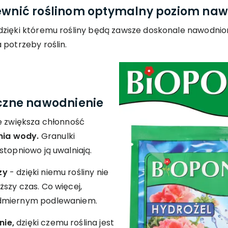
pewnić roślinom optymalny poziom na
dzięki któremu rośliny będą zawsze doskonale nawodnio
 potrzeby roślin.
eczne nawodnienie
ie zwiększa chłonność
ia wody.
Granulki
stopniowo ją uwalniają.
zy
- dzięki niemu rośliny nie
szy czas. Co więcej,
admiernym podlewaniem.
nie,
dzięki czemu roślina jest