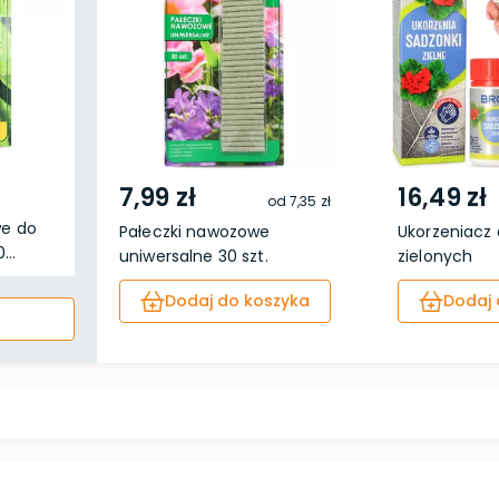
7,99 zł
16,49 zł
od
7,35 zł
we do
Pałeczki nawozowe
Ukorzeniacz
...
uniwersalne 30 szt.
zielonych
Dodaj do koszyka
Dodaj 