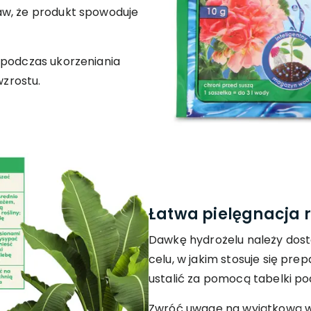
aw, że produkt spowoduje
 podczas ukorzeniania
zrostu.
Łatwa pielęgnacja r
Dawkę hydrożelu należy dost
celu, w jakim stosuje się pre
ustalić za pomocą tabelki po
Zwróć uwagę na wyjątkową w