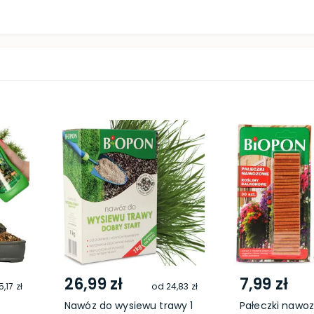
26,99 zł
7,99 zł
5,17 zł
od
24,83 zł
Nawóz do wysiewu trawy 1
Pałeczki nawo