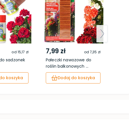
7,99 zł
16,
od
15,17 zł
od
7,35 zł
 do sadzonek
Pałeczki nawozowe do
Hydro
roślin balkonowych ...
do koszyka
Dodaj do koszyka