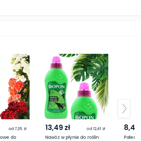
13,49 zł
8,49 
od
7,35 zł
od
12,41 zł
zowe do
Nawóz w płynie do roślin
Pałecz