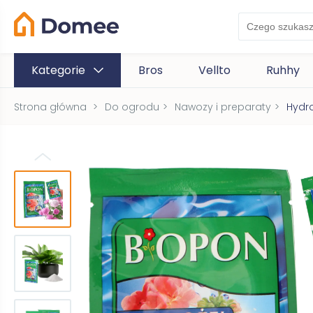
Kategorie
Bros
Vellto
Ruhhy
Strona główna
>
Do ogrodu
>
Nawozy i preparaty
>
Hydro