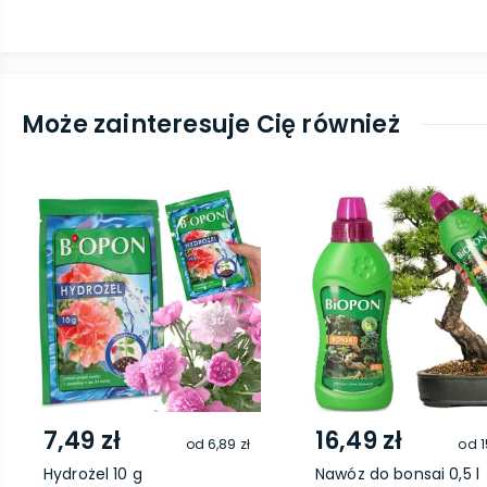
Może zainteresuje Cię również
7,49 zł
16,49 zł
od
6,89 zł
od
1
Hydrożel 10 g
Nawóz do bonsai 0,5 l