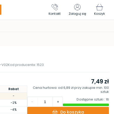
Kontakt
Zaloguj się
Koszyk
-V02
Kod producenta:
1523
7,49 zł
Cena hurtowa: od
6,89 zł
przy zakupie min.
100
Rabat
sztuk
-
Dostępne sztuki
: 16
-2%
-4%
Do koszyka