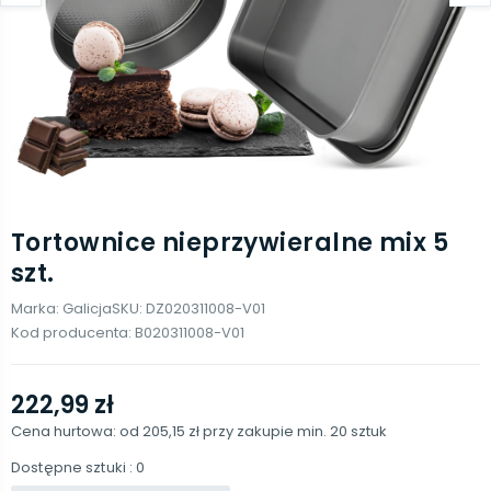
Tortownice nieprzywieralne mix 5
szt.
Marka:
Galicja
SKU:
DZ020311008-V01
Kod producenta:
B020311008-V01
222,99 zł
Cena hurtowa: od
205,15 zł
przy zakupie min.
20
sztuk
Dostępne sztuki
: 0