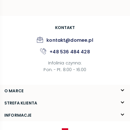
KONTAKT
kontakt@domee.pl
+48 536 484 428
Infolinia czynna
:
Pon. - Pt. 8:00 - 16:00
O MARCE
O nas
STREFA KLIENTA
Blog
FAQ
INFORMACJE
Kontakt
Dostawa
Regulamin