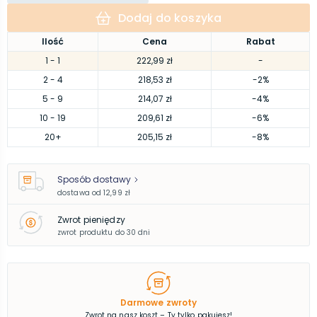
Dodaj do koszyka
Ilość
Cena
Rabat
1
- 1
222,99 zł
-
2
- 4
218,53 zł
-2%
5
- 9
214,07 zł
-4%
10
- 19
209,61 zł
-6%
20
+
205,15 zł
-8%
Sposób dostawy
dostawa od
12,99 zł
Zwrot pieniędzy
zwrot produktu do 30 dni
Darmowe zwroty
Zwrot na nasz koszt – Ty tylko pakujesz!