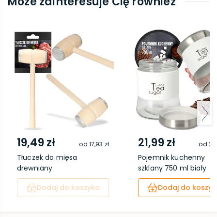
Może zainteresuje Cię również
19,49 zł
21,99 zł
od
17,93 zł
od
20,
Tłuczek do mięsa
Pojemnik kuchenny
drewniany
szklany 750 ml biały
Dodaj do koszyka
Dodaj do koszyk