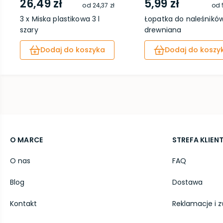
26,49 zł
5,99 zł
od
24,37 zł
od
3 x Miska plastikowa 3 l
Łopatka do naleśnikó
szary
drewniana
Dodaj do koszyka
Dodaj do koszy
O MARCE
STREFA KLIEN
O nas
FAQ
Blog
Dostawa
Kontakt
Reklamacje i z