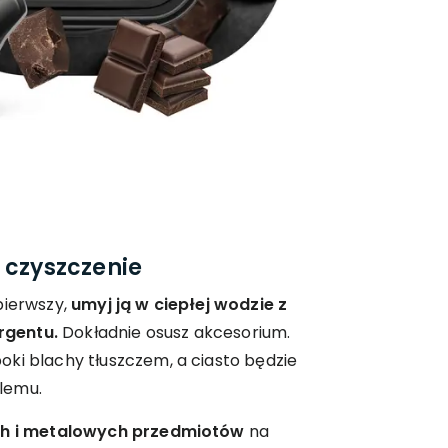
 czyszczenie
pierwszy,
umyj ją w ciepłej wodzie z
rgentu.
Dokładnie osusz akcesorium.
ki blachy tłuszczem, a ciasto będzie
lemu.
ch i metalowych przedmiotów
na