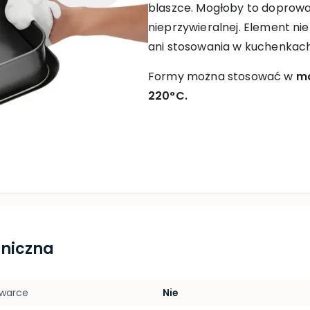
blaszce. Mogłoby to doprowa
nieprzywieralnej. Element n
ani stosowania w kuchenkac
Formy można stosować w
ma
220°C.
hniczna
ywarce
Nie