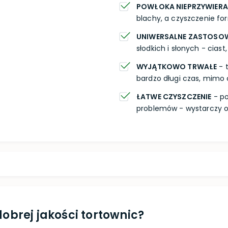
POWŁOKA NIEPRZYWIER
blachy, a czyszczenie for
UNIWERSALNE ZASTOSO
słodkich i słonych - ciast
WYJĄTKOWO TRWAŁE
- t
bardzo długi czas, mimo
ŁATWE CZYSZCZENIE
- po
problemów - wystarczy op
dobrej jakości tortownic?