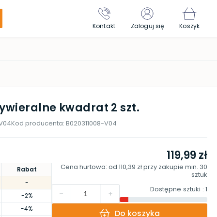
Kontakt
Zaloguj się
Koszyk
ywieralne kwadrat 2 szt.
-V04
Kod producenta:
B020311008-V04
119,99 zł
Cena hurtowa: od
110,39 zł
przy zakupie min.
30
Rabat
sztuk
-
Dostępne sztuki
: 1
-2%
-4%
Do koszyka