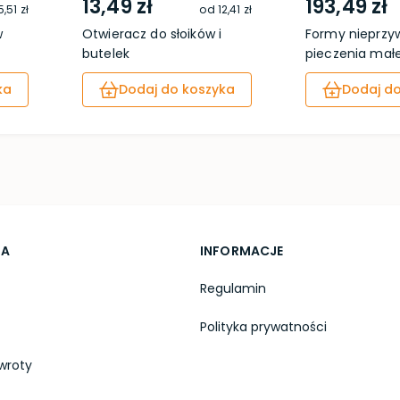
13,49 zł
193,49 zł
5,51 zł
od
12,41 zł
w
Otwieracz do słoików i
Formy nieprzyw
butelek
pieczenia małe 
ka
Dodaj do koszyka
Dodaj do
TA
INFORMACJE
Regulamin
Polityka prywatności
wroty