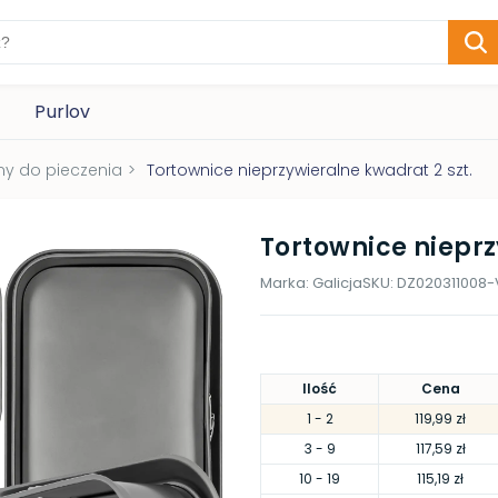
Purlov
my do pieczenia
>
Tortownice nieprzywieralne kwadrat 2 szt.
Tortownice nieprz
Marka:
Galicja
SKU:
DZ020311008
Ilość
Cena
1
- 2
119,99 zł
3
- 9
117,59 zł
10
- 19
115,19 zł