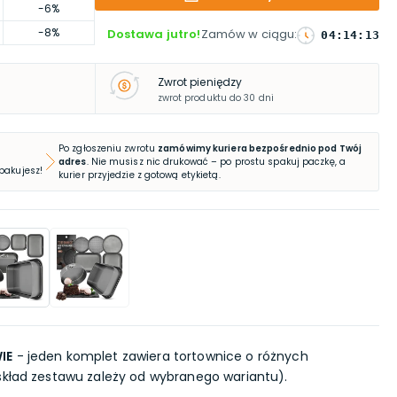
-6%
-8%
Dostawa jutro!
Zamów w ciągu
:
04
:
14
:
12
Zwrot pieniędzy
zwrot produktu do 30 dni
Po zgłoszeniu zwrotu
zamówimy kuriera bezpośrednio pod Twój
adres
. Nie musisz nic drukować – po prostu spakuj paczkę, a
 pakujesz!
kurier przyjedzie z gotową etykietą.
IE
- jeden komplet zawiera tortownice o różnych
skład zestawu zależy od wybranego wariantu).