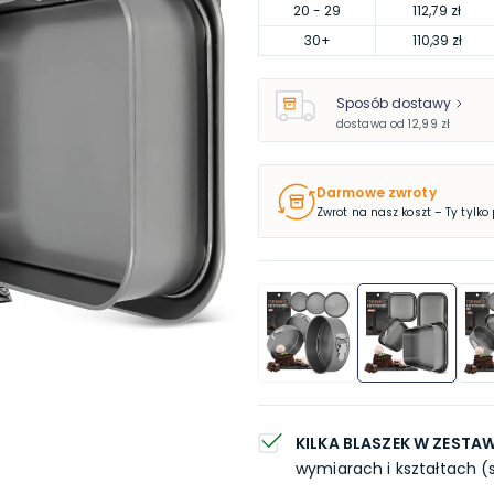
20
- 29
112,79 zł
30
+
110,39 zł
Sposób dostawy
dostawa od
12,99 zł
Darmowe zwroty
Zwrot na nasz koszt – Ty tylko
KILKA BLASZEK W ZESTAW
wymiarach i kształtach (