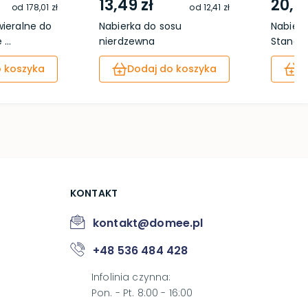
13,49 zł
20,99
od
178,01 zł
od
12,41 zł
ieralne do
Nabierka do sosu
Nabier
...
nierdzewna
Standar
 koszyka
Dodaj do koszyka
D
KONTAKT
kontakt@domee.pl
+48 536 484 428
Infolinia czynna
:
Pon. - Pt. 8:00 - 16:00