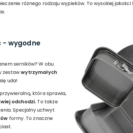
pieczenie różnego rodzaju wypieków. To wysokiej jakości
as.
c - wygodne
 fanem serników? W obu
ny zestaw
wytrzymałych
się uda!
rzywieralną, która sprawia,
twiej odchodzi.
To także
nia. Specjalny uchwyt
ków
formy. To znaczne
iast.