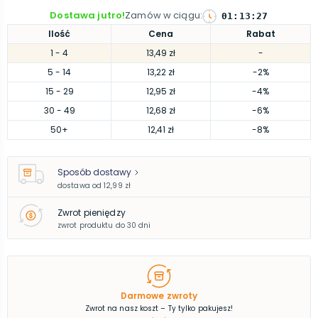
Dostawa jutro!
Zamów w ciągu
:
01
:
13
:
26
Ilość
Cena
Rabat
1
- 4
13,49 zł
-
5
- 14
13,22 zł
-2%
15
- 29
12,95 zł
-4%
30
- 49
12,68 zł
-6%
50
+
12,41 zł
-8%
Sposób dostawy
dostawa od
12,99 zł
Zwrot pieniędzy
zwrot produktu do 30 dni
Darmowe zwroty
Zwrot na nasz koszt – Ty tylko pakujesz!