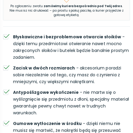
Po zgłoszeniu zwrotu
zamówimy kuriera bezpośrednio pod Twój adres
.
Nie musisz nic drukować – po prostu spakuj paczkę, a kurier przyjedzie z
gotową etykietą.
Błyskawiczne i bezproblemowe otwarcie słoików
-
dzięki temu przedmiotowi otwieranie nawet mocno
zakręconych słoików i butelek będzie banalnie prostym
zadaniem.
Zacisk w dwóch rozmiarach
- akcesorium poradzi
sobie niezależnie od tego, czy masz do czynienia z
mniejszymi, czy większymi nakrętkami.
Antypoślizgowe wykończenie
- nie martw się o
wyślizgnięcie się przedmiotu z dłoni, specjalny materiał
gwarantuje pewny chwyt nawet w trudnych
warunkach.
Gumowe wytłoczenie w środku
- dzięki niemu nie
musisz się martwić, że nakrętki będą się przesuwać