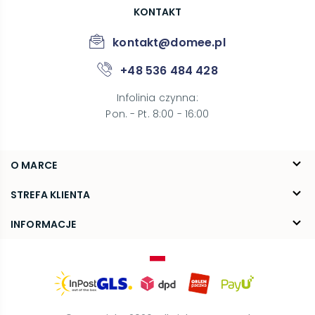
KONTAKT
kontakt@domee.pl
+48 536 484 428
Infolinia czynna
:
Pon. - Pt. 8:00 - 16:00
O MARCE
O nas
STREFA KLIENTA
Blog
FAQ
INFORMACJE
Kontakt
Dostawa
Regulamin
Reklamacje i zwroty
Polityka prywatności