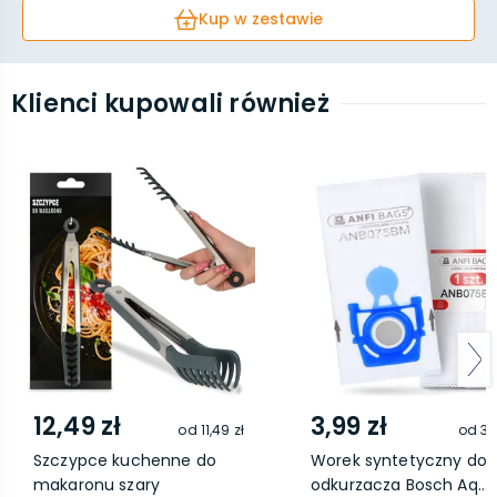
Kup w zestawie
Klienci kupowali również
12,49 zł
3,99 zł
od
11,49 zł
od
3,
Szczypce kuchenne do
Worek syntetyczny do
makaronu szary
odkurzacza Bosch Aq...