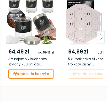
64,49 zł
64,99 zł
od
59,33 zł
od
59,
3 x Pojemnik kuchenny
5 x Podkładka silikono
szklany 750 ml cza...
trójkąty jasny ...
Dodaj do koszyka
Dodaj do koszyk