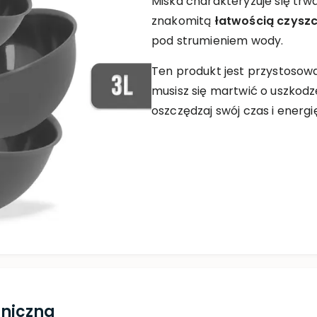
Miska charakteryzuje się trw
znakomitą
łatwością czysz
pod strumieniem wody.
Ten produkt jest przystosow
musisz się martwić o uszkodze
oszczędzaj swój czas i energi
hniczna