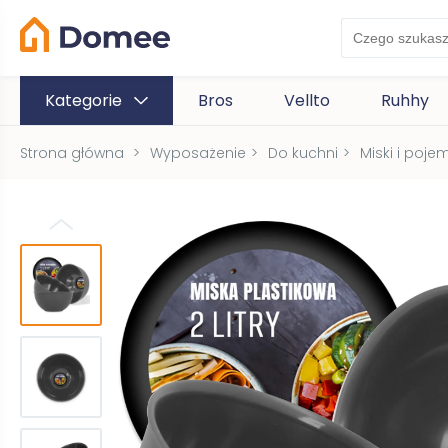
Kategorie
Bros
Vellto
Ruhhy
Strona główna
>
Wyposażenie
>
Do kuchni
>
Miski i poje