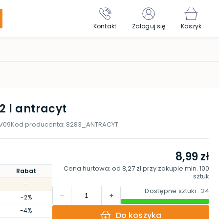
Kontakt
Zaloguj się
Koszyk
2 l antracyt
V09
Kod producenta:
8283_ANTRACYT
8,99 zł
Cena hurtowa: od
8,27 zł
przy zakupie min.
100
Rabat
sztuk
-
Dostępne sztuki
: 24
-2%
-4%
Do koszyka