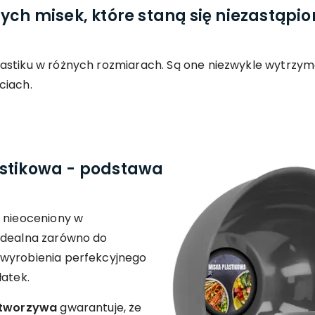
nych misek, które staną się niezastąp
astiku w różnych rozmiarach. Są one niezwykle wytrzym
ciach.
astikowa - podstawa
a nieoceniony w
idealna zarówno do
 wyrobienia perfekcyjnego
łatek.
i tworzywa
gwarantuje, że