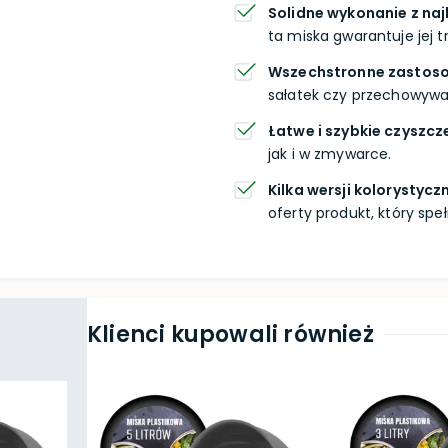
Solidne wykonanie z na
ta miska gwarantuje jej 
Wszechstronne zastos
sałatek czy przechowywa
Łatwe i szybkie czyszcz
jak i w zmywarce.
Kilka wersji kolorystyc
oferty produkt, który spe
Klienci kupowali również