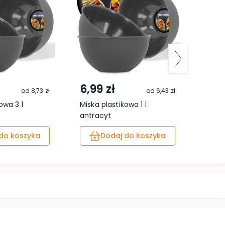
6,99 zł
8,9
od
8,73 zł
od
6,43 zł
owa 3 l
Miska plastikowa 1 l
Miska
antracyt
do koszyka
Dodaj do koszyka