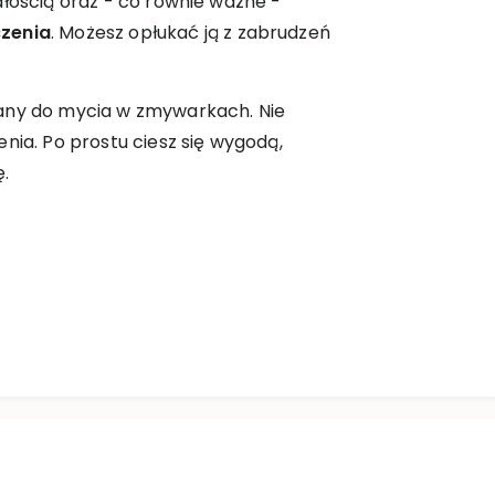
ałością oraz - co równie ważne -
czenia
. Możesz opłukać ją z zabrudzeń
any do mycia w zmywarkach. Nie
nia. Po prostu ciesz się wygodą,
ę.