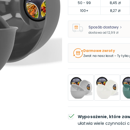
50
- 99
8,45 zł
100
+
8,27 zł
Sposób dostawy
dostawa od
12,99 zł
Darmowe zwroty
Zwrot na nasz koszt – Ty tylko
Wyposażenie, które zaw
ułatwia wiele czynności 