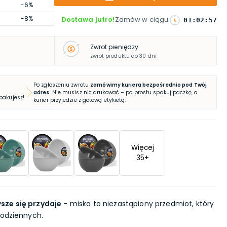
-6%
-8%
Dostawa jutro!
Zamów w ciągu
:
01
:
02
:
56
Zwrot pieniędzy
zwrot produktu do 30 dni
Po zgłoszeniu zwrotu
zamówimy kuriera bezpośrednio pod Twój
adres
. Nie musisz nic drukować – po prostu spakuj paczkę, a
 pakujesz!
kurier przyjedzie z gotową etykietą.
Więcej
35
+
sze się przydaje
- miska to niezastąpiony przedmiot, który
codziennych.