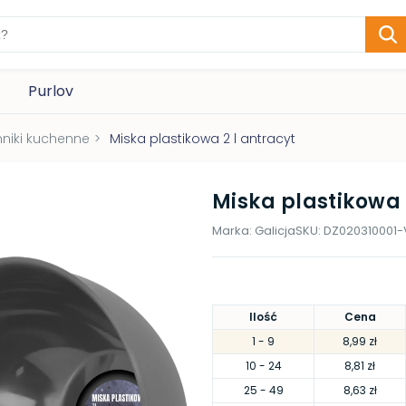
Purlov
mniki kuchenne
>
Miska plastikowa 2 l antracyt
Miska plastikowa 
Marka:
Galicja
SKU:
DZ020310001-
Ilość
Cena
1
- 9
8,99 zł
10
- 24
8,81 zł
25
- 49
8,63 zł