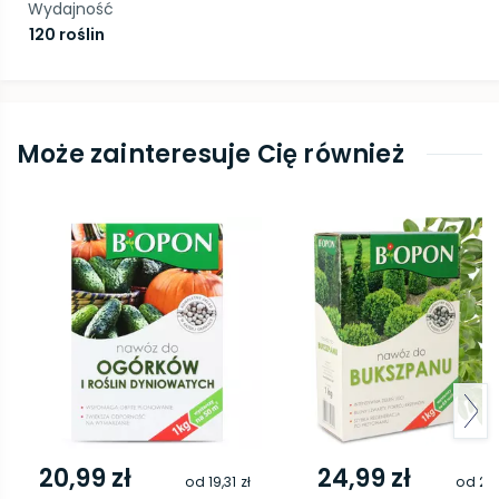
Wydajność
120 roślin
Może zainteresuje Cię również
20,99 zł
24,99 zł
od
19,31 zł
od
22,