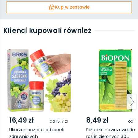
Kup w zestawie
Klienci kupowali również
16,49 zł
8,49 zł
od
15,17 zł
od
7,
Ukorzeniacz do sadzonek
Pałeczki nawozowe do
zdrewniałych
roślin zielonych 30...