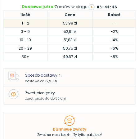
Dostawa jutro!
Zamów w ciągu
:
03
:
44
:
45
Ilość
Cena
Rabat
1
- 2
53,99 zł
-
3
- 9
52,91 zł
-2%
10
- 19
51,83 zł
-4%
20
- 29
50,75 zł
-6%
30
+
49,67 zł
-8%
Sposób dostawy
dostawa od
12,99 zł
Zwrot pieniędzy
zwrot produktu do 30 dni
Darmowe zwroty
Zwrot na nasz koszt – Ty tylko pakujesz!