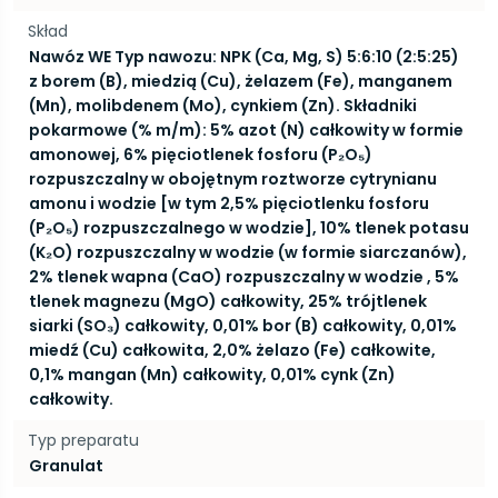
Skład
Nawóz WE Typ nawozu: NPK (Ca, Mg, S) 5:6:10 (2:5:25)
z borem (B), miedzią (Cu), żelazem (Fe), manganem
(Mn), molibdenem (Mo), cynkiem (Zn). Składniki
pokarmowe (% m/m): 5% azot (N) całkowity w formie
amonowej, 6% pięciotlenek fosforu (P₂O₅)
rozpuszczalny w obojętnym roztworze cytrynianu
amonu i wodzie [w tym 2,5% pięciotlenku fosforu
(P₂O₅) rozpuszczalnego w wodzie], 10% tlenek potasu
(K₂O) rozpuszczalny w wodzie (w formie siarczanów),
2% tlenek wapna (CaO) rozpuszczalny w wodzie , 5%
tlenek magnezu (MgO) całkowity, 25% trójtlenek
siarki (SO₃) całkowity, 0,01% bor (B) całkowity, 0,01%
miedź (Cu) całkowita, 2,0% żelazo (Fe) całkowite,
0,1% mangan (Mn) całkowity, 0,01% cynk (Zn)
całkowity.
Typ preparatu
Granulat