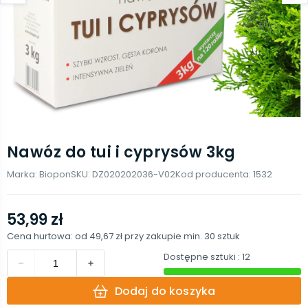
Nawóz do tui i cyprysów 3kg
Marka:
Biopon
SKU:
DZ020202036-V02
Kod producenta:
1532
53,99 zł
Cena hurtowa: od
49,67 zł
przy zakupie min.
30
sztuk
Dostępne sztuki
: 12
Dodaj do koszyka