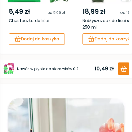
5,49 zł
18,99 zł
od
5,05 zł
od
17,
Chusteczka do liści
Nabłyszczacz do liści s
250 ml
Dodaj do koszyka
Dodaj do koszyk
10,49 zł
Nawóz w płynie do storczyków 0,25 l