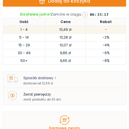
Dodaj do koszyka
Dostawa jutro!
Zamów w ciągu
:
06
:
33
:
16
Ilość
Cena
Rabat
1
- 4
10,49 zł
-
5
- 14
10,28 zł
-2%
15
- 29
10,07 zł
-4%
30
- 49
9,86 zł
-6%
50
+
9,65 zł
-8%
Sposób dostawy
dostawa od
12,99 zł
Zwrot pieniędzy
zwrot produktu do 30 dni
Darmowe zwroty