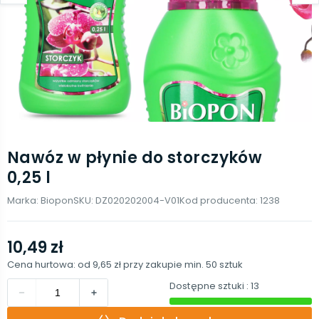
Nawóz w płynie do storczyków
0,25 l
Marka:
Biopon
SKU:
DZ020202004-V01
Kod producenta:
1238
10,49 zł
Cena hurtowa: od
9,65 zł
przy zakupie min.
50
sztuk
Dostępne sztuki
: 13