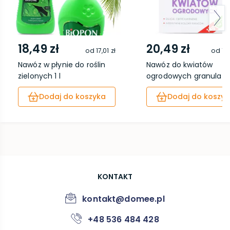
18,49 zł
20,49 zł
od
17,01 zł
od
18
Nawóz w płynie do roślin
Nawóz do kwiatów
zielonych 1 l
ogrodowych granulat 1 k
Dodaj do koszyka
Dodaj do koszyk
KONTAKT
kontakt@domee.pl
+48 536 484 428