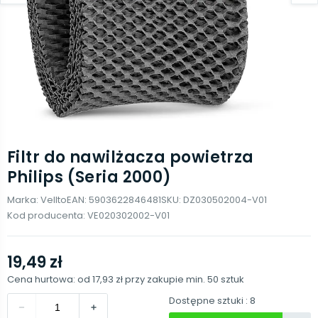
Filtr do nawilżacza powietrza
Philips (Seria 2000)
Marka:
Vellto
EAN:
5903622846481
SKU:
DZ030502004-V01
Kod producenta:
VE020302002-V01
19,49 zł
Cena hurtowa: od
17,93 zł
przy zakupie min.
50
sztuk
Dostępne sztuki
: 8