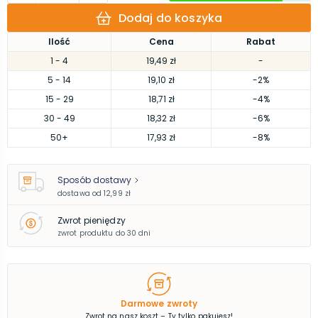
Dodaj do koszyka
Ilość
Cena
Rabat
1
- 4
19,49 zł
-
5
- 14
19,10 zł
-2%
15
- 29
18,71 zł
-4%
30
- 49
18,32 zł
-6%
50
+
17,93 zł
-8%
Sposób dostawy
dostawa od
12,99 zł
Zwrot pieniędzy
zwrot produktu do 30 dni
Darmowe zwroty
Zwrot na nasz koszt – Ty tylko pakujesz!