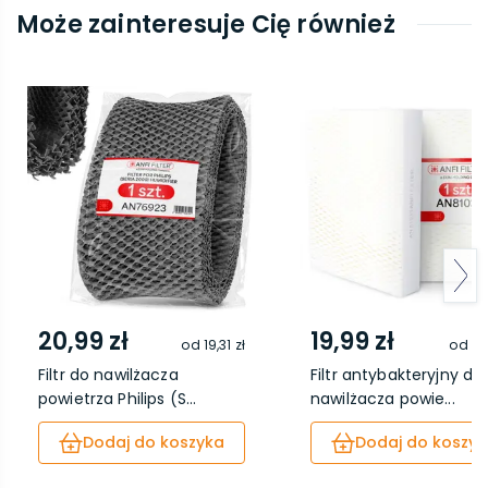
Może zainteresuje Cię również
20,99 zł
19,99 zł
od
19,31 zł
od
18
Filtr do nawilżacza
Filtr antybakteryjny do
powietrza Philips (S...
nawilżacza powie...
Dodaj do koszyka
Dodaj do koszyk