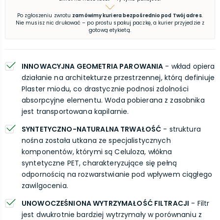
Po zgłoszeniu zwrotu
zamówimy kuriera bezpośrednio pod Twój adres
.
Nie musisz nic drukować – po prostu spakuj paczkę, a kurier przyjedzie z
gotową etykietą.
INNOWACYJNA GEOMETRIA PAROWANIA
- wkład opiera
działanie na architekturze przestrzennej, którą definiuje
Plaster miodu, co drastycznie podnosi zdolności
absorpcyjne elementu. Woda pobierana z zasobnika
jest transportowana kapilarnie.
SYNTETYCZNO-NATURALNA TRWAŁOŚĆ
- struktura
nośna została utkana ze specjalistycznych
komponentów, którymi są Celuloza, włókna
syntetyczne PET, charakteryzujące się pełną
odpornością na rozwarstwianie pod wpływem ciągłego
zawilgocenia.
UNOWOCZEŚNIONA WYTRZYMAŁOŚĆ FILTRACJI
- Filtr
jest dwukrotnie bardziej wytrzymały w porównaniu z