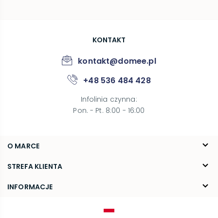
KONTAKT
kontakt@domee.pl
+48 536 484 428
Infolinia czynna
:
Pon. - Pt. 8:00 - 16:00
O MARCE
O nas
STREFA KLIENTA
Blog
FAQ
INFORMACJE
Kontakt
Dostawa
Regulamin