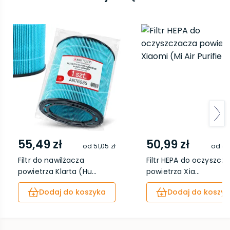
55,49 zł
50,99 zł
od
51,05 zł
od
46
Filtr do nawilżacza
Filtr HEPA do oczyszcz
powietrza Klarta (Hu...
powietrza Xia...
Dodaj do koszyka
Dodaj do koszyk