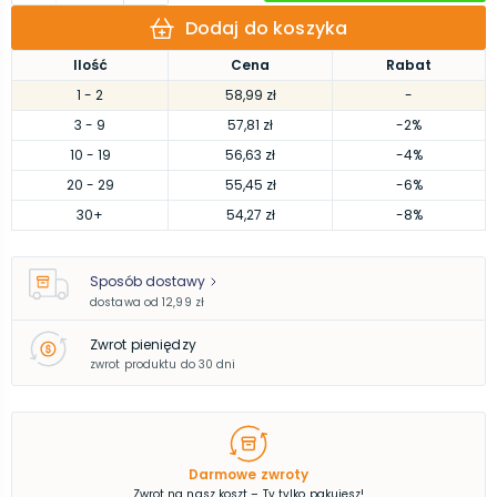
Dodaj do koszyka
Ilość
Cena
Rabat
1
- 2
58,99 zł
-
3
- 9
57,81 zł
-2%
10
- 19
56,63 zł
-4%
20
- 29
55,45 zł
-6%
30
+
54,27 zł
-8%
Sposób dostawy
dostawa od
12,99 zł
Zwrot pieniędzy
zwrot produktu do 30 dni
Darmowe zwroty
Zwrot na nasz koszt – Ty tylko pakujesz!