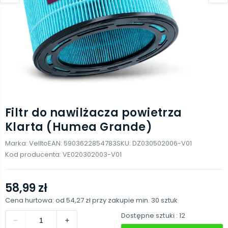
Filtr do nawilżacza powietrza
Klarta (Humea Grande)
Marka:
Vellto
EAN:
5903622854783
SKU:
DZ030502006-V01
Kod producenta:
VE020302003-V01
58,99 zł
Cena hurtowa: od
54,27 zł
przy zakupie min.
30
sztuk
Dostępne sztuki
: 12