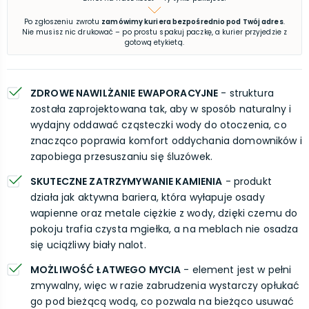
Po zgłoszeniu zwrotu
zamówimy kuriera bezpośrednio pod Twój adres
.
Nie musisz nic drukować – po prostu spakuj paczkę, a kurier przyjedzie z
gotową etykietą.
ZDROWE NAWILŻANIE EWAPORACYJNE
- struktura
została zaprojektowana tak, aby w sposób naturalny i
wydajny oddawać cząsteczki wody do otoczenia, co
znacząco poprawia komfort oddychania domowników i
zapobiega przesuszaniu się śluzówek.
SKUTECZNE ZATRZYMYWANIE KAMIENIA
- produkt
działa jak aktywna bariera, która wyłapuje osady
wapienne oraz metale ciężkie z wody, dzięki czemu do
pokoju trafia czysta mgiełka, a na meblach nie osadza
się uciążliwy biały nalot.
MOŻLIWOŚĆ ŁATWEGO MYCIA
- element jest w pełni
zmywalny, więc w razie zabrudzenia wystarczy opłukać
go pod bieżącą wodą, co pozwala na bieżąco usuwać