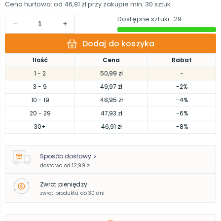
Cena hurtowa: od
46,91 zł
przy zakupie min.
30
sztuk
Dostępne sztuki
: 29
Dodaj do koszyka
Ilość
Cena
Rabat
1
- 2
50,99 zł
-
3
- 9
49,97 zł
-2%
10
- 19
48,95 zł
-4%
20
- 29
47,93 zł
-6%
30
+
46,91 zł
-8%
Sposób dostawy
dostawa od
12,99 zł
Zwrot pieniędzy
zwrot produktu do 30 dni