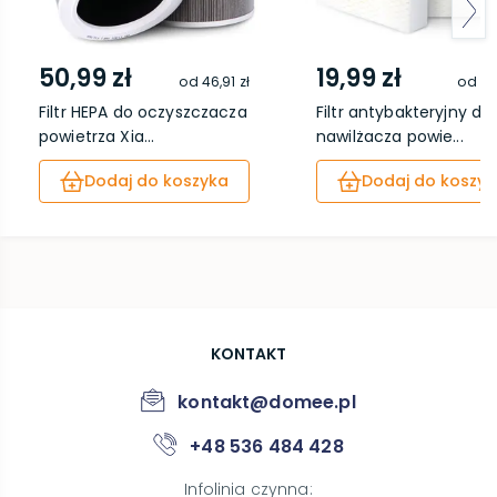
50,99 zł
19,99 zł
od
46,91 zł
od
18
Filtr HEPA do oczyszczacza
Filtr antybakteryjny do
powietrza Xia...
nawilżacza powie...
Dodaj do koszyka
Dodaj do koszyk
KONTAKT
kontakt@domee.pl
+48 536 484 428
Infolinia czynna
: