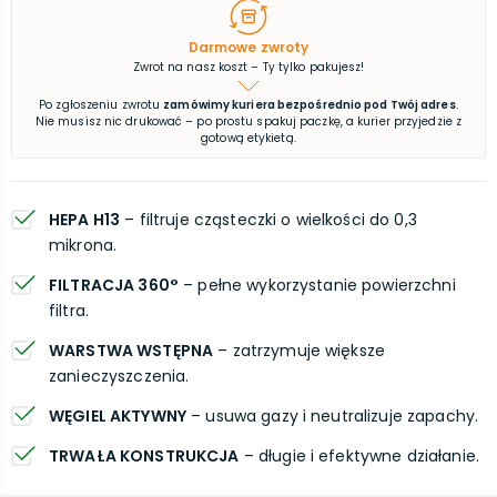
Darmowe zwroty
Zwrot na nasz koszt – Ty tylko pakujesz!
Po zgłoszeniu zwrotu
zamówimy kuriera bezpośrednio pod Twój adres
.
Nie musisz nic drukować – po prostu spakuj paczkę, a kurier przyjedzie z
gotową etykietą.
HEPA H13
– filtruje cząsteczki o wielkości do 0,3
mikrona.
FILTRACJA 360°
– pełne wykorzystanie powierzchni
filtra.
WARSTWA WSTĘPNA
– zatrzymuje większe
zanieczyszczenia.
WĘGIEL AKTYWNY
– usuwa gazy i neutralizuje zapachy.
TRWAŁA KONSTRUKCJA
– długie i efektywne działanie.