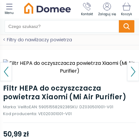
Menu
Kontakt
Zaloguj się
Koszyk
<
Filtry do nawilżaczy powietrza
Filtr HEPA do oczyszczacza
powietrza Xiaomi (Mi Air Purifier)
Marka:
Vellto
EAN:
5905155829238
SKU:
DZ030501001-V01
Kod producenta:
VE020301001-V01
50,99 zł