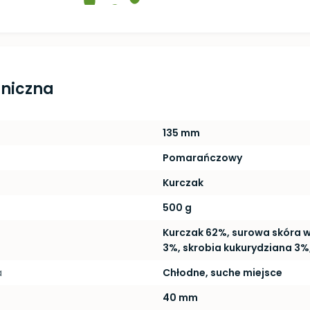
hniczna
135 mm
Pomarańczowy
Kurczak
500 g
Kurczak 62%, surowa skóra 
3%, skrobia kukurydziana 3%,
a
Chłodne, suche miejsce
40 mm