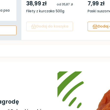
38,99 zł
7,99 zł
od
35,87 zł
ia psa
Filety z kurczaka 500g
Paski suszon
Dodaj do koszyka
Dodaj 
agrodę