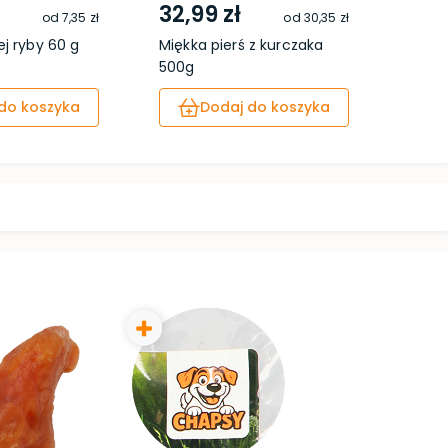
32,99 zł
od
7,35 zł
od
30,35 zł
ej ryby 60 g
Miękka pierś z kurczaka
500g
do koszyka
Dodaj do koszyka