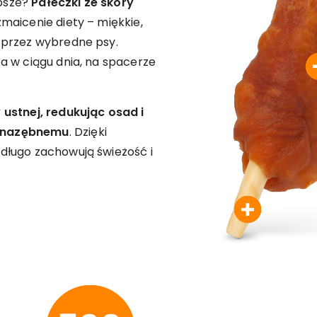
epsze?
Pałeczki ze skóry
zmaicenie diety – miękkie,
 przez wybredne psy.
a w ciągu dnia, na spacerze
ustnej, redukując osad i
 nazębnemu
. Dzięki
długo zachowują świeżość i