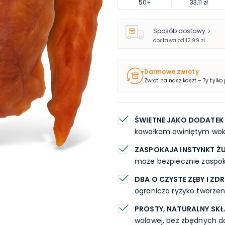
50
+
33,11 zł
Sposób dostawy
dostawa od
12,99 zł
Darmowe zwroty
Zwrot na nasz koszt – Ty tylko
ŚWIETNE JAKO DODATEK 
kawałkom owiniętym wokół
ZASPOKAJA INSTYNKT Ż
może bezpiecznie zaspoko
DBA O CZYSTE ZĘBY I ZD
ogranicza ryzyko tworzen
PROSTY, NATURALNY SK
wołowej, bez zbędnych d