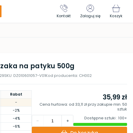
Kontakt
Zaloguj się
Koszyk
urczaka na patyku 500g
29
SKU:
DZ010601057-V01
Kod producenta:
CH002
Rabat
35,99 zł
-
Cena hurtowa: od
33,11 zł
przy zakupie min.
50
sztuk
-2%
Dostępne sztuki
: 100+
-4%
-6%
Do koszyka