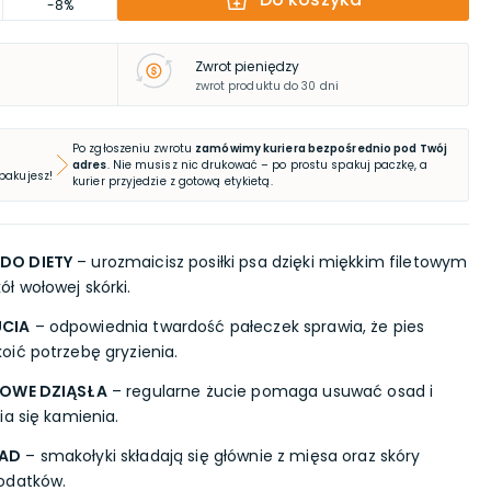
-8%
Zwrot pieniędzy
zwrot produktu do 30 dni
Po zgłoszeniu zwrotu
zamówimy kuriera bezpośrednio pod Twój
adres
. Nie musisz nic drukować – po prostu spakuj paczkę, a
 pakujesz!
kurier przyjedzie z gotową etykietą.
DO DIETY
– urozmaicisz posiłki psa dzięki miękkim filetowym
 wołowej skórki.
UCIA
– odpowiednia twardość pałeczek sprawia, że pies
ić potrzebę gryzienia.
ROWE DZIĄSŁA
– regularne żucie pomaga usuwać osad i
ia się kamienia.
ŁAD
– smakołyki składają się głównie z mięsa oraz skóry
odatków.