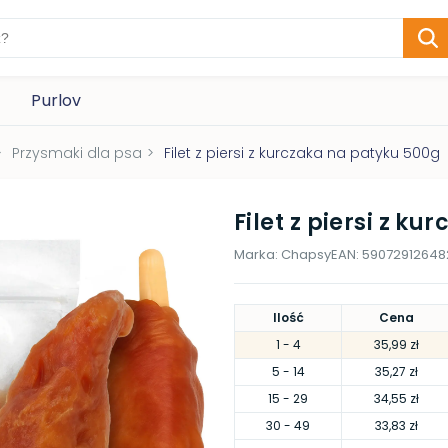
Purlov
>
Przysmaki dla psa
>
Filet z piersi z kurczaka na patyku 500g
Filet z piersi z k
Marka:
Chapsy
EAN:
59072912648
Ilość
Cena
1
- 4
35,99 zł
5
- 14
35,27 zł
15
- 29
34,55 zł
30
- 49
33,83 zł