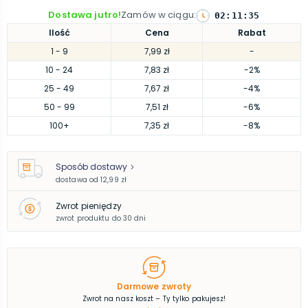
Dostawa jutro!
Zamów w ciągu
:
02
:
11
:
34
Ilość
Cena
Rabat
1
- 9
7,99 zł
-
10
- 24
7,83 zł
-2%
25
- 49
7,67 zł
-4%
50
- 99
7,51 zł
-6%
100
+
7,35 zł
-8%
Sposób dostawy
dostawa od
12,99 zł
Zwrot pieniędzy
zwrot produktu do 30 dni
Darmowe zwroty
Zwrot na nasz koszt – Ty tylko pakujesz!