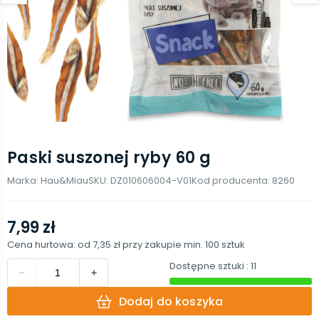
Paski suszonej ryby 60 g
Marka:
Hau&Miau
SKU:
DZ010606004-V01
Kod producenta:
8260
7,99 zł
Cena hurtowa: od
7,35 zł
przy zakupie min.
100
sztuk
Dostępne sztuki
: 11
Dodaj do koszyka