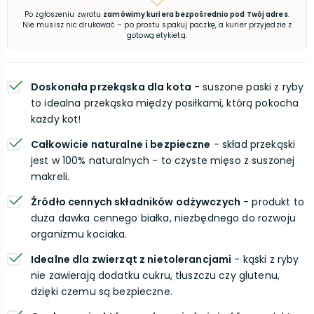
Po zgłoszeniu zwrotu
zamówimy kuriera bezpośrednio pod Twój adres
.
Nie musisz nic drukować – po prostu spakuj paczkę, a kurier przyjedzie z
gotową etykietą.
Doskonała przekąska dla kota
- suszone paski z ryby
to idealna przekąska między posiłkami, którą pokocha
każdy kot!
Całkowicie naturalne i bezpieczne
- skład przekąski
jest w 100% naturalnych - to czyste mięso z suszonej
makreli.
Źródło cennych składników odżywczych
- produkt to
duża dawka cennego białka, niezbędnego do rozwoju
organizmu kociaka.
Idealne dla zwierząt z nietolerancjami
- kąski z ryby
nie zawierają dodatku cukru, tłuszczu czy glutenu,
dzięki czemu są bezpieczne.