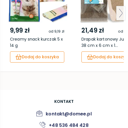
9,99 zł
21,49 zł
od
9,19 zł
od
19
Creamy snack kurczak 5 x
Drapak kartonowy Juni
14 g
38 cm x 6 cm x 1...
Dodaj do koszyka
Dodaj do koszyk
KONTAKT
kontakt@domee.pl
+48 536 484 428