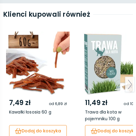
Klienci kupowali również
7,49 zł
11,49 zł
od
6,89 zł
od
10,
Kawałki łososia 60 g
Trawa dla kota w
pojemniku 100 g
Dodaj do koszyka
Dodaj do koszyk