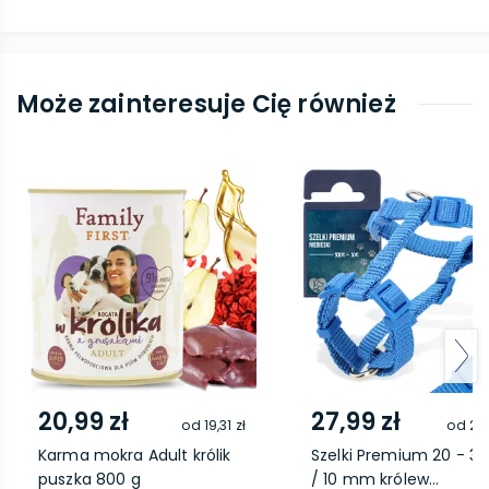
Może zainteresuje Cię również
20,99 zł
27,99 zł
od
19,31 zł
od
25,
Karma mokra Adult królik
Szelki Premium 20 - 3
puszka 800 g
/ 10 mm królew...