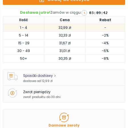
Dostawa jutro!
Zamów w ciągu
:
03
:
09
:
41
Ilość
Cena
Rabat
1
- 4
32,99 zł
-
5
- 14
32,33 zł
-2%
15
- 29
31,67 zł
-4%
30
- 49
31,01 zł
-6%
50
+
30,35 zł
-8%
Sposób dostawy
dostawa od
12,99 zł
Zwrot pieniędzy
zwrot produktu do 30 dni
Darmowe zwroty