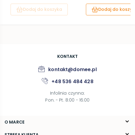
Dodaj do koszyka
Dodaj do koszyk
KONTAKT
kontakt@domee.pl
+48 536 484 428
Infolinia czynna
:
Pon. - Pt. 8:00 - 16:00
O MARCE
O nas
STREFA KLIENTA