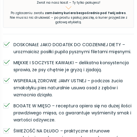
Zwrot na nasz koszt – Ty tylko pakujesz!
Po zgłoszeniu zwrotu
zamówimy kuriera bezpośrednio pod Twój adres
.
Nie musisz nic drukować – po prostu spakuj paczkę, a kurier przyjedzie z
gotową etykietą.
DOSKONAŁE JAKO DODATEK DO CODZIENNEJ DIETY –
urozmaicisz posiłki pupila pysznymi filetami mięsnymi.
MIĘKKIE I SOCZYSTE KAWAŁKI – delikatna konsystencja
sprawia, że psy chętnie je gryzą i zjadają.
WSPIERAJĄ ZDROWIE JAMY USTNEJ – podczas żucia
smakołyku pies naturalnie usuwa osad z zębów i
wzmacnia dziąsła.
BOGATE W MIĘSO – receptura opiera się na dużej ilości
prawdziwego mięsa, co gwarantuje wyśmienity smak i
wartości odżywcze.
ŚWIEŻOŚĆ NA DŁUGO – praktyczne strunowe