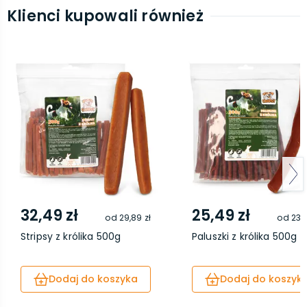
Klienci kupowali również
32,49 zł
25,49 zł
od
29,89 zł
od
23,4
Stripsy z królika 500g
Paluszki z królika 500g
Dodaj do koszyka
Dodaj do koszyk