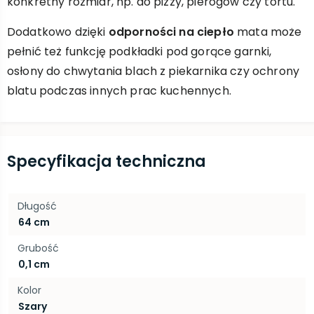
konkretny rozmiar, np. do pizzy, pierogów czy tortu.
Dodatkowo dzięki
odporności na ciepło
mata może
pełnić też funkcję podkładki pod gorące garnki,
osłony do chwytania blach z piekarnika czy ochrony
blatu podczas innych prac kuchennych.
Specyfikacja techniczna
Długość
64 cm
Grubość
0,1 cm
Kolor
Szary