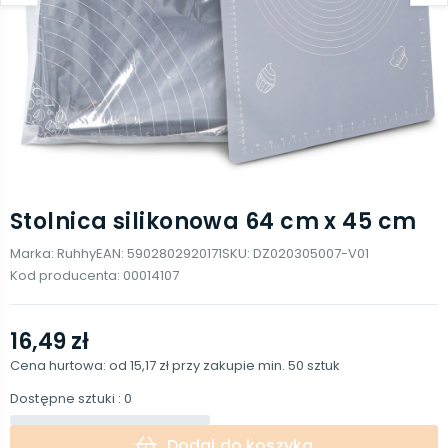
Stolnica silikonowa 64 cm x 45 cm
Marka:
Ruhhy
EAN:
5902802920171
SKU:
DZ020305007-V01
Kod producenta:
00014107
16,49 zł
Cena hurtowa: od
15,17 zł
przy zakupie min.
50
sztuk
Dostępne sztuki
: 0
Dodaj do koszyka