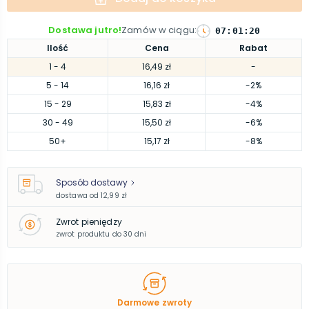
Dostawa jutro!
Zamów w ciągu
:
07
:
01
:
19
Ilość
Cena
Rabat
1
- 4
16,49 zł
-
5
- 14
16,16 zł
-2%
15
- 29
15,83 zł
-4%
30
- 49
15,50 zł
-6%
50
+
15,17 zł
-8%
Sposób dostawy
dostawa od
12,99 zł
Zwrot pieniędzy
zwrot produktu do 30 dni
Darmowe zwroty