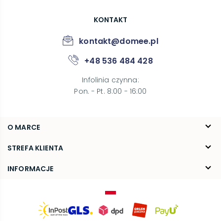
KONTAKT
kontakt@domee.pl
+48 536 484 428
Infolinia czynna
:
Pon. - Pt. 8:00 - 16:00
O MARCE
O nas
STREFA KLIENTA
Blog
FAQ
INFORMACJE
Kontakt
Dostawa
Regulamin
Reklamacje i zwroty
Polityka prywatności