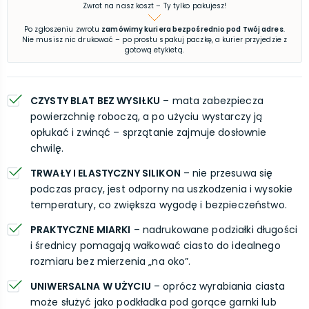
Zwrot na nasz koszt – Ty tylko pakujesz!
Po zgłoszeniu zwrotu
zamówimy kuriera bezpośrednio pod Twój adres
.
Nie musisz nic drukować – po prostu spakuj paczkę, a kurier przyjedzie z
gotową etykietą.
CZYSTY BLAT BEZ WYSIŁKU
– mata zabezpiecza
powierzchnię roboczą, a po użyciu wystarczy ją
opłukać i zwinąć – sprzątanie zajmuje dosłownie
chwilę.
TRWAŁY I ELASTYCZNY SILIKON
– nie przesuwa się
podczas pracy, jest odporny na uszkodzenia i wysokie
temperatury, co zwiększa wygodę i bezpieczeństwo.
PRAKTYCZNE MIARKI
– nadrukowane podziałki długości
i średnicy pomagają wałkować ciasto do idealnego
rozmiaru bez mierzenia „na oko”.
UNIWERSALNA W UŻYCIU
– oprócz wyrabiania ciasta
może służyć jako podkładka pod gorące garnki lub