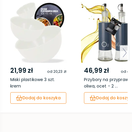
21,99 zł
46,99 zł
od
20,23 zł
od
43,
Miski plastikowe 3 szt.
Przybory na przyprawy
krem
oliwa, ocet - 2 ...
Dodaj do koszyka
Dodaj do koszyk