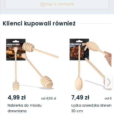
Kup w zestawie
Klienci kupowali również
4,99 zł
7,49 zł
od
4,59 zł
od
6,8
Nabierka do miodu
Łyżka szwedzka drewni
drewniana
30 cm