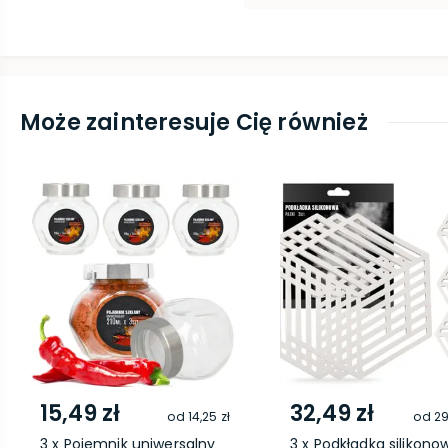
Może zainteresuje Cię również
15,49 zł
32,49 zł
od
14,25 zł
od
29
3 x Pojemnik uniwersalny
3 x Podkładka silikono