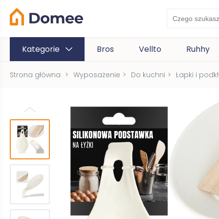
Kategorie
Bros
Vellto
Ruhhy
Strona główna
>
Wyposażenie
>
Do kuchni
>
Łapki i podk