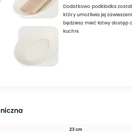
Dodatkowo podkładka został
który umożliwia jej zawiesze
będziesz mieć łatwy dostęp do
kuchni.
hniczna
23 cm