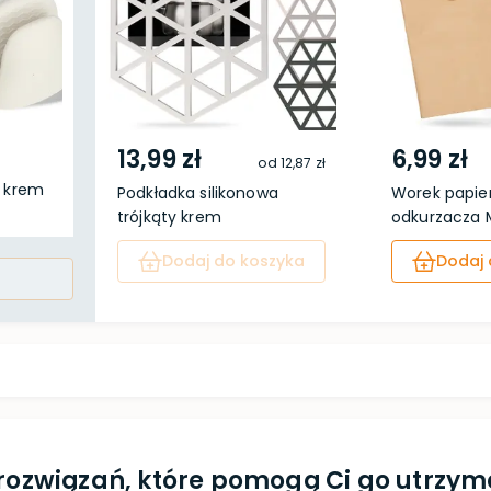
13,99 zł
6,99 zł
od
12,87 zł
a krem
Podkładka silikonowa
Worek papie
trójkąty krem
odkurzacza Ma
Dodaj do koszyka
Dodaj 
z rozwiązań, które pomogą Ci go utrz