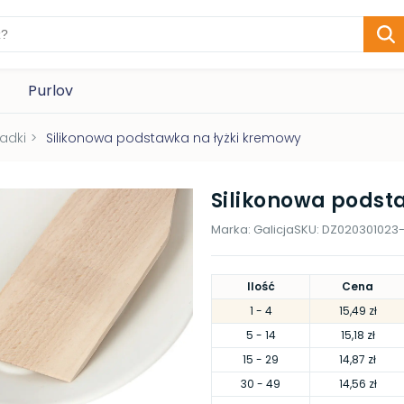
Purlov
ładki
>
Silikonowa podstawka na łyżki kremowy
Silikonowa podst
Marka:
Galicja
SKU:
DZ020301023
Ilość
Cena
1
- 4
15,49 zł
5
- 14
15,18 zł
15
- 29
14,87 zł
30
- 49
14,56 zł