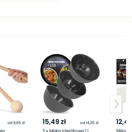
15,49 zł
12,49
od
9,65 zł
od
14,25 zł
nia
3 x Miska plastikowa 1 l
Silikon