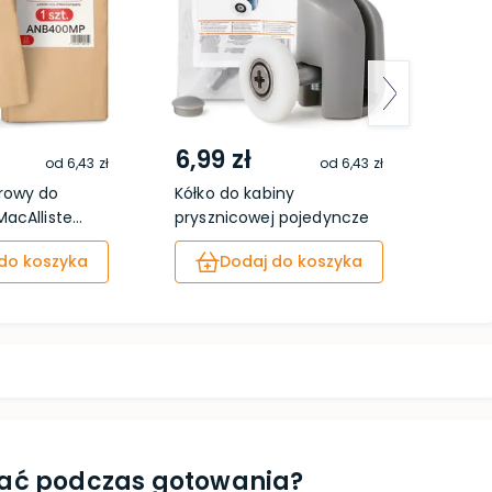
6,99 zł
4,9
od
6,43 zł
od
6,43 zł
rowy do
Kółko do kabiny
Pack
cAlliste...
prysznicowej pojedyncze
szt.
...
do koszyka
Dodaj do koszyka
ymać podczas gotowania?