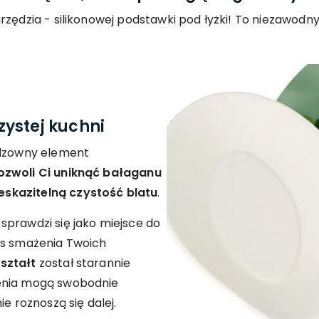
rzędzia - silikonowej podstawki pod łyżki! To niezawodn
ystej kuchni
odzowny element
ozwoli Ci uniknąć bałaganu
skazitelną czystość blatu
.
sprawdzi się jako miejsce do
as smażenia Twoich
ształt
został starannie
zenia mogą swobodnie
e roznoszą się dalej.