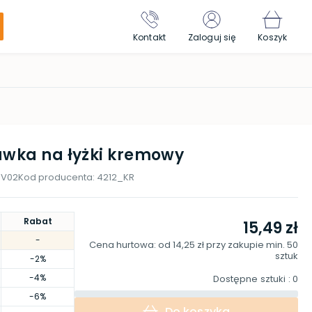
Kontakt
Zaloguj się
Koszyk
awka na łyżki kremowy
-V02
Kod producenta:
4212_KR
Rabat
15,49 zł
-
Cena hurtowa: od
14,25 zł
przy zakupie min.
50
sztuk
-2%
-4%
Dostępne sztuki
: 0
-6%
Do koszyka