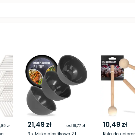
21,49 zł
10,49 zł
,89 zł
od
19,77 zł
wa
3 x Miska plastikowa 2 l
Kula do uciera