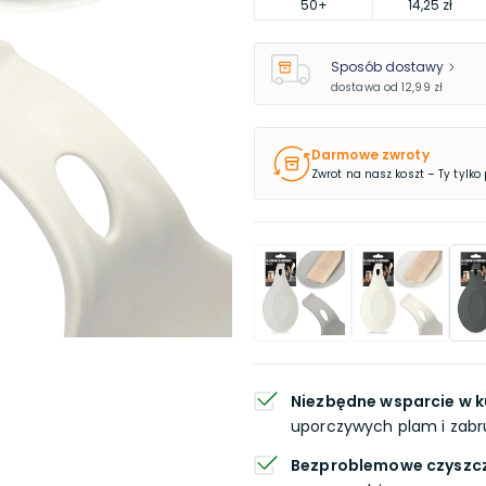
50
+
14,25 zł
Sposób dostawy
dostawa od
12,99 zł
Darmowe zwroty
Zwrot na nasz koszt – Ty tylko
Niezbędne wsparcie w k
uporczywych plam i zabr
Bezproblemowe czyszc