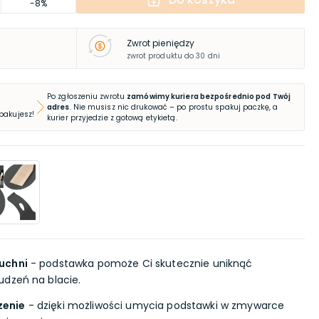
-8%
Zwrot pieniędzy
zwrot produktu do 30 dni
Po zgłoszeniu zwrotu
zamówimy kuriera bezpośrednio pod Twój
adres
. Nie musisz nic drukować – po prostu spakuj paczkę, a
 pakujesz!
kurier przyjedzie z gotową etykietą.
uchni
- podstawka pomoże Ci skutecznie uniknąć
udzeń na blacie.
zenie
- dzięki możliwości umycia podstawki w zmywarce