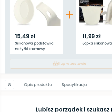
15,49 zł
11,99 zł
Silikonowa podstawka
Łapka silikonow
na łyżki kremowy
Kup w zestawie
Opis produktu
Specyfikacja
Lubisz porządek i szukas