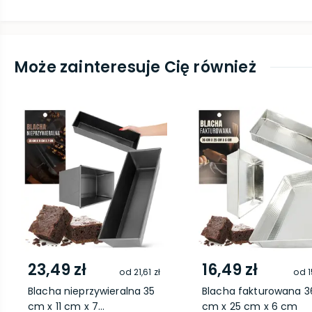
Może zainteresuje Cię również
23,49 zł
16,49 zł
od
21,61 zł
od
1
Blacha nieprzywieralna 35
Blacha fakturowana 3
cm x 11 cm x 7...
cm x 25 cm x 6 cm