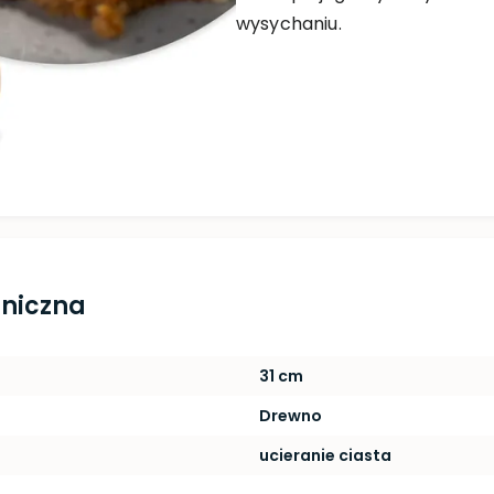
wysychaniu.
hniczna
31 cm
Drewno
ucieranie ciasta