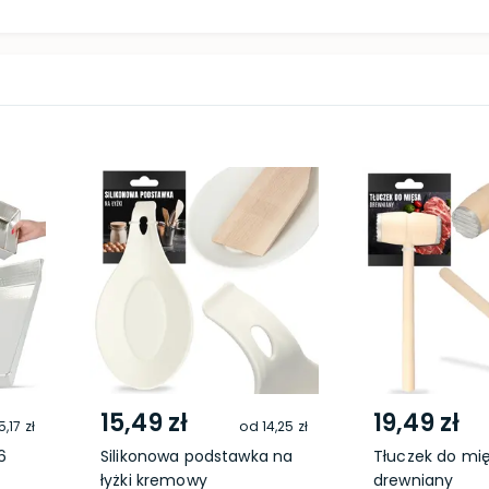
15,49 zł
19,49 zł
5,17 zł
od
14,25 zł
6
Silikonowa podstawka na
Tłuczek do mi
łyżki kremowy
drewniany