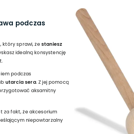
tawa podczas
, który sprawi, że
staniesz
uzyskasz idealną konsystencję
t.
ciem podczas
ub
utarcia sera
. Z jej pomocą
 przygotować aksamitny
 za fakt, że akcesorium
reślającym niepowtarzalny