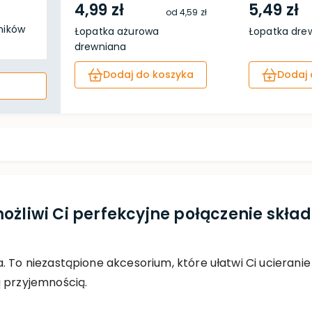
4,99 zł
5,49 zł
od
4,59 zł
ników
Łopatka ażurowa
Łopatka dre
drewniana
Dodaj do koszyka
Dodaj 
ożliwi Ci perfekcyjne połączenie skład
 To niezastąpione akcesorium, które ułatwi Ci ucieranie 
ą przyjemnością.