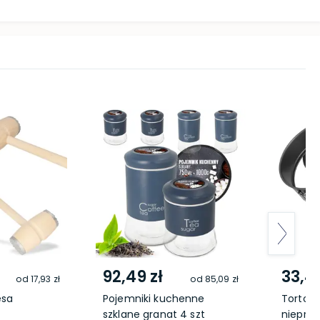
92,49 zł
33,49
od
17,93 zł
od
85,09 zł
ęsa
Pojemniki kuchenne
Tortow
szklane granat 4 szt
nieprzy