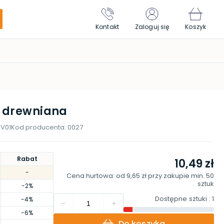
Kontakt
Zaloguj się
Koszyk
a drewniana
V01
Kod producenta:
0027
Rabat
10,49 zł
-
Cena hurtowa: od
9,65 zł
przy zakupie min.
50
sztuk
-2%
Dostępne sztuki
: 1
-4%
-6%
Do koszyka