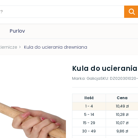
Purlov
iernicze
>
Kula do ucierania drewniana
Kula do ucierani
Marka:
Galicja
SKU:
DZ020301020-
Ilość
Cena
1
- 4
10,49 zł
5
- 14
10,28 zł
15
- 29
10,07 zł
30
- 49
9,86 zł