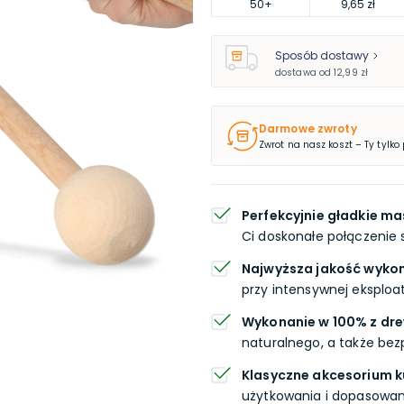
50
+
9,65 zł
Sposób dostawy
dostawa od
12,99 zł
Darmowe zwroty
Zwrot na nasz koszt – Ty tylko
Perfekcyjnie gładkie mas
Ci doskonałe połączenie 
Najwyższa jakość wyko
przy intensywnej eksploat
Wykonanie w 100% z dr
naturalnego, a także bez
Klasyczne akcesorium 
użytkowania i dopasowan