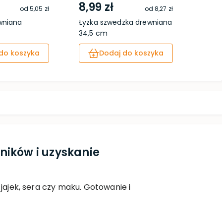
8,99 zł
5,4
od
5,05 zł
od
8,27 zł
wniana
Łyżka szwedzka drewniana
Mąte
34,5 cm
do koszyka
Dodaj do koszyka
ników i uzyskanie
jajek, sera czy maku. Gotowanie i