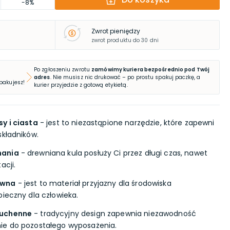
-8%
Zwrot pieniędzy
zwrot produktu do 30 dni
Po zgłoszeniu zwrotu
zamówimy kuriera bezpośrednio pod Twój
adres
. Nie musisz nic drukować – po prostu spakuj paczkę, a
 pakujesz!
kurier przyjedzie z gotową etykietą.
y i ciasta
- jest to niezastąpione narzędzie, które zapewni
składników.
nania
- drewniana kula posłuży Ci przez długi czas, nawet
acji.
ewna
- jest to materiał przyjazny dla środowiska
pieczny dla człowieka.
kuchenne
- tradycyjny design zapewnia niezawodność
ie do pozostałego wyposażenia.