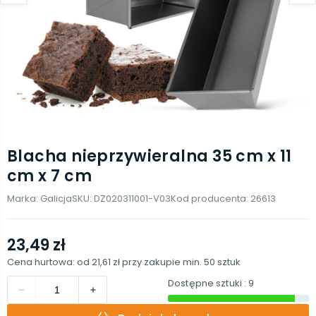
Blacha nieprzywieralna 35 cm x 11
cm x 7 cm
Marka:
Galicja
SKU:
DZ020311001-V03
Kod producenta:
26613
23,49 zł
Cena hurtowa: od
21,61 zł
przy zakupie min.
50
sztuk
Dostępne sztuki
: 9