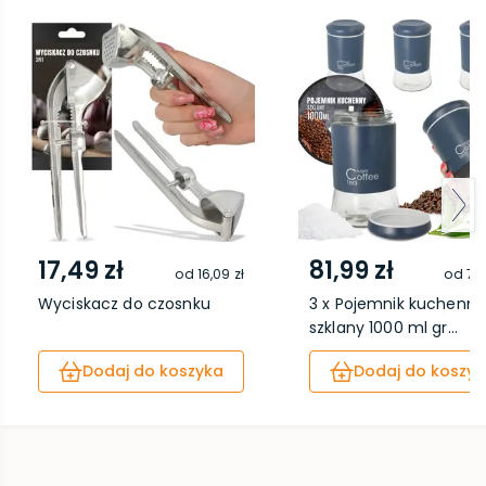
17,49 zł
81,99 zł
od
16,09 zł
od
75,
Wyciskacz do czosnku
3 x Pojemnik kuchenny
szklany 1000 ml gr...
Dodaj do koszyka
Dodaj do koszyk