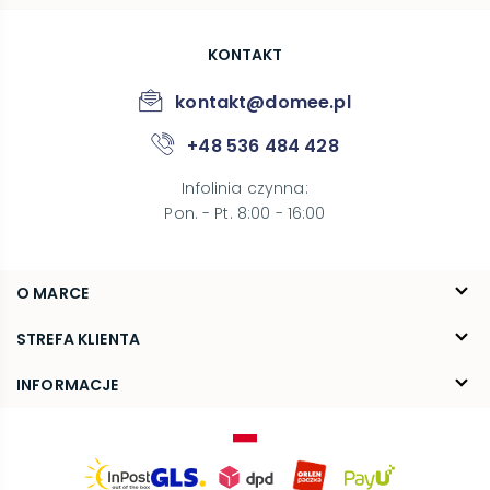
KONTAKT
kontakt@domee.pl
+48 536 484 428
Infolinia czynna
:
Pon. - Pt. 8:00 - 16:00
O MARCE
O nas
STREFA KLIENTA
Blog
FAQ
INFORMACJE
Kontakt
Dostawa
Regulamin
Reklamacje i zwroty
Polityka prywatności