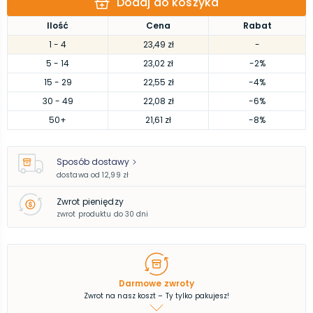
Dodaj do koszyka
Ilość
Cena
Rabat
1
- 4
23,49 zł
-
5
- 14
23,02 zł
-2%
15
- 29
22,55 zł
-4%
30
- 49
22,08 zł
-6%
50
+
21,61 zł
-8%
Sposób dostawy
dostawa od
12,99 zł
Zwrot pieniędzy
zwrot produktu do 30 dni
Darmowe zwroty
Zwrot na nasz koszt – Ty tylko pakujesz!