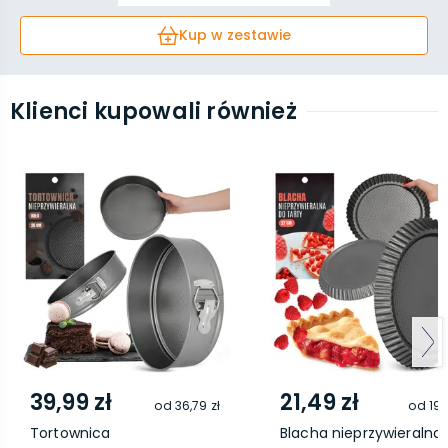
Kup w zestawie
Klienci kupowali również
39,99 zł
21,49 zł
od
36,79 zł
od
19,
Tortownica
Blacha nieprzywieralna