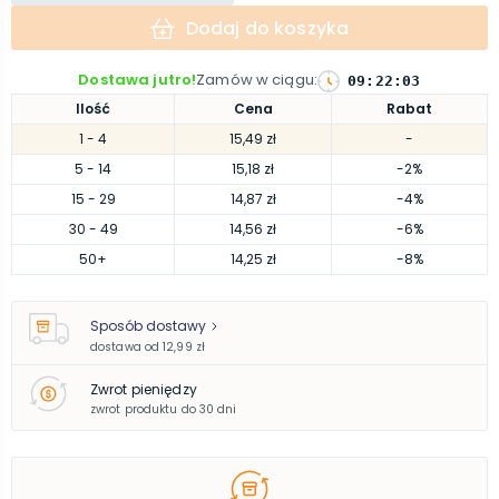
Dodaj do koszyka
Dostawa jutro!
Zamów w ciągu
:
09
:
22
:
02
Ilość
Cena
Rabat
1
- 4
15,49 zł
-
5
- 14
15,18 zł
-2%
15
- 29
14,87 zł
-4%
30
- 49
14,56 zł
-6%
50
+
14,25 zł
-8%
Sposób dostawy
dostawa od
12,99 zł
Zwrot pieniędzy
zwrot produktu do 30 dni