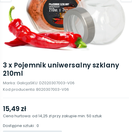
3 x Pojemnik uniwersalny szklany
210ml
Marka:
Galicja
SKU:
DZ020307003-V06
Kod producenta:
B020307003-V06
15,49 zł
Cena hurtowa: od
14,25 zł
przy zakupie min.
50
sztuk
Dostępne sztuki
: 0