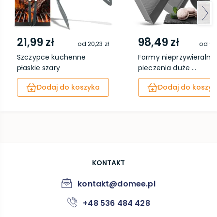
21,99 zł
98,49 zł
od
20,23 zł
od
90
Szczypce kuchenne
Formy nieprzywieralne
płaskie szary
pieczenia duże ...
Dodaj do koszyka
Dodaj do koszyk
KONTAKT
kontakt@domee.pl
+48 536 484 428