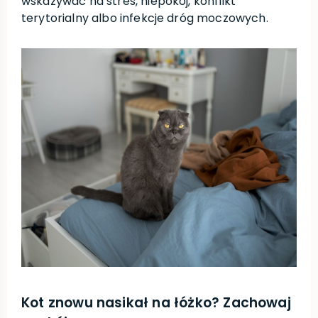
wskazywać na stres, niepokój, konflikt
terytorialny albo infekcje dróg moczowych.
Kot znowu nasikał na łóżko? Zachowaj