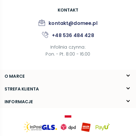
KONTAKT
kontakt@domee.pl
+48 536 484 428
Infolinia czynna
:
Pon. - Pt. 8:00 - 16:00
O MARCE
O nas
STREFA KLIENTA
Blog
FAQ
INFORMACJE
Kontakt
Dostawa
Regulamin
Reklamacje i zwroty
Polityka prywatności