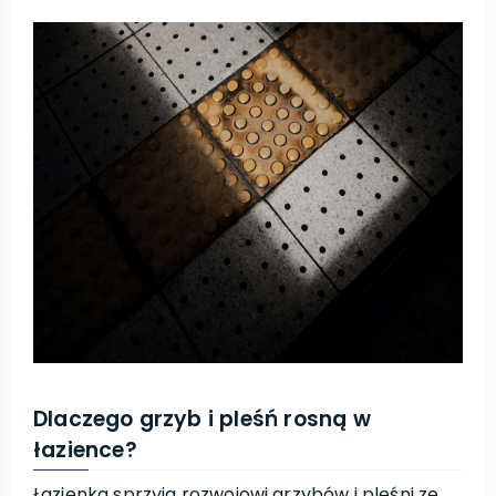
Dlaczego grzyb i pleśń rosną w
łazience?
Łazienka sprzyja rozwojowi grzybów i pleśni ze