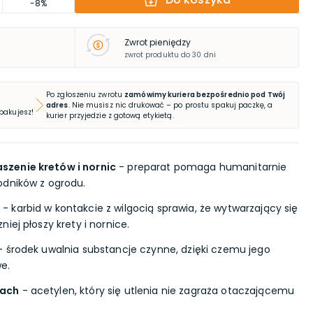
-8%
Zwrot pieniędzy
zwrot produktu do 30 dni
Po zgłoszeniu zwrotu
zamówimy kuriera bezpośrednio pod Twój
adres
. Nie musisz nic drukować – po prostu spakuj paczkę, a
 pakujesz!
kurier przyjedzie z gotową etykietą.
zenie kretów i nornic
- preparat pomaga humanitarnie
odników z ogrodu.
- karbid w kontakcie z wilgocią sprawia, że wytwarzający się
iej płoszy krety i nornice.
 środek uwalnia substancje czynne, dzięki czemu jego
e.
dach
- acetylen, który się utlenia nie zagraża otaczającemu