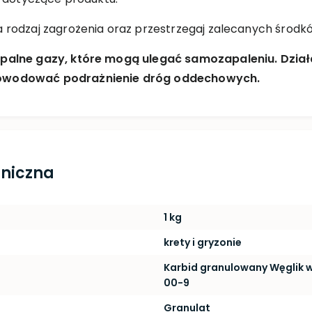
 rodzaj zagrożenia oraz przestrzegaj zalecanych środk
palne gazy, które mogą ulegać samozapaleniu. Dział
powodować podrażnienie dróg oddechowych.
hniczna
1 kg
krety i gryzonie
Karbid granulowany Węglik 
00-9
Granulat