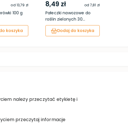
8,49 zł
22,
od
13,79 zł
od
7,81 zł
rówki 100 g
Pałeczki nawozowe do
Prosz
roślin zielonych 30...
psy i 
do koszyka
Dodaj do koszyka
iem należy przeczytać etykietę i
yciem przeczytaj informacje