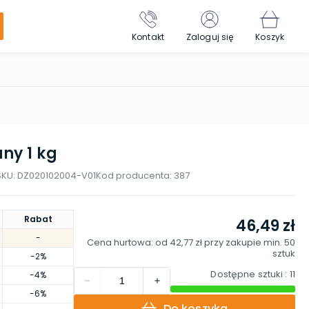
Kontakt
Zaloguj się
Koszyk
ny 1 kg
SKU:
DZ020102004-V01
Kod producenta:
387
Rabat
46,49 zł
-
Cena hurtowa: od
42,77 zł
przy zakupie min.
50
sztuk
-2%
Dostępne sztuki
: 11
-4%
-6%
Do koszyka