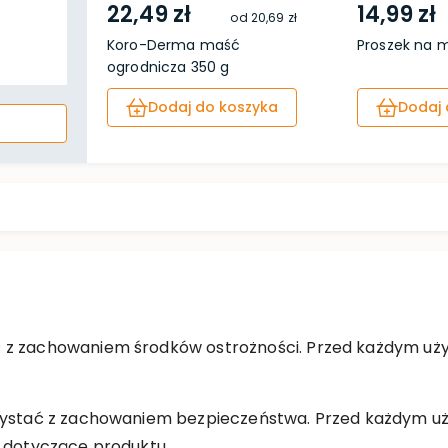
22,49 zł
14,99 zł
od
20,69 zł
Koro-Derma maść
Proszek na m
ogrodnicza 350 g
Dodaj do koszyka
Dodaj 
 z zachowaniem środków ostrożności. Przed każdym użyc
rzystać z zachowaniem bezpieczeństwa. Przed każdym uż
e dotyczące produktu.