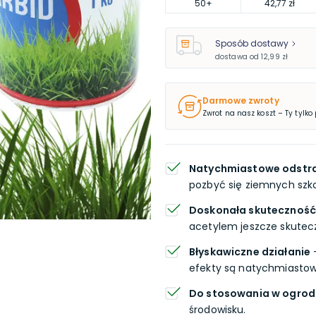
50
+
42,77 zł
Sposób dostawy
dostawa od
12,99 zł
Darmowe zwroty
Zwrot na nasz koszt – Ty tylko
Natychmiastowe odstras
pozbyć się ziemnych szk
Doskonała skuteczność
acetylem jeszcze skuteczn
Błyskawiczne działanie
-
efekty są natychmiastow
Do stosowania w ogro
środowisku.