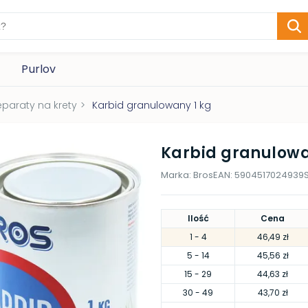
Purlov
eparaty na krety
>
Karbid granulowany 1 kg
Karbid granulowa
Marka:
Bros
EAN:
5904517024939
Ilość
Cena
1
- 4
46,49 zł
5
- 14
45,56 zł
15
- 29
44,63 zł
30
- 49
43,70 zł