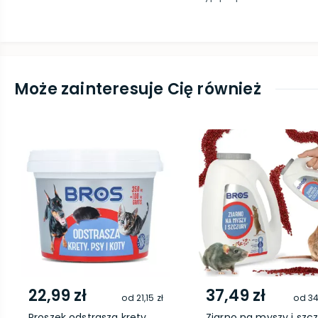
Może zainteresuje Cię również
22,99 zł
37,49 zł
od
21,15 zł
od
34
Proszek odstrasza krety,
Ziarno na myszy i szcz