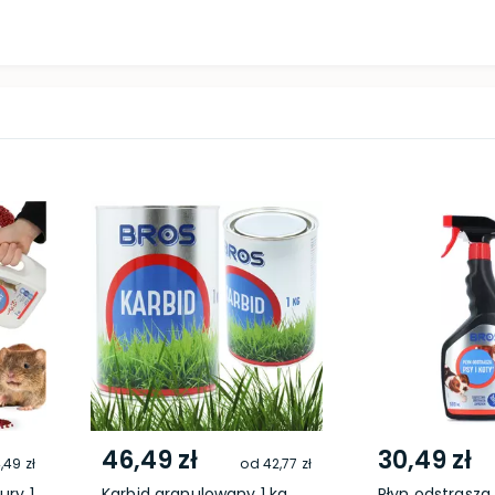
46,49 zł
30,49 zł
,49 zł
od
42,77 zł
ury 1
Karbid granulowany 1 kg
Płyn odstrasza 