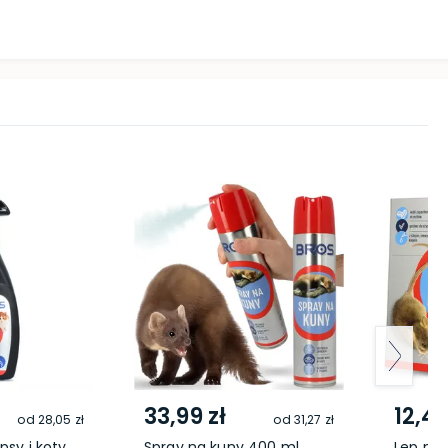
33,99 zł
12,49
od
28,05 zł
od
31,27 zł
psy i koty
Spray na kuny 400 ml
Lep na 