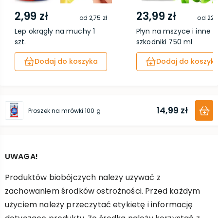
2,99 zł
23,99 zł
od
2,75 zł
od
22,0
Lep okrągły na muchy 1
Płyn na mszyce i inne
szt.
szkodniki 750 ml
Dodaj do koszyka
Dodaj do koszyk
14,99 zł
Proszek na mrówki 100 g
UWAGA!
Produktów biobójczych należy używać z
zachowaniem środków ostrożności. Przed każdym
użyciem należy przeczytać etykietę i informację