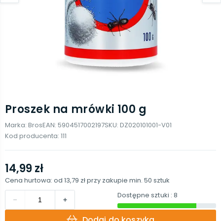
Proszek na mrówki 100 g
Marka:
Bros
EAN:
5904517002197
SKU:
DZ020101001-V01
Kod producenta:
111
14,99 zł
Cena hurtowa: od
13,79 zł
przy zakupie min.
50
sztuk
Dostępne sztuki
: 8
Dodaj do koszyka