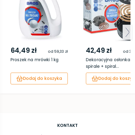
64,49 zł
42,49 zł
od
59,33 zł
od
39,
Proszek na mrówki 1 kg
Dekoracyjna osłonka n
spirale + spiral...
Dodaj do koszyka
Dodaj do koszyk
KONTAKT