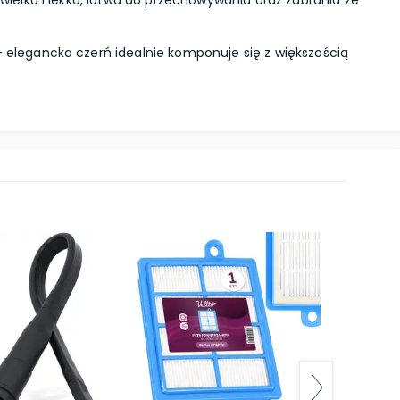
wielka i lekka, łatwa do przechowywania oraz zabrania ze
 elegancka czerń idealnie komponuje się z większością