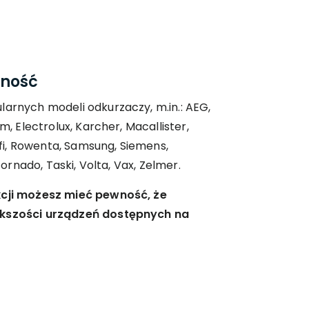
lność
larnych modeli odkurzaczy, m.in.: AEG,
om, Electrolux, Karcher, Macallister,
rofi, Rowenta, Samsung, Siemens,
 Tornado, Taski, Volta, Vax, Zelmer.
kcji możesz mieć pewność, że
ększości urządzeń dostępnych na