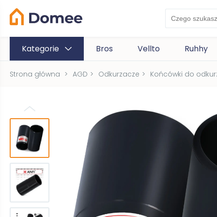
Kategorie
Bros
Vellto
Ruhhy
Strona główna
>
AGD
>
Odkurzacze
>
Końcówki do odkur