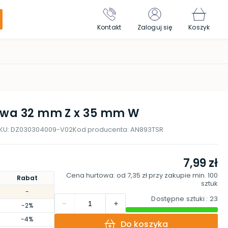
Kontakt
Zaloguj się
Koszyk
owa 32 mm Z x 35 mm W
KU:
DZ030304009-V02
Kod producenta:
AN893TSR
7,99 zł
Cena hurtowa: od
7,35 zł
przy zakupie min.
100
Rabat
sztuk
-
Dostępne sztuki
: 23
-2%
-4%
Do koszyka