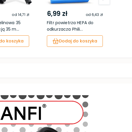
6,99 zł
46,
od
14,71 zł
od
6,43 zł
elinowa 35
Filtr powietrza HEPA do
Zest
ą 35 m...
odkurzacza Phili...
elem
do koszyka
Dodaj do koszyka