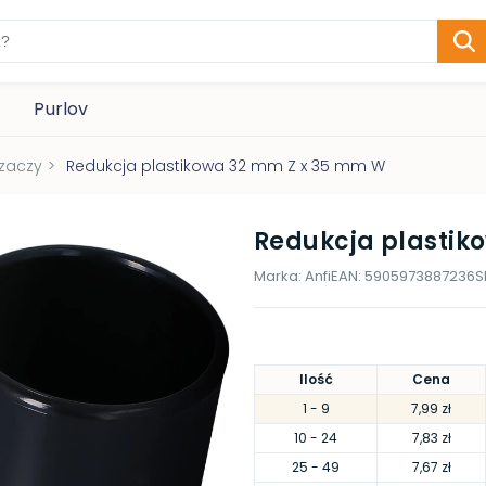
Purlov
zaczy
>
Redukcja plastikowa 32 mm Z x 35 mm W
Redukcja plastik
Marka:
Anfi
EAN:
5905973887236
S
Ilość
Cena
1
- 9
7,99 zł
10
- 24
7,83 zł
25
- 49
7,67 zł