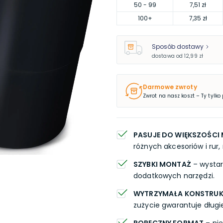
50
- 99
7,51 zł
100
+
7,35 zł
Sposób dostawy
dostawa od
12,99 zł
Darmowe zwroty
Zwrot na nasz koszt – Ty tylko
PASUJE DO WIĘKSZOŚCI 
różnych akcesoriów i rur,
SZYBKI MONTAŻ
– wystar
dodatkowych narzędzi.
WYTRZYMAŁA KONSTRU
zużycie gwarantuje długi