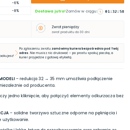
-6%
-8%
Dostawa jutro!
Zamów w ciągu
:
01
:
32
:
57
Zwrot pieniędzy
zwrot produktu do 30 dni
Po zgłoszeniu zwrotu
zamówimy kuriera bezpośrednio pod Twój
adres
. Nie musisz nic drukować – po prostu spakuj paczkę, a
 pakujesz!
kurier przyjedzie z gotową etykietą.
MODELI
– redukcja 32 → 35 mm umożliwia podłączenie
 niezależnie od producenta.
czy jedno kliknięcie, aby połączyć elementy odkurzacza bez
KCJA
– solidne tworzywo sztuczne odporne na pęknięcia i
e użytkowanie.