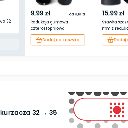
9,99 zł
15,99 zł
od
9,19 zł
owa 32
Redukcja gumowa
Ssawka szcz
Z
czterostopniowa
mm z redukcj
Dodaj do koszyka
Dodaj 
kurzacza 32 → 35