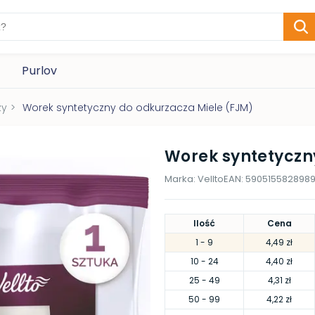
Purlov
zy
>
Worek syntetyczny do odkurzacza Miele (FJM)
Worek syntetyczn
Marka:
Vellto
EAN:
590515582898
Ilość
Cena
1
- 9
4,49 zł
10
- 24
4,40 zł
25
- 49
4,31 zł
50
- 99
4,22 zł