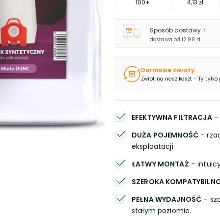
100
+
4,13 zł
Sposób dostawy
dostawa od
12,99 zł
Darmowe zwroty
Zwrot na nasz koszt – Ty tylko
EFEKTYWNA FILTRACJA
– 
DUŻA POJEMNOŚĆ
– rza
eksploatacji.
ŁATWY MONTAŻ
– intuic
SZEROKA KOMPATYBILN
PEŁNA WYDAJNOŚĆ
– sz
stałym poziomie.