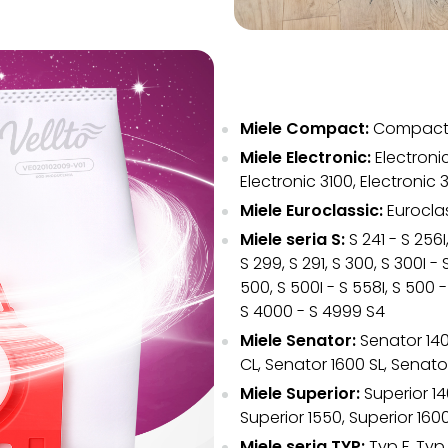
Miele Compact:
Compact 
Miele Electronic:
Electronic
Electronic 3100, Electronic
Miele Euroclassic:
Euroclas
Miele seria S:
S 241 - S 256I,
S 299, S 291, S 300, S 300I -
500, S 500I - S 558I, S 500 
S 4000 - S 4999 S4
Miele Senator:
Senator 140
CL, Senator 1600 SL, Senato
Miele Superior:
Superior 14
Superior 1550, Superior 160
Miele seria TYP:
Typ F, Typ