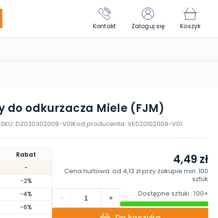
Kontakt
Zaloguj się
Koszyk
y do odkurzacza Miele (FJM)
9
SKU:
DZ030302009-V01
Kod producenta:
VE020102009-V01
Rabat
4,49 zł
-
Cena hurtowa: od
4,13 zł
przy zakupie min.
100
sztuk
-2%
Dostępne sztuki
: 100+
-4%
-6%
Do koszyka