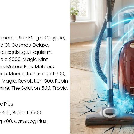
iamond, Blue Magic, Calypso,
 C1, Cosmos, Deluxe,
, Exquisitgti, Exquisitm,
 Gold 2000, Magic Mint,
, Meteor Plus, Meteors,
as, Mondiats, Parequet 700,
 Magic, Revolution 500, Rubin
shine, The Solution 500, Tropic,
e Plus
 2400, Brilliant 3500
 700, Cat&Dog Plus