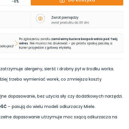
-8%
Zwrot pieniędzy
zwrot produktu do 30 dni
Po zgłoszeniu zwrotu
zamówimy kuriera bezpośrednio pod Twój
adres
. Nie musisz nic drukować – po prostu spakuj paczkę, a
 pakujesz!
kurier przyjedzie z gotową etykietą.
zatrzymuje alergeny, sierść i drobny pył w środku worka.
dziej trzeba wymieniać worek, co zmniejsza koszty
yjne dopasowanie, bez użycia siły czy dodatkowych narzędzi.
OŚĆ
– pasują do wielu modeli odkurzaczy Miele.
czelne dopasowanie utrzymuje moc ssącą odkurzacza na