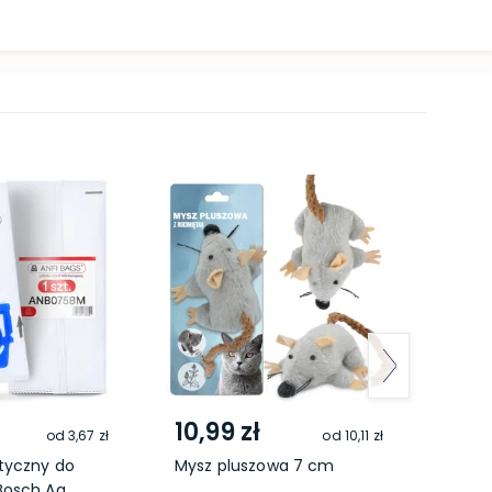
10,99 zł
64,
od
3,67 zł
od
10,11 zł
tyczny do
Mysz pluszowa 7 cm
Prosz
osch Aq...