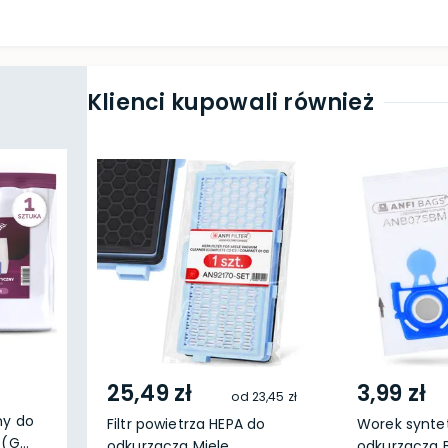
Klienci kupowali również
25,49 zł
3,99 zł
od
23,45 zł
ny do
Filtr powietrza HEPA do
Worek synte
(G...
odkurzacza Miele...
odkurzacza B