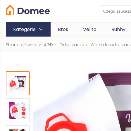
Kategorie
Bros
Vellto
Ruhhy
Strona główna
>
AGD
>
Odkurzacze
>
Worki do odkurzac