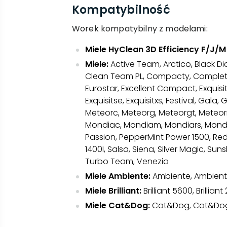
Kompatybilność
Worek kompatybilny z modelami:
Miele HyClean 3D Efficiency F/J/M
Miele:
Active Team, Arctico, Black D
Clean Team PL, Compacty, Complete
Eurostar, Excellent Compact, Exquisitc
Exquisitse, Exquisitxs, Festival, Gala,
Meteorc, Meteorg, Meteorgt, Meteorm
Mondiac, Mondiam, Mondiars, Mondi
Passion, PepperMint Power 1500, Red
1400I, Salsa, Siena, Silver Magic, Sun
Turbo Team, Venezia
Miele Ambiente:
Ambiente, Ambient
Miele Brilliant:
Brilliant 5600, Brilliant
Miele Cat&Dog:
Cat&Dog, Cat&Dog