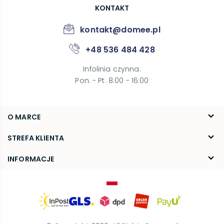
KONTAKT
kontakt@domee.pl
+48 536 484 428
Infolinia czynna
:
Pon. - Pt. 8:00 - 16:00
O MARCE
O nas
STREFA KLIENTA
Blog
FAQ
INFORMACJE
Kontakt
Dostawa
Regulamin
Reklamacje i zwroty
Polityka prywatności