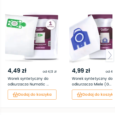
4,49 zł
4,99 zł
od
4,13 zł
od
4,5
Worek syntetyczny do
Worek syntetyczny do
odkurzacza Numatic ...
odkurzacza Miele (G...
Dodaj do koszyka
Dodaj do koszyk