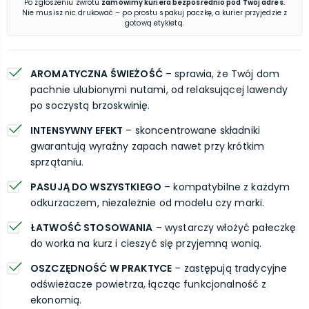
Po zgłoszeniu zwrotu
zamówimy kuriera bezpośrednio pod Twój adres
.
Nie musisz nic drukować – po prostu spakuj paczkę, a kurier przyjedzie z
gotową etykietą.
AROMATYCZNA ŚWIEŻOŚĆ
– sprawia, że Twój dom
pachnie ulubionymi nutami, od relaksującej lawendy
po soczystą brzoskwinię.
INTENSYWNY EFEKT
– skoncentrowane składniki
gwarantują wyraźny zapach nawet przy krótkim
sprzątaniu.
PASUJĄ DO WSZYSTKIEGO
– kompatybilne z każdym
odkurzaczem, niezależnie od modelu czy marki.
ŁATWOŚĆ STOSOWANIA
– wystarczy włożyć pałeczkę
do worka na kurz i cieszyć się przyjemną wonią.
OSZCZĘDNOŚĆ W PRAKTYCE
– zastępują tradycyjne
odświeżacze powietrza, łącząc funkcjonalność z
ekonomią.