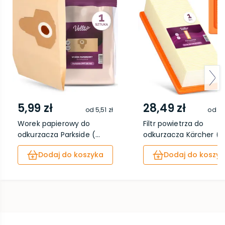
5,99 zł
28,49 zł
od
5,51 zł
od
26
Worek papierowy do
Filtr powietrza do
odkurzacza Parkside (...
odkurzacza Kärcher (S..
Dodaj do koszyka
Dodaj do koszyk