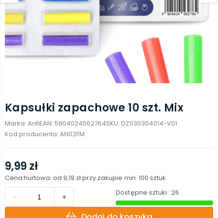
Kapsułki zapachowe 10 szt. Mix
Marka:
Anfi
EAN:
5904024562764
SKU:
DZ030304014-V01
Kod producenta:
AN02FM
9,99 zł
Cena hurtowa: od
9,19 zł
przy zakupie min.
100
sztuk
Dostępne sztuki
: 26
Dodaj do koszyka