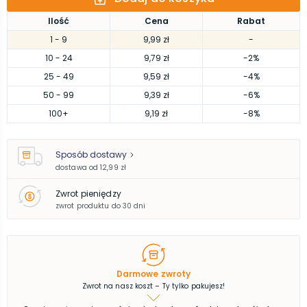
Ilość
Cena
Rabat
1
- 9
9,99 zł
-
10
- 24
9,79 zł
-2%
25
- 49
9,59 zł
-4%
50
- 99
9,39 zł
-6%
100
+
9,19 zł
-8%
Sposób dostawy
dostawa od
12,99 zł
Zwrot pieniędzy
zwrot produktu do 30 dni
Darmowe zwroty
Zwrot na nasz koszt – Ty tylko pakujesz!