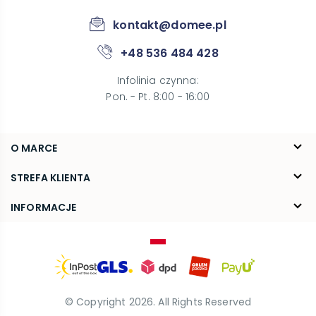
kontakt@domee.pl
+48 536 484 428
Infolinia czynna
:
Pon. - Pt. 8:00 - 16:00
O MARCE
O nas
STREFA KLIENTA
Blog
FAQ
INFORMACJE
Kontakt
Dostawa
Regulamin
Reklamacje i zwroty
Polityka prywatności
© Copyright
2026
. All Rights Reserved