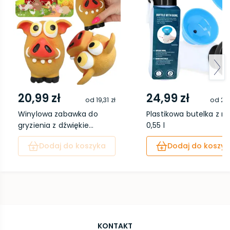
20,99 zł
24,99 zł
od
19,31 zł
od
22,
Winylowa zabawka do
Plastikowa butelka z m
gryzienia z dźwiękie...
0,55 l
Dodaj do koszyka
Dodaj do koszyk
KONTAKT