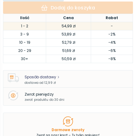
Dodaj do koszyka
Ilość
Cena
Rabat
1
- 2
54,99 zł
-
3
- 9
53,89 zł
-2%
10
- 19
52,79 zł
-4%
20
- 29
51,69 zł
-6%
30
+
50,59 zł
-8%
Sposób dostawy
dostawa od
12,99 zł
Zwrot pieniędzy
zwrot produktu do 30 dni
Darmowe zwroty
Zwrot na nasz koszt – Ty tylko pakujesz!