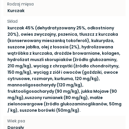
Rodzaj mięsa
Kurczak
Skład
kurczak 45% (dehydratyzowany 25%, odkostniony
20%), owies zwyczajny, pszenica, tłuszcz z kurczaka
(konserwowany mieszanką tokoferoli), kukurydza,
suszone jabłka, olej z łososia (2%), hydrolizowana
wątróbka z kurczaka, drożdże browarniane, kolagen,
hydrolizat muszli skorupiaków (źródło glukozaminy,
210 mg/kg), wyciąg z chrząstki (źródło chondroityny,
150 mg/kg), wyciąg z ziół i owoców (goździki, owoce
cytrusowe, rozmaryn, kurkuma, 120 mg/kg),
mannooligosacharydy (120 mg/kg),
fruktooligosacharydy (90 mg/kg), jukka Mojave (90
mg/kg),suszony rumianek (80 mg/kg), małże
zielonowargowe (źródło glukozaminoglikanów, 50mg
/ kg), suszone borówki (50mg/kg).
Wiek psa
Dorosły