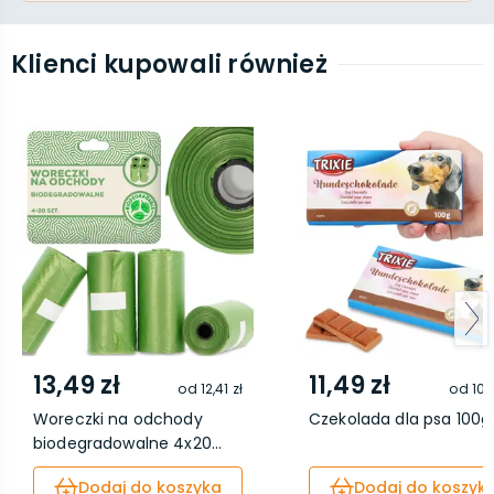
Klienci kupowali również
13,49 zł
11,49 zł
od
12,41 zł
od
10,
Woreczki na odchody
Czekolada dla psa 100g
biodegradowalne 4x20...
Dodaj do koszyka
Dodaj do koszyk