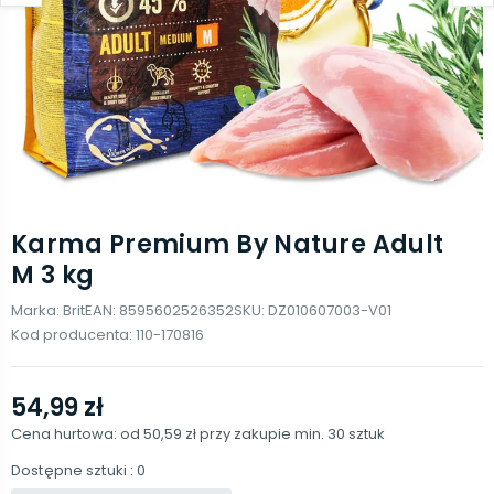
Karma Premium By Nature Adult
M 3 kg
Marka:
Brit
EAN:
8595602526352
SKU:
DZ010607003-V01
Kod producenta:
110-170816
54,99 zł
Cena hurtowa: od
50,59 zł
przy zakupie min.
30
sztuk
Dostępne sztuki
: 0