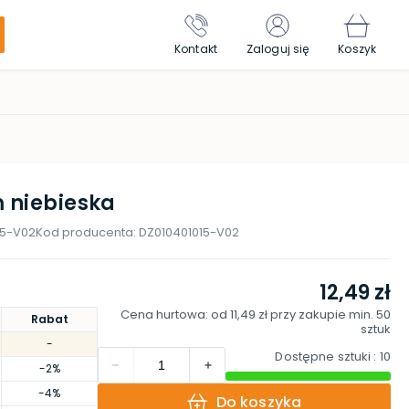
Kontakt
Zaloguj się
Koszyk
m niebieska
15-V02
Kod producenta:
DZ010401015-V02
12,49 zł
Cena hurtowa: od
11,49 zł
przy zakupie min.
50
Rabat
sztuk
-
Dostępne sztuki
: 10
-2%
-4%
Do koszyka