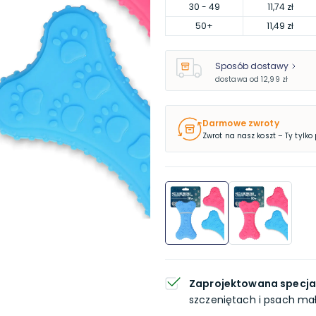
30
- 49
11,74 zł
50
+
11,49 zł
Sposób dostawy
dostawa od
12,99 zł
Darmowe zwroty
Zwrot na nasz koszt – Ty tylko
Zaprojektowana specja
szczeniętach i psach mał