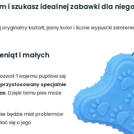
em i szukasz idealnej zabawki dla nieg
oryginalny kształt, jasny kolor i liczne wypustki zainter
eniąt i małych
zwoli Twojemu pupilowi się
ł przystosowany specjalnie
as.
Dzięki temu pies może
 nie będzie miał problemów
ać się o jego