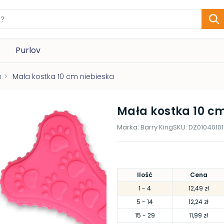
Purlov
a
>
Mała kostka 10 cm niebieska
Mała kostka 10 c
Marka:
Barry King
SKU:
DZ0104010
Ilość
Cena
1
- 4
12,49 zł
5
- 14
12,24 zł
15
- 29
11,99 zł