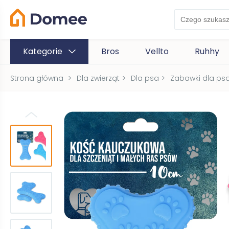
Kategorie
Bros
Vellto
Ruhhy
Strona główna
>
Dla zwierząt
>
Dla psa
>
Zabawki dla ps