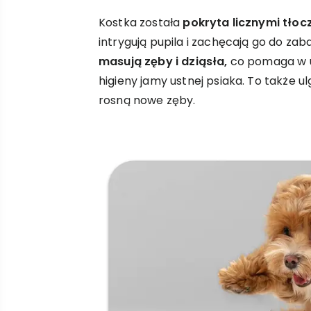
Kostka została
pokryta licznymi tłoc
intrygują pupila i zachęcają go do zab
masują zęby i dziąsła,
co pomaga w u
higieny jamy ustnej psiaka. To także u
rosną nowe zęby.