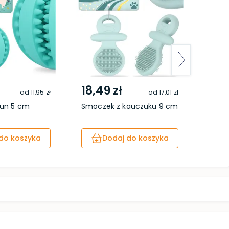
18,49 zł
6,4
od
11,95 zł
od
17,01 zł
Fun 5 cm
Smoczek z kauczuku 9 cm
Sznur
do koszyka
Dodaj do koszyka