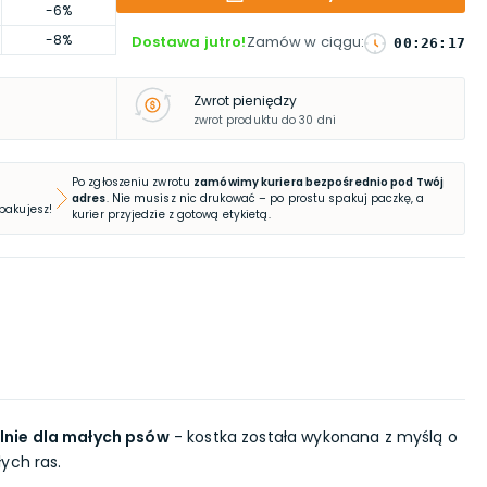
-6%
-8%
Dostawa jutro!
Zamów w ciągu
:
00
:
26
:
16
Zwrot pieniędzy
zwrot produktu do 30 dni
Po zgłoszeniu zwrotu
zamówimy kuriera bezpośrednio pod Twój
adres
. Nie musisz nic drukować – po prostu spakuj paczkę, a
 pakujesz!
kurier przyjedzie z gotową etykietą.
lnie dla małych psów
- kostka została wykonana z myślą o
ych ras.