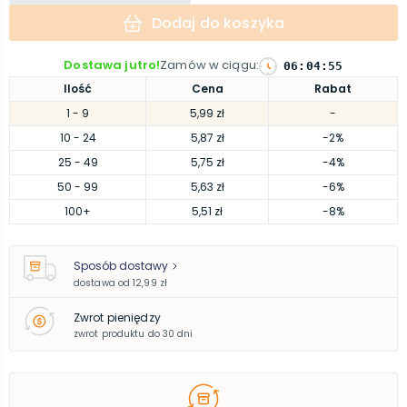
Dodaj do koszyka
Dostawa jutro!
Zamów w ciągu
:
06
:
04
:
54
Ilość
Cena
Rabat
1
- 9
5,99 zł
-
10
- 24
5,87 zł
-2%
25
- 49
5,75 zł
-4%
50
- 99
5,63 zł
-6%
100
+
5,51 zł
-8%
Sposób dostawy
dostawa od
12,99 zł
Zwrot pieniędzy
zwrot produktu do 30 dni