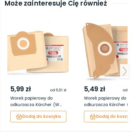
Może zainteresuje Cię również
5,99 zł
5,49 zł
od
5,51 zł
od
5,
Worek papierowy do
Worek papierowy do
odkurzacza Kärcher (W...
odkurzacza Kärcher (W.
Dodaj do koszyka
Dodaj do koszyk