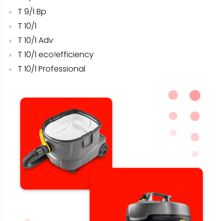
T 9/1 Bp
T 10/1
T 10/1 Adv
T 10/1 eco!efficiency
T 10/1 Professional