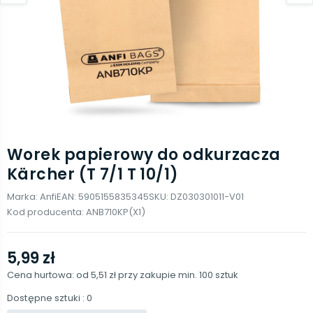
Worek papierowy do odkurzacza
Kärcher (T 7/1 T 10/1)
Marka:
Anfi
EAN:
5905155835345
SKU:
DZ030301011-V01
Kod producenta:
ANB710KP(X1)
5,99 zł
Cena hurtowa: od
5,51 zł
przy zakupie min.
100
sztuk
Dostępne sztuki
: 0