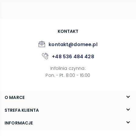
KONTAKT
kontakt@domee.pl
+48 536 484 428
Infolinia czynna
:
Pon. - Pt. 8:00 - 16:00
O MARCE
O nas
STREFA KLIENTA
Blog
FAQ
INFORMACJE
Kontakt
Dostawa
Regulamin