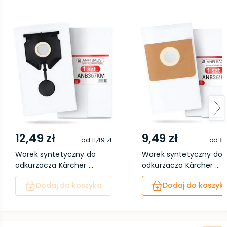
12,49 zł
9,49 zł
od
11,49 zł
od
8,
Worek syntetyczny do
Worek syntetyczny do
odkurzacza Kärcher ...
odkurzacza Kärcher ...
Dodaj do koszyka
Dodaj do koszyk