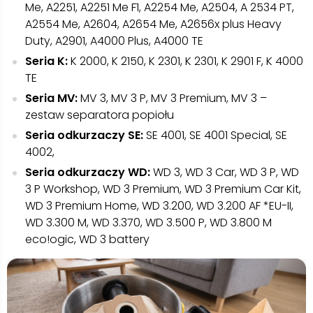
Me, A2251, A2251 Me F1, A2254 Me, A2504, A 2534 PT,
A2554 Me, A2604, A2654 Me, A2656x plus Heavy
Duty, A2901, A4000 Plus, A4000 TE
Seria K:
K 2000, K 2150, K 2301, K 2301, K 2901 F, K 4000
TE
Seria MV:
MV 3, MV 3 P, MV 3 Premium, MV 3 –
zestaw separatora popiołu
Seria odkurzaczy SE:
SE 4001, SE 4001 Special, SE
4002,
Seria odkurzaczy WD:
WD 3, WD 3 Car, WD 3 P, WD
3 P Workshop, WD 3 Premium, WD 3 Premium Car Kit,
WD 3 Premium Home, WD 3.200, WD 3.200 AF *EU-II,
WD 3.300 M, WD 3.370, WD 3.500 P, WD 3.800 M
eco!ogic, WD 3 battery