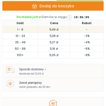
Dodaj do koszyka
Dostawa jutro!
Zamów w ciągu
:
10
:
06
:
08
Ilość
Cena
Rabat
1
- 9
5,49 zł
-
10
- 24
5,38 zł
-2%
25
- 49
5,27 zł
-4%
50
- 99
5,16 zł
-6%
100
+
5,05 zł
-8%
Sposób dostawy
dostawa od
12,99 zł
Zwrot pieniędzy
zwrot produktu do 30 dni