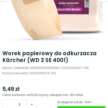
Worek papierowy do odkurzacza
Kärcher (WD 3 SE 4001)
Marka:
Vellto
EAN:
5905155832689
SKU:
DZ030301007-V01
Kod producenta:
VE020101004-V01
5,49 zł
Cena hurtowa: od
5,05 zł
przy zakupie min.
100
sztuk
Dostępne sztuki
: 100+