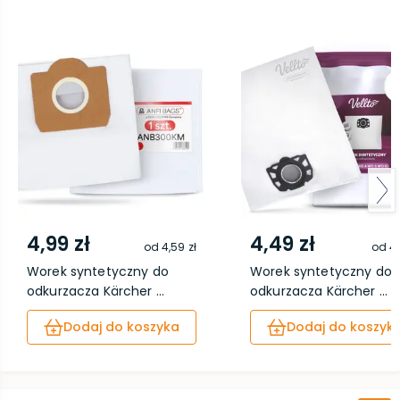
4,99 zł
4,49 zł
od
4,59 zł
od
4,
Worek syntetyczny do
Worek syntetyczny do
odkurzacza Kärcher ...
odkurzacza Kärcher ...
Dodaj do koszyka
Dodaj do koszyk