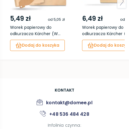
5,49 zł
6,49 zł
od
5,05 zł
od
5,
Worek papierowy do
Worek papierowy do
odkurzacza Kärcher (W...
odkurzacza Kärcher (S..
Dodaj do koszyka
Dodaj do koszyk
KONTAKT
kontakt@domee.pl
+48 536 484 428
Infolinia czynna
: