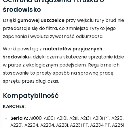
Ochrona urządzenia i troska o
środowisko
Dzięki
gumowej uszczelce
przy wejściu rury brud nie
przedostaje się do filtra, co zmniejsza ryzyko jego
zapchania i wydłuża żywotność odkurzacza.
Worki powstają z
materiałów przyjaznych
środowisku
, dzięki czemu skuteczne sprzątanie idzie
w parze z ekologicznym podejściem. Regularne ich
stosowanie to prosty sposób na sprawną pracę
sprzętu przez długi czas.
Kompatybilność
KARCHER:
Seria A:
A1000, A1001, A2101, A2111, A2131, A2131 PT, A2201,
A2201, A2204, A2204, A2231, A2231 PT, A2234 PT, A2251