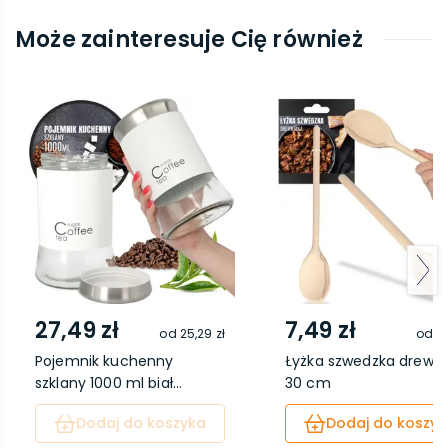
Może zainteresuje Cię również
27,49 zł
7,49 zł
od
25,29 zł
od
6,
Pojemnik kuchenny
Łyżka szwedzka drewn
szklany 1000 ml biał...
30 cm
Dodaj do koszyka
Dodaj do koszyk