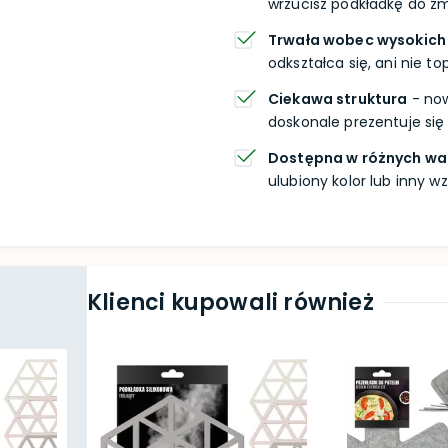
wrzucisz podkładkę do zm
Trwała wobec wysokich
odkształca się, ani nie top
Ciekawa struktura
- now
doskonale prezentuje si
Dostępna w różnych wa
ulubiony kolor lub inny wz
Klienci kupowali również