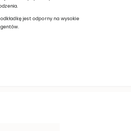
odzenia.
podkładkę jest odporny na wysokie
rgentów.