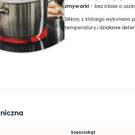
zmywarki
- bez obaw o uszk
Silikon, z którego wykonano 
temperatury i działanie dete
hniczna
Sześciokąt