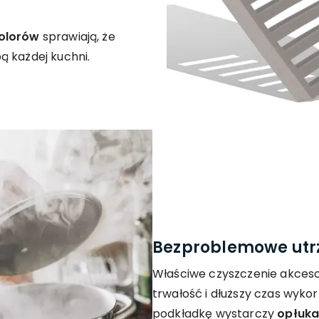
kolorów
sprawiają, że
ą każdej kuchni.
Bezproblemowe utr
Właściwe czyszczenie akces
trwałość i dłuższy czas wyko
podkładkę wystarczy
opłuka