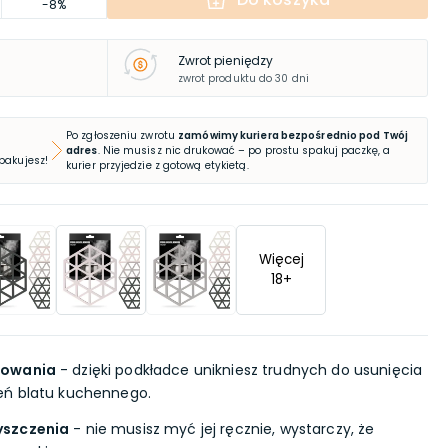
-8%
Zwrot pieniędzy
zwrot produktu do 30 dni
Po zgłoszeniu zwrotu
zamówimy kuriera bezpośrednio pod Twój
adres
. Nie musisz nic drukować – po prostu spakuj paczkę, a
 pakujesz!
kurier przyjedzie z gotową etykietą.
Więcej
18
+
towania
- dzięki podkładce unikniesz trudnych do usunięcia
eń blatu kuchennego.
yszczenia
- nie musisz myć jej ręcznie, wystarczy, że