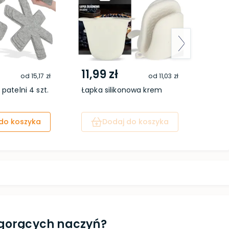
11,99 zł
5,4
od
15,17 zł
od
11,03 zł
 patelni 4 szt.
Łapka silikonowa krem
Miska
antra
do koszyka
Dodaj do koszyka
d gorących naczyń?