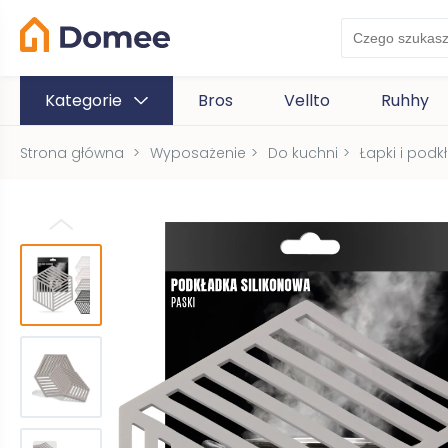
Kategorie
Bros
Vellto
Ruhhy
Strona główna
>
Wyposażenie
>
Do kuchni
>
Łapki i podk