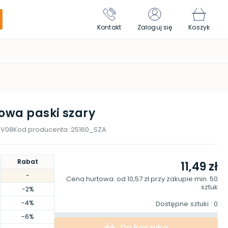
Kontakt
Zaloguj się
Koszyk
owa paski szary
-V08
Kod producenta:
25160_SZA
Rabat
11,49 zł
-
Cena hurtowa: od
10,57 zł
przy zakupie min.
50
sztuk
-2%
-4%
Dostępne sztuki
: 0
-6%
Do koszyka