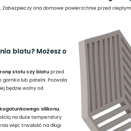
. Zabezpieczy ona domowe powierzchnie przed ciepłymi g
nia blatu? Możesz o
onę stołu czy blatu
przed
garnka lub patelni. Pozwala
iej będzie wolny od
kogatunkowego silikonu
.
ością na duże temperatury
ia więc trwałość na długi