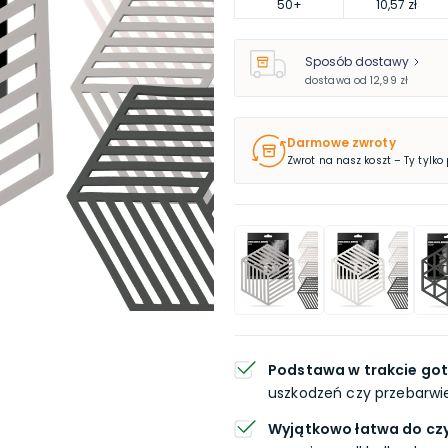
50
+
10,57 zł
Sposób dostawy
dostawa od
12,99 zł
Darmowe zwroty
Zwrot na nasz koszt – Ty tylko
Podstawa w trakcie go
uszkodzeń czy przebarwi
Wyjątkowo łatwa do cz