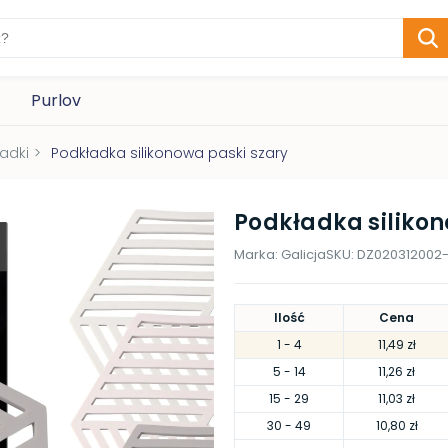
Purlov
ładki
>
Podkładka silikonowa paski szary
Podkładka silikon
Marka:
Galicja
SKU:
DZ020312002
Ilość
Cena
1
- 4
11,49 zł
5
- 14
11,26 zł
15
- 29
11,03 zł
30
- 49
10,80 zł