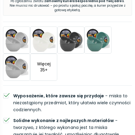
Po zgłoszeniu zwrotu
zamówimy kuriera bezpośrednio pod Twój adres
.
Nie musisz nic drukować – po prostu spakuj paczkę, a kurier przyjedzie z
gotową etykietą.
Więcej
35
+
Wyposażenie, które zawsze się przydaje
- miska to
niezastąpiony przedmiot, który ułatwia wiele czynności
codziennych.
Solidne wykonanie z najlepszych materiałów
-
tworzywo, z którego wykonana jest ta miska
gwarantuje jej trwałość, umożliwiając długotrwałe