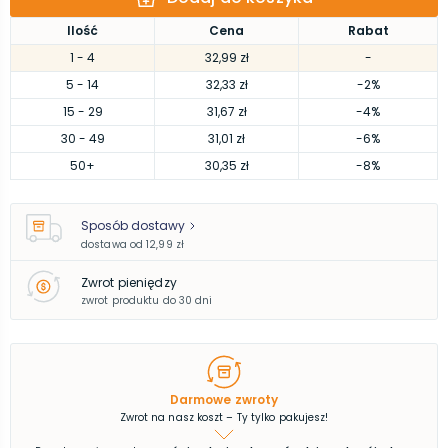
Ilość
Cena
Rabat
1
- 4
32,99 zł
-
5
- 14
32,33 zł
-2%
15
- 29
31,67 zł
-4%
30
- 49
31,01 zł
-6%
50
+
30,35 zł
-8%
Sposób dostawy
dostawa od
12,99 zł
Zwrot pieniędzy
zwrot produktu do 30 dni
Darmowe zwroty
Zwrot na nasz koszt – Ty tylko pakujesz!