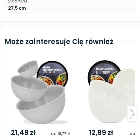
Średnica
27,5 cm
Może zainteresuje Cię również
21,49 zł
12,99 zł
od
19,77 zł
od
11