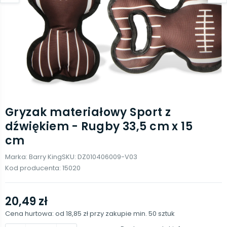
Gryzak materiałowy Sport z
dźwiękiem - Rugby 33,5 cm x 15
cm
Marka:
Barry King
SKU:
DZ010406009-V03
Kod producenta:
15020
20,49 zł
Cena hurtowa: od
18,85 zł
przy zakupie min.
50
sztuk