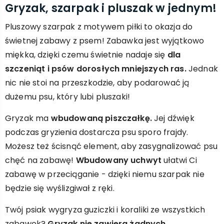
Gryzak, szarpak i pluszak w jednym!
Pluszowy szarpak z motywem piłki to okazja do
świetnej zabawy z psem! Zabawka jest wyjątkowo
miękka, dzięki czemu świetnie nadaje się
dla
szczeniąt i psów dorosłych mniejszych ras.
Jednak
nic nie stoi na przeszkodzie, aby podarować ją
dużemu psu, który lubi pluszaki!
Gryzak ma
wbudowaną piszczałkę.
Jej dźwięk
podczas gryzienia dostarcza psu sporo frajdy.
Możesz też ścisnąć element, aby zasygnalizować psu
chęć na zabawę!
Wbudowany uchwyt
ułatwi Ci
zabawę w przeciąganie - dzięki niemu szarpak nie
będzie się wyślizgiwał z ręki.
Twój psiak wygryza guziczki i koraliki ze wszystkich
zabawek?
Gryzak nie zawiera żadnych