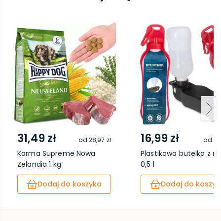
31,49 zł
16,99 zł
od
28,97 zł
od
15
Karma Supreme Nowa
Plastikowa butelka z m
Zelandia 1 kg
0,5 l
Dodaj do koszyka
Dodaj do koszyk