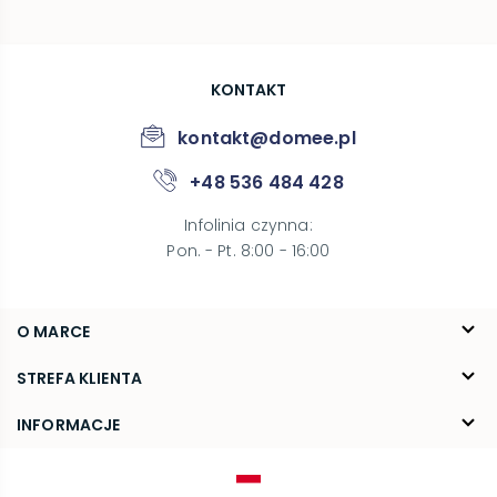
KONTAKT
kontakt@domee.pl
+48 536 484 428
Infolinia czynna
:
Pon. - Pt. 8:00 - 16:00
O MARCE
O nas
STREFA KLIENTA
Blog
FAQ
INFORMACJE
Kontakt
Dostawa
Regulamin