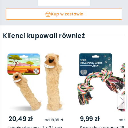
Kup w zestawie
Klienci kupowali również
20,49 zł
9,99 zł
od
18,85 zł
od
9,
Longis pluszowy 7 x 34 cm
Sznur do szarpania 26