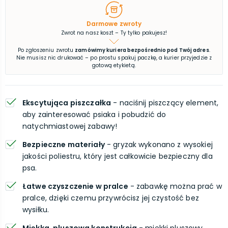
Darmowe zwroty
Zwrot na nasz koszt – Ty tylko pakujesz!
Po zgłoszeniu zwrotu
zamówimy kuriera bezpośrednio pod Twój adres
.
Nie musisz nic drukować – po prostu spakuj paczkę, a kurier przyjedzie z
gotową etykietą.
Ekscytująca piszczałka
- naciśnij piszczący element,
aby zainteresować psiaka i pobudzić do
natychmiastowej zabawy!
Bezpieczne materiały
- gryzak wykonano z wysokiej
jakości poliestru, który jest całkowicie bezpieczny dla
psa.
Łatwe czyszczenie w pralce
- zabawkę można prać w
pralce, dzięki czemu przywrócisz jej czystość bez
wysiłku.