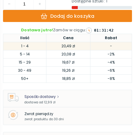
Dostępne sztuki
: 1
Dodaj do koszyka
Dostawa jutro!
Zamów w ciągu
:
01
:
31
:
41
Ilość
Cena
Rabat
1
- 4
20,49 zł
-
5
- 14
20,08 zł
-2%
15
- 29
19,67 zł
-4%
30
- 49
19,26 zł
-6%
50
+
18,85 zł
-8%
Sposób dostawy
dostawa od
12,99 zł
Zwrot pieniędzy
zwrot produktu do 30 dni