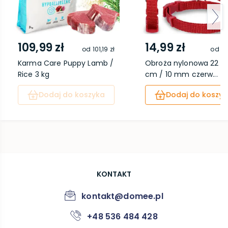
109,99 zł
14,99 zł
od
101,19 zł
od
13
Karma Care Puppy Lamb /
Obroża nylonowa 22 - 
Rice 3 kg
cm / 10 mm czerw...
Dodaj do koszyka
Dodaj do koszyk
KONTAKT
kontakt@domee.pl
+48 536 484 428