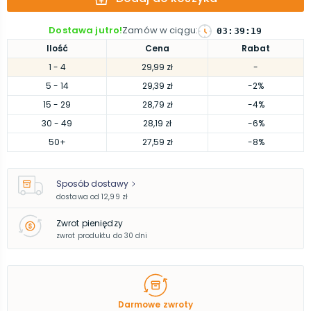
Dostawa jutro!
Zamów w ciągu
:
03
:
39
:
18
Ilość
Cena
Rabat
1
- 4
29,99 zł
-
5
- 14
29,39 zł
-2%
15
- 29
28,79 zł
-4%
30
- 49
28,19 zł
-6%
50
+
27,59 zł
-8%
Sposób dostawy
dostawa od
12,99 zł
Zwrot pieniędzy
zwrot produktu do 30 dni
Darmowe zwroty