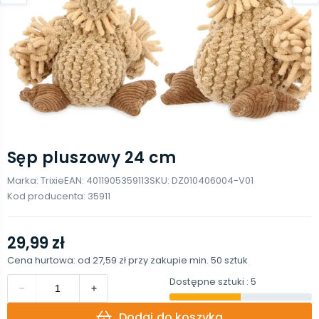
Sęp pluszowy 24 cm
Marka:
Trixie
EAN:
4011905359113
SKU:
DZ010406004-V01
Kod producenta:
35911
29,99 zł
Cena hurtowa: od
27,59 zł
przy zakupie min.
50
sztuk
Dostępne sztuki
: 5
Dodaj do koszyka