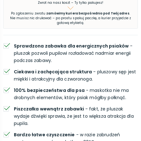
Zwrot na nasz koszt – Ty tylko pakujesz!
Po zgłoszeniu zwrotu
zamówimy kuriera bezpośrednio pod Twój adres
.
Nie musisz nic drukować – po prostu spakuj paczkę, a kurier przyjedzie z
gotową etykietą.
Sprawdzona zabawka dla energicznych psiaków
-
pluszak pozwoli pupilowi rozładować nadmiar energii
podczas zabawy.
Ciekawa i zachęcająca struktura
- pluszowy sęp jest
miękki i atrakcyjny dla czworonoga.
100% bezpieczeństwa dla psa
- maskotka nie ma
drobnych elementów, który psiak mógłby połknąć.
Piszczałka wewnątrz zabawki
- fakt, że pluszak
wydaje dźwięki sprawia, że jest to większa atrakcja dla
pupila.
Bardzo łatwe czyszczenie
- w razie zabrudzeń