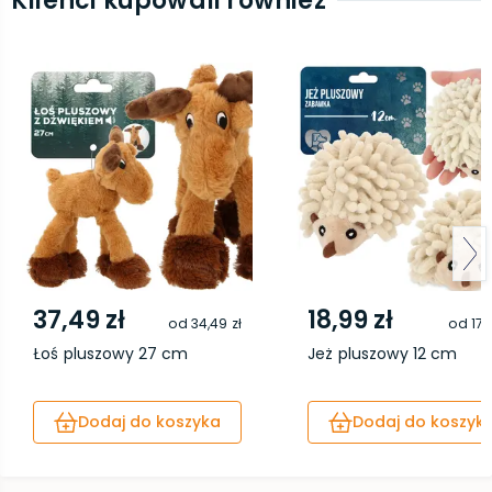
Klienci kupowali również
37,49 zł
18,99 zł
od
34,49 zł
od
17,
Łoś pluszowy 27 cm
Jeż pluszowy 12 cm
Dodaj do koszyka
Dodaj do koszyk