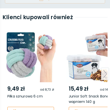
Klienci kupowali również
9,49 zł
15,49 zł
od
8,73 zł
od
14,
Piłka sznurowa 6 cm
Junior Soft Snack Bones
wapniem 140 g