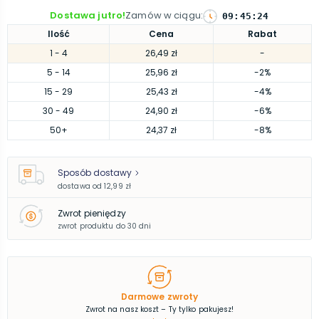
Dostawa jutro!
Zamów w ciągu
:
09
:
45
:
23
Ilość
Cena
Rabat
1
- 4
26,49 zł
-
5
- 14
25,96 zł
-2%
15
- 29
25,43 zł
-4%
30
- 49
24,90 zł
-6%
50
+
24,37 zł
-8%
Sposób dostawy
dostawa od
12,99 zł
Zwrot pieniędzy
zwrot produktu do 30 dni
Darmowe zwroty
Zwrot na nasz koszt – Ty tylko pakujesz!